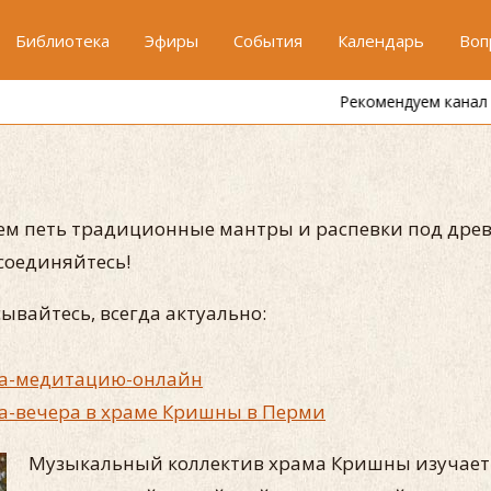
Библиотека
Эфиры
События
Календарь
Воп
Рекомендуем канал
"Один кришнаит"
м петь традиционные мантры и распевки под дре
соединяйтесь!
ывайтесь, всегда актуально:
а-медитацию-онлайн
а-вечера в храме Кришны в Перми
Музыкальный коллектив храма Кришны изучает 