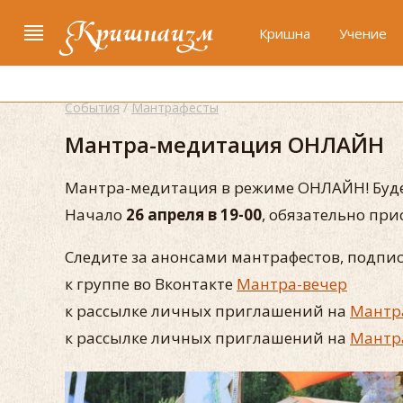
Кришнаизм
Кришна
Учение
События
/
Мантрафесты
Мантра-медитация ОНЛАЙН
Мантра-медитация в режиме ОНЛАЙН! Буде
Начало
26 апреля в 19-00
, обязательно при
Следите за анонсами мантрафестов, подпис
к группе во Вконтакте
Мантра-вечер
к рассылке личных приглашений на
Мантр
к рассылке личных приглашений на
Мантр