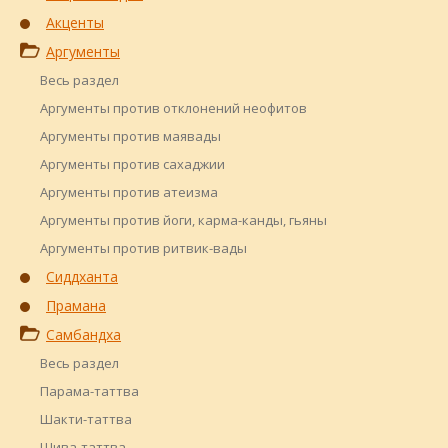
Акценты
Аргументы
Весь раздел
Аргументы против отклонений неофитов
Аргументы против маявады
Аргументы против сахаджии
Аргументы против атеизма
Аргументы против йоги, карма-канды, гьяны
Аргументы против ритвик-вады
Сиддханта
Прамана
Самбандха
Весь раздел
Парама-таттва
Шакти-таттва
Шива-таттва