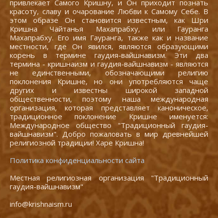
привлекает Самого Кришну, и Он приходит познать
красоту, славу и очарование Любви к Самому Себе. В
этом образе Он становится известным, как Шри
Кришна Чайтанья Махапрабху, или Гауранга
Махапрабху. Его имя Гауранга, также как и название
местности, где Он явился, являются образующими
корень в термине гаудия-вайшнавизм. Эти два
термина - кришнаизм и гаудия-вайшнавизм - являются
не единственными, обозначающими религию
поклонения Кришне, но они употребляются чаще
других и известны широкой западной
общественности, поэтому наша международная
организация, которая представляет каноническое,
традиционное поклонение Кришне именуется:
Международное общество "Традиционный гаудия-
вайшнавизм". Добро пожаловать в мир древнейшей
религиозной традиции! Харе Кришна!
Политика конфиденциальности сайта
Местная религиозная организация "Традиционный
гаудия-вайшнавизм"
info@krishnaism.ru