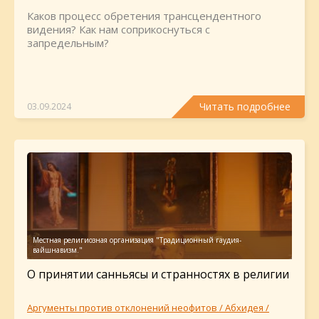
Каков процесс обретения трансцендентного
видения? Как нам соприкоснуться с
запредельным?
Читать подробнее
03.09.2024
О принятии санньясы и странностях в религии
Аргументы против отклонений неофитов / Абхидея /
Саннйаса-таттва