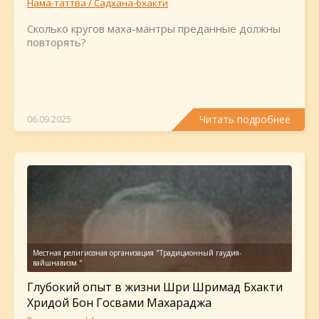
Нама-таттва / Садхана-бхакти
Сколько кругов маха-мантры преданные должны
повторять?
Читать подробнее
06.09.2025
Глубокий опыт в жизни Шри Шримад Бхакти
Хридой Бон Госвами Махараджа