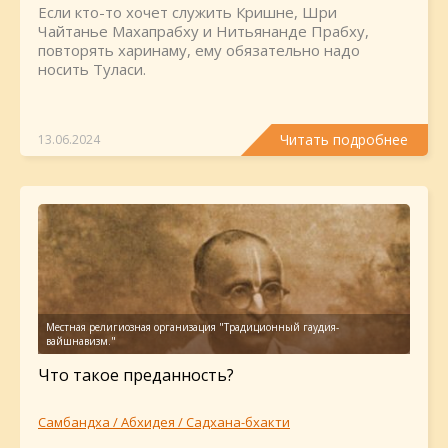
Если кто-то хочет служить Кришне, Шри
Чайтанье Махапрабху и Нитьянанде Прабху,
повторять харинаму, ему обязательно надо
носить Туласи.
Читать подробнее
13.06.2024
Что такое преданность?
Самбандха / Абхидея / Садхана-бхакти