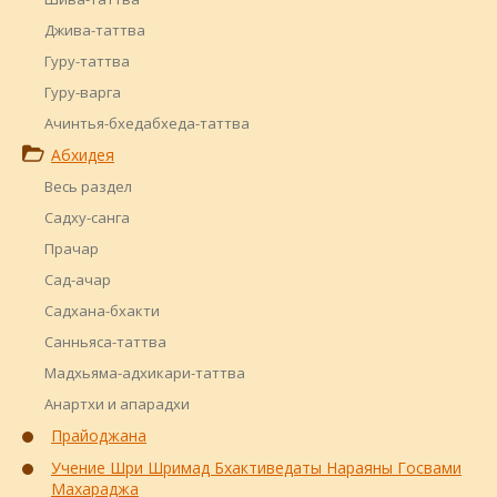
Джива-таттва
Гуру-таттва
Гуру-варга
Ачинтья-бхедабхеда-таттва
Абхидея
Весь раздел
Садху-санга
Прачар
Сад-ачар
Садхана-бхакти
Санньяса-таттва
Мадхьяма-адхикари-таттва
Анартхи и апарадхи
Прайоджана
Учение Шри Шримад Бхактиведаты Нараяны Госвами
Махараджа