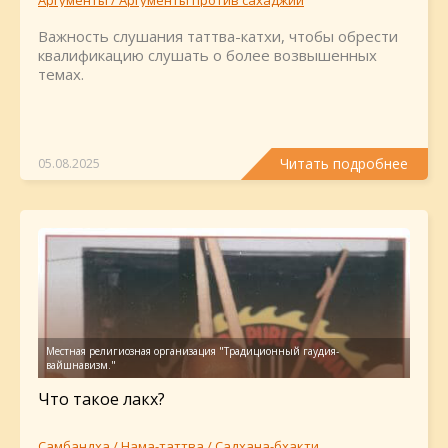
Аргументы / Аргументы против сахаджии
Важность слушания таттва-катхи, чтобы обрести
квалификацию слушать о более возвышенных
темах.
Читать подробнее
05.08.2025
Что такое лакх?
Самбандха / Нама-таттва / Садхана-бхакти