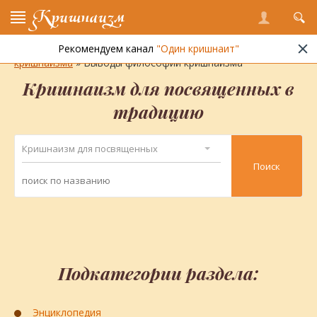
Кришнаизм
Рекомендуем канал
"Один кришнаит"
Энциклопедия кришнаизма
»
Философия и практика
кришнаизма
» Выводы философии кришнаизма
Кришнаизм для посвященных в
традицию
Кришнаизм для посвященных
Подкатегории раздела:
Энциклопедия