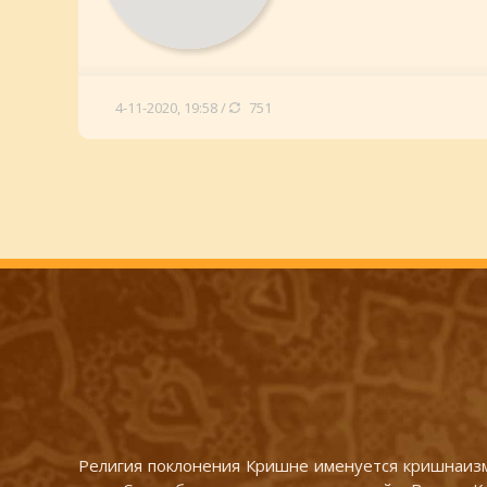
4-11-2020, 19:58 /
751
Религия поклонения Кришне именуется кришнаизм