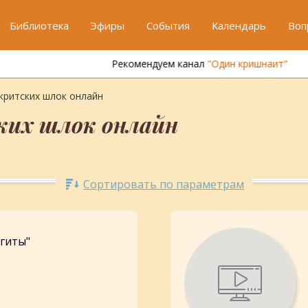
Библиотека
Эфиры
События
Календарь
Воп
Рекомендуем канал
"Один кришнаит"
критских шлок онлайн
ких шлок онлайн
Сортировать по параметрам
-гиты"