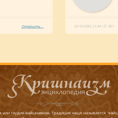
Открыть...
29-10-2020, 21:44 /
851
 или гаудия-вайшнавизм. Традиция чаще называется "вайшн