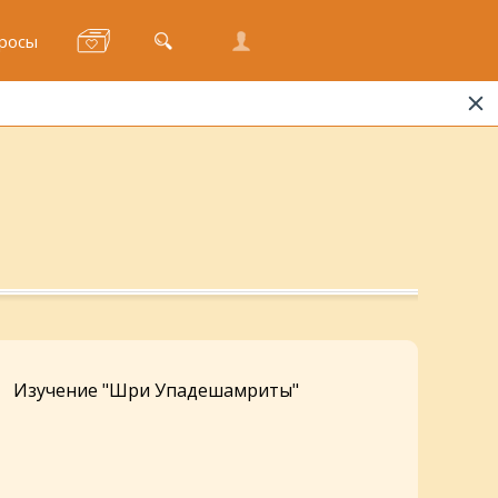
росы
Изучение "Шри Упадешамриты"