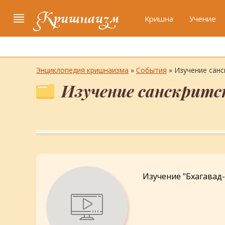
Кришнаизм
Кришна
Учение
Энциклопедия кришнаизма
»
События
» Изучение санс
Изучение санскритс
Изучение "Бхагавад