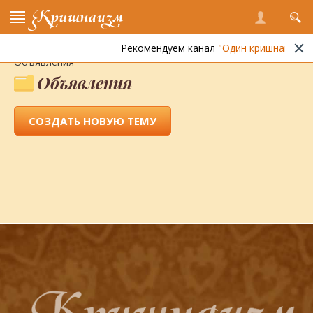
Кришнаизм
Рекомендуем канал
"Один кришнаит"
Энциклопедия кришнаизма
»
Форум
»
Новости
»
Объявления
Объявления
СОЗДАТЬ НОВУЮ ТЕМУ