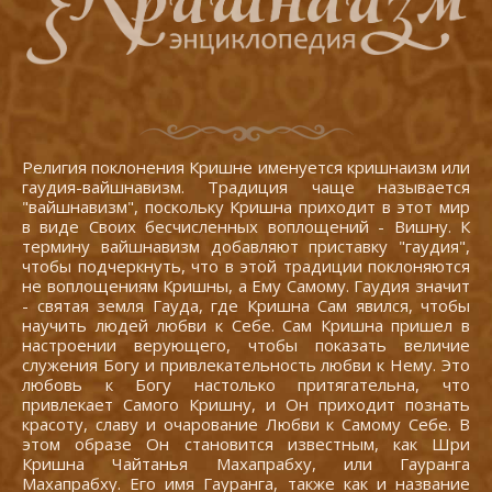
Религия поклонения Кришне именуется кришнаизм или
гаудия-вайшнавизм. Традиция чаще называется
"вайшнавизм", поскольку Кришна приходит в этот мир
в виде Своих бесчисленных воплощений - Вишну. К
термину вайшнавизм добавляют приставку "гаудия",
чтобы подчеркнуть, что в этой традиции поклоняются
не воплощениям Кришны, а Ему Самому. Гаудия значит
- святая земля Гауда, где Кришна Сам явился, чтобы
научить людей любви к Себе. Сам Кришна пришел в
настроении верующего, чтобы показать величие
служения Богу и привлекательность любви к Нему. Это
любовь к Богу настолько притягательна, что
привлекает Самого Кришну, и Он приходит познать
красоту, славу и очарование Любви к Самому Себе. В
этом образе Он становится известным, как Шри
Кришна Чайтанья Махапрабху, или Гауранга
Махапрабху. Его имя Гауранга, также как и название