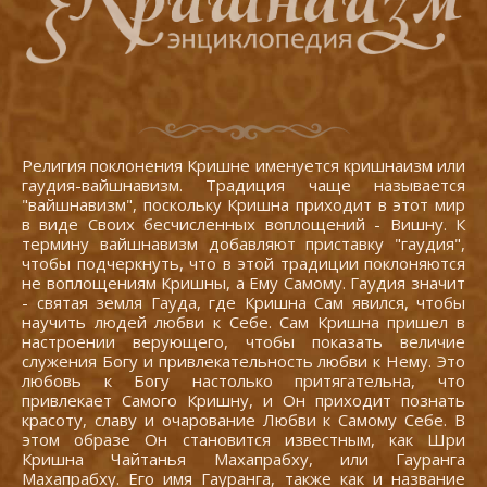
Религия поклонения Кришне именуется кришнаизм или
гаудия-вайшнавизм. Традиция чаще называется
"вайшнавизм", поскольку Кришна приходит в этот мир
в виде Своих бесчисленных воплощений - Вишну. К
термину вайшнавизм добавляют приставку "гаудия",
чтобы подчеркнуть, что в этой традиции поклоняются
не воплощениям Кришны, а Ему Самому. Гаудия значит
- святая земля Гауда, где Кришна Сам явился, чтобы
научить людей любви к Себе. Сам Кришна пришел в
настроении верующего, чтобы показать величие
служения Богу и привлекательность любви к Нему. Это
любовь к Богу настолько притягательна, что
привлекает Самого Кришну, и Он приходит познать
красоту, славу и очарование Любви к Самому Себе. В
этом образе Он становится известным, как Шри
Кришна Чайтанья Махапрабху, или Гауранга
Махапрабху. Его имя Гауранга, также как и название