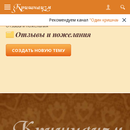
Кришнаизм
Рекомендуем канал
"Один кришнаит"
Энциклопедия кришнаизма
»
Форум
»
Обратная связь
»
Отзывы и пожелания
Отзывы и пожелания
СОЗДАТЬ НОВУЮ ТЕМУ