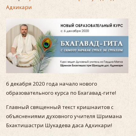
Адхикари
6 декабря 2020 года начало нового
образовательного курса по Бхагавад-гите!
Главный священный текст кришнаитов с
объяснениями духовного учителя Шримана
Бхактишастри Шукадева даса Адхикари!