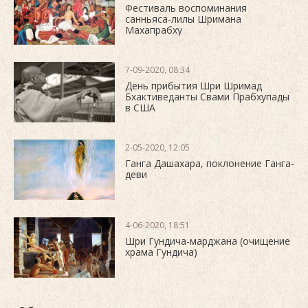
Фестиваль воспоминания
санньяса-лилы Шримана
Махапрабху
7-09-2020, 08:34
День прибытия Шри Шримад
Бхактиведанты Свами Прабхупады
в США
2-05-2020, 12:05
Ганга Дашахара, поклонение Ганга-
деви
4-06-2020, 18:51
Шри Гундича-марджана (очищение
храма Гундича)