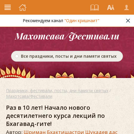
Рекомендуем канал
"Один кришнаит"
Махотсава/Фестивали
Все праздники, посты и дни памяти святых
Праздники, фестивали, посты, дни памяти святых
/
Махотсава/Фестивали
Раз в 10 лет! Начало нового
десятилетнего курса лекций по
Бхагавад-гите!
Автор:
Шриман Бхактишастри Шукадев дас