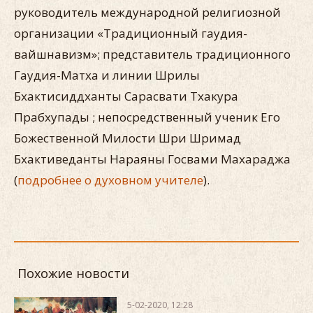
руководитель международной религиозной
организации «Традиционный гаудия-
вайшнавизм»; представитель традиционного
Гаудия-Матха и линии Шрилы
Бхактисиддханты Сарасвати Тхакура
Прабхупады ; непосредственный ученик Его
Божественной Милости Шри Шримад
Бхактиведанты Нараяны Госвами Махараджа
(
подробнее о духовном учителе
).
Похожие новости
5-02-2020, 12:28