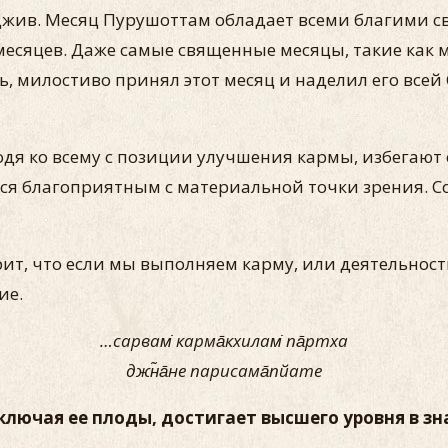
жив. Месяц Пурушоттам обладает всеми благими с
месяцев. Даже самые священные месяцы, такие как м
, милостиво принял этот месяц и наделил его всей
дя ко всему с позиции улучшения кармы, избегают 
ется благоприятным с материальной точки зрения. С
рит, что если мы выполняем карму, или деятельност
ие.
…сарвам̇ карма̄кхилам̇ па̄ртха
джн̃а̄не парисама̄пйате
включая ее плоды, достигает высшего уровня в зн