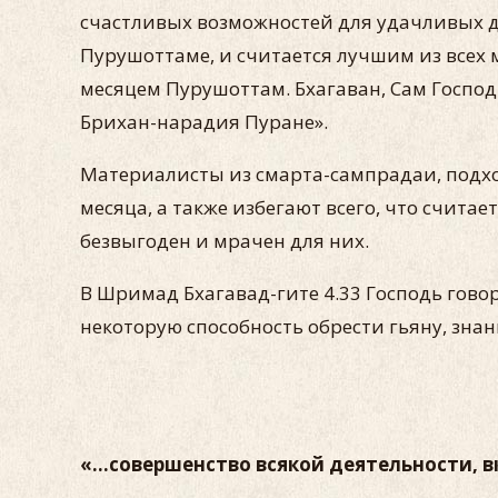
счастливых возможностей для удачливых д
Пурушоттаме, и считается лучшим из всех 
месяцем Пурушоттам. Бхагаван, Сам Господь
Брихан-нарадия Пуране».
Материалисты из смарта-сампрадаи, подхо
месяца, а также избегают всего, что счита
безвыгоден и мрачен для них.
В Шримад Бхагавад-гите 4.33 Господь гово
некоторую способность обрести гьяну, знан
«...совершенство всякой деятельности, 