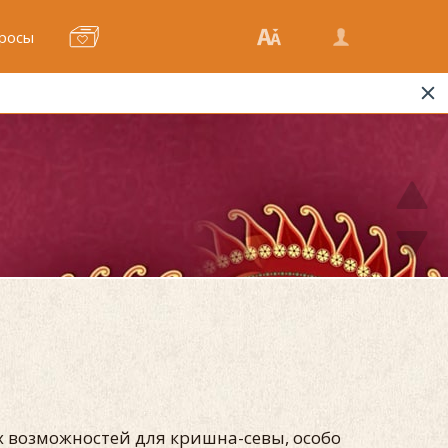
росы
х возможностей для кришна-севы, особо