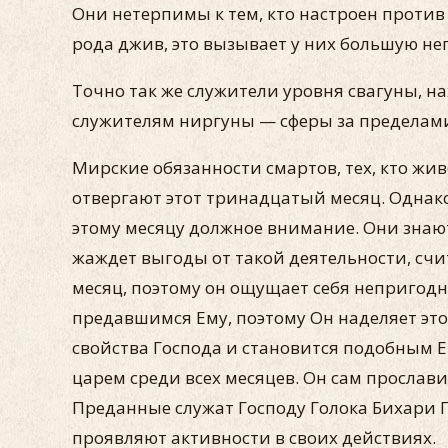
Они нетерпимы к тем, кто настроен против 
рода джив, это вызывает у них большую неп
Точно так же служители уровня свагуны, н
служителям ниргуны — сферы за пределами
Мирские обязанности смартов, тех, кто жи
отвергают этот тринадцатый месяц. Однако
этому месяцу должное внимание. Они знают
жаждет выгоды от такой деятельности, сч
месяц, поэтому он ощущает себя непригодн
предавшимся Ему, поэтому Он наделяет это
свойства Господа и становится подобным Е
царем среди всех месяцев. Он сам прослави
Преданные служат Господу Голока Бихари П
проявляют активности в своих действиях.