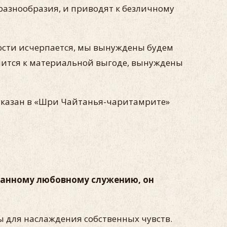
разнообразия, и приводят к безличному
ности исчерпается, мы вынуждены будем
ремится к материальной выгоде, вынуждены
я указан в «Шри Чайтанья-чаритамрите»
нтанному любовному служению, он
ы для наслаждения собственных чувств.