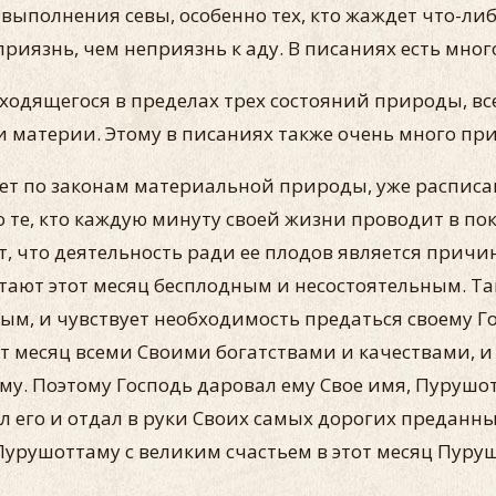
выполнения севы, особенно тех, кто жаждет что-либ
риязнь, чем неприязнь к аду. В писаниях есть мног
аходящегося в пределах трех состояний природы, вс
 материи. Этому в писаниях также очень много пр
вет по законам материальной природы, уже расписа
 те, кто каждую минуту своей жизни проводит в по
, что деятельность ради ее плодов является причин
итают этот месяц бесплодным и несостоятельным. Т
ым, и чувствует необходимость предаться своему Го
т месяц всеми Своими богатствами и качествами, и
му. Поэтому Господь даровал ему Свое имя, Пурушо
л его и отдал в руки Своих самых дорогих преданны
урушоттаму с великим счастьем в этот месяц Пуруш