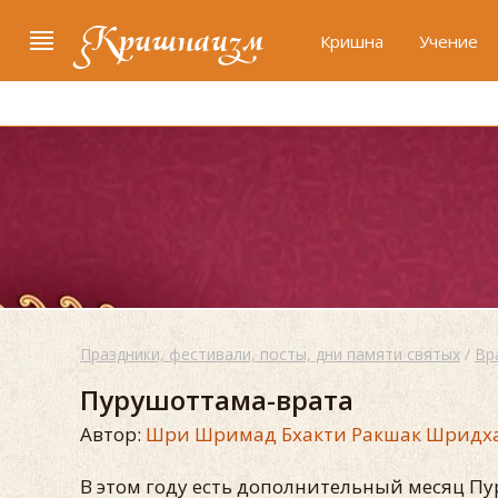
Кришнаизм
Кришна
Учение
Праздники, фестивали, посты, дни памяти святых
/
Вр
Пурушоттама-врата
Автор:
Шри Шримад Бхакти Ракшак Шридх
В этом году есть дополнительный месяц П