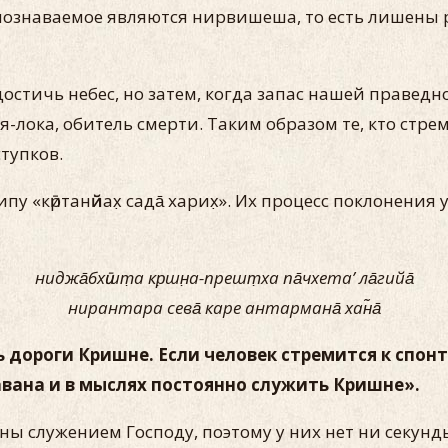
познаваемое являются нирвишеша, то есть лишены 
остичь небес, но затем, когда запас нашей правед
ья-лока, обитель смерти. Таким образом те, кто ст
тупков.
 «кӣртанӣйах̣ сада̄ харих̣». Их процесс поклонени
ниджа̄бхӣшт̣а кр̣шн̣а-прешт̣ха па̄чхета’ ла̄гийа̄
нирантара сева̄ каре антармана̄ хан̃а̄
 дороги Кришне. Если человек стремится к спо
вана и в мыслях постоянно служить Кришне».
ны служением Господу, поэтому у них нет ни секунд