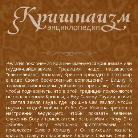
Религия поклонения Кришне именуется кришнаизм или
гаудия-вайшнавизм. Традиция чаще называется
"вайшнавизм", поскольку Кришна приходит в этот мир
в виде Своих бесчисленных воплощений - Вишну. К
термину вайшнавизм добавляют приставку "гаудия",
чтобы подчеркнуть, что в этой традиции поклоняются
не воплощениям Кришны, а Ему Самому. Гаудия значит
- святая земля Гауда, где Кришна Сам явился, чтобы
научить людей любви к Себе. Сам Кришна пришел в
настроении верующего, чтобы показать величие
служения Богу и привлекательность любви к Нему. Это
любовь к Богу настолько притягательна, что
привлекает Самого Кришну, и Он приходит познать
красоту, славу и очарование Любви к Самому Себе. В