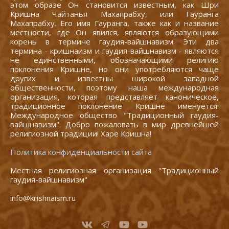
этом образе Он становится известным, как Шри
Кришна Чайтанья Махапрабху, или Гауранга
Махапрабху. Его имя Гауранга, также как и название
местности, где Он явился, являются образующими
корень в термине гаудия-вайшнавизм. Эти два
термина - кришнаизм и гаудия-вайшнавизм - являются
не единственными, обозначающими религию
поклонения Кришне, но они употребляются чаще
других и известны широкой западной
общественности, поэтому наша международная
организация, которая представляет каноническое,
традиционное поклонение Кришне именуется:
Международное общество "Традиционный гаудия-
вайшнавизм". Добро пожаловать в мир древнейшей
религиозной традиции! Харе Кришна!
Политика конфиденциальности сайта
Местная религиозная организация "Традиционный
гаудия-вайшнавизм"
info@krishnaism.ru