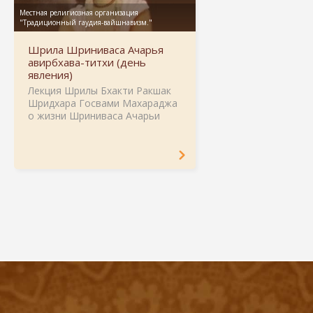
Шрила Шриниваса Ачарья
авирбхава-титхи (день
явления)
Лекция Шрилы Бхакти Ракшак
Шридхара Госвами Махараджа
о жизни Шриниваса Ачарьи