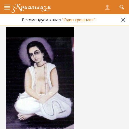
Кришнаизм
Рекомендуем канал
"Один кришнаит"
Библиотека
/
Авторы