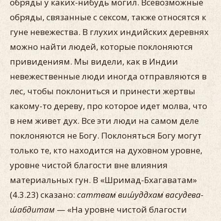
обряды у каких-нибудь могил. Всевозможные
обряды, связанные с сексом, также относятся к
гуне невежества. В глухих индийских деревнях
можно найти людей, которые поклоняются
привидениям. Мы видели, как в Индии
невежественные люди иногда отправляются в
лес, чтобы поклониться и принести жертвы
какому-то дереву, про которое идет молва, что
в нем живет дух. Все эти люди на самом деле
поклоняются не Богу. Поклоняться Богу могут
только те, кто находится на духовном уровне,
уровне чистой благости вне влияния
материальных гун. В «Шримад-Бхагаватам»
(4.3.23) сказано:
саттвам̇ виш́уддхам̇ васудева-
ш́абдитам
— «На уровне чистой благости