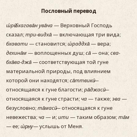
Пословный перевод
ш́рӣ-бхагава̄н ува̄ча
— Верховный Господь
сказал;
три-видха̄
— включающая три вида;
бхавати
— становится;
ш́раддха̄
— вера;
дехина̄м
— воплощенных душ;
са̄
— она;
сва-
бха̄ва-джа̄
— соответствующая той гуне
материальной природы, под влиянием
которой они находятся;
са̄ттвикӣ
—
относящаяся к гуне благости;
ра̄джасӣ
—
относящаяся к гуне страсти;
ча
— также;
эва
—
безусловно;
та̄масӣ
— относящаяся к гуне
невежества;
ча
— и;
ити
— таким образом;
та̄м
— ее;
ш́р̣н̣у
— услышь от Меня.