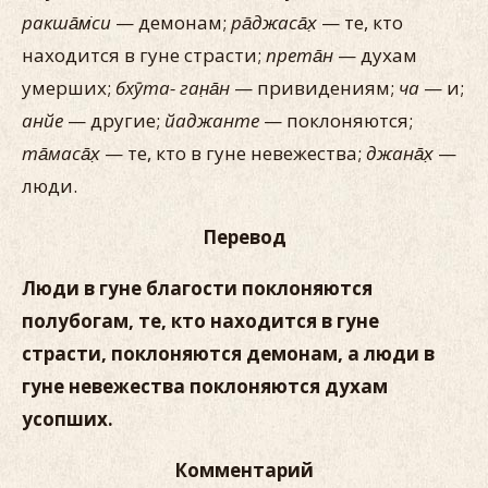
ракша̄м̇си
— демонам;
ра̄джаса̄х̣
— те, кто
находится в гуне страсти;
прета̄н
— духам
умерших;
бхӯта- ган̣а̄н
— привидениям;
ча
— и;
анйе
— другие;
йаджанте
— поклоняются;
та̄маса̄х̣
— те, кто в гуне невежества;
джана̄х̣
—
люди.
Перевод
Люди в гуне благости поклоняются
полубогам, те, кто находится в гуне
страсти, поклоняются демонам, а люди в
гуне невежества поклоняются духам
усопших.
Комментарий