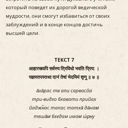
который поведет их дорогой ведической
мудрости, они смогут избавиться от своих
заблуждений и в конце концов достичь
высшей цели.
ТЕКСТ 7
आहारस्त्वपि सर्वस्य त्रिविधो भवति प्रिय: ।
यज्ञस्तपस्तथा दानं तेषां भेदमिमं श‍ृणु ॥ ७ ॥
а̄ха̄рас тв апи сарвасйа
три-видхо бхавати прийах̣
йаджн̃ас тапас татха̄ да̄нам̇
теша̄м̇ бхедам имам̇ ш́р̣н̣у