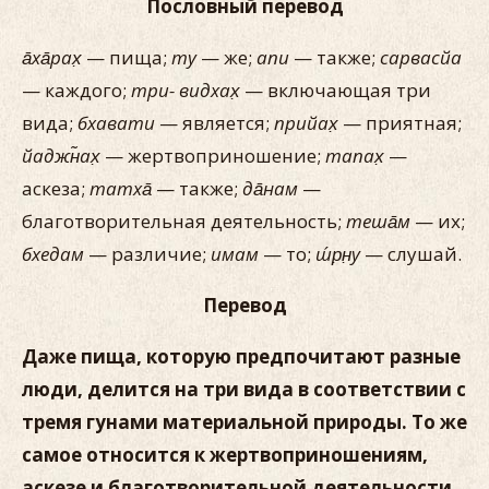
Пословный перевод
а̄ха̄рах̣
— пища;
ту
— же;
апи
— также;
сарвасйа
— каждого;
три- видхах̣
— включающая три
вида;
бхавати
— является;
прийах̣
— приятная;
йаджн̃ах̣
— жертвоприношение;
тапах̣
—
аскеза;
татха̄
— также;
да̄нам
—
благотворительная деятельность;
теша̄м
— их;
бхедам
— различие;
имам
— то;
ш́р̣н̣у
— слушай.
Перевод
Даже пища, которую предпочитают разные
люди, делится на три вида в соответствии с
тремя гунами материальной природы. То же
самое относится к жертвоприношениям,
аскезе и благотворительной деятельности.