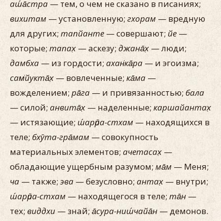
аш́а̄стра
— тем, о чем не сказано в писаниях;
вихитам
— установленную;
гхорам
— вредную
для других;
тапйанте
— совершают;
йе
—
которые;
тапах̣
— аскезу;
джана̄х̣
— люди;
дамбха
— из гордости;
ахан̇ка̄ра
— и эгоизма;
сам̇йукта̄х̣
— вовлеченные;
ка̄ма
—
вожделением;
ра̄га
— и привязанностью;
бала
— силой;
анвита̄х̣
— наделенные;
каршайантах̣
— истязающие;
ш́арӣра-стхам
— находящихся в
теле;
бхӯта-гра̄мам
— совокупность
материальных элементов;
ачетасах̣
—
обладающие ущербным разумом;
ма̄м
— Меня;
ча
— также;
эва
— безусловно;
антах̣
— внутри;
ш́арӣра-стхам
— находящегося в теле;
та̄н
—
тех;
виддхи
— знай;
а̄сура-ниш́чайа̄н
— демонов.