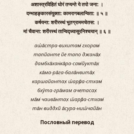
अशास्त्रविहितं घोरं तप्यन्ते ये तपो जना: ।
दम्भाहङ्कारसंयुक्ता: कामरागबलान्विता: ॥ ५ ॥
कर्षयन्त: शरीरस्थं भूतग्राममचेतस: ।
मां चैवान्त: शरीरस्थं तान्विद्ध्यासुरनिश्चयान् ॥ ६ ॥
аш́а̄стра-вихитам̇ гхорам̇
тапйанте йе тапо джана̄х̣
дамбха̄хан̇ка̄ра-сам̇йукта̄х̣
ка̄ма-ра̄га-бала̄нвита̄х̣
каршайантах̣ ш́арӣра-стхам̇
бхӯта-гра̄мам ачетасах̣
ма̄м̇ чаива̄нтах̣ ш́арӣра-стхам̇
та̄н виддхй а̄сура-ниш́чайа̄н
Пословный перевод