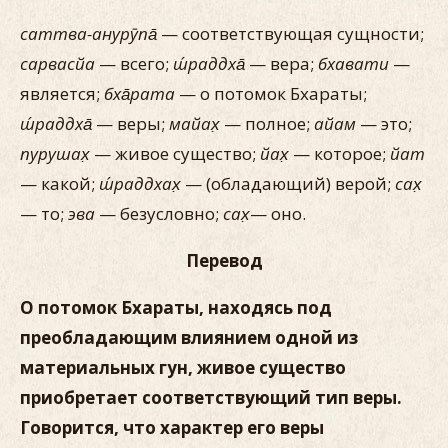
саттва-анурӯпа̄
— соответствующая сущности;
сарвасйа
— всего;
ш́раддха̄
— вера;
бхавати
—
является;
бха̄рата
— о потомок Бхараты;
ш́раддха̄
— веры;
майах̣
— полное;
айам
— это;
пурушах̣
— живое существо;
йах̣
— которое;
йат
— какой;
ш́раддхах̣
— (обладающий) верой;
сах̣
— то;
эва
— безусловно;
сах̣
— оно.
Перевод
О потомок Бхараты, находясь под
преобладающим влиянием одной из
материальных гун, живое существо
приобретает соответствующий тип веры.
Говорится, что характер его веры