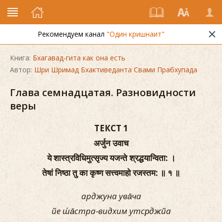
Рекомендуем канал
"Один кришнаит"
Книга:
Бхагавад-гита как она есть
Автор:
Шри Шримад Бхактиведанта Свами Прабхупада
Глава семнадцатая. Разновидности
веры
ТЕКСТ 1
अर्जुन उवाच
ये शास्त्रविधिमुत्सृज्य यजन्ते श्रद्धयान्विता: ।
तेषां निष्ठा तु का कृष्ण सत्त्वमाहो रजस्तम: ॥ १ ॥
арджуна ува̄ча
йе ш́а̄стра-видхим утср̣джйа