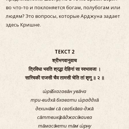
во что-то и поклоняется богам, полубогам или
людям? Это вопросы, которые Aрджуна задает
здесь Кришне.
ТЕКСТ 2
श्रीभगवानुवाच
त्रिविधा भवति श्रद्धा देहिनां सा स्वभावजा ।
सात्त्विकी राजसी चैव तामसी चेति तां श‍ृणु ॥ २ ॥
ш́рӣ-бхагава̄н ува̄ча
три-видха̄ бхавати ш́раддха̄
дехина̄м̇ са̄ свабха̄ва-джа̄
са̄ттвикӣ ра̄джасӣ чаива
та̄масӣ чети та̄м̇ ш́р̣н̣у