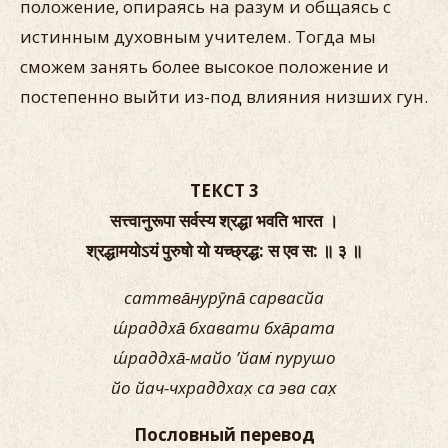
положение, опираясь на разум и общаясь с
истинным духовным учителем. Тогда мы
сможем занять более высокое положение и
постепенно выйти из-под влияния низших гун.
ТЕКСТ 3
सत्त्वानुरूपा सर्वस्य श्रद्धा भवति भारत ।
श्रद्धामयोऽयं पुरुषो यो यच्छ्रद्ध: स एव स: ॥ ३ ॥
саттва̄нурӯпа̄ сарвасйа
ш́раддха̄ бхавати бха̄рата
ш́раддха̄-майо ’йам̇ пурушо
йо йач-чхраддхах̣ са эва сах̣
Пословный перевод