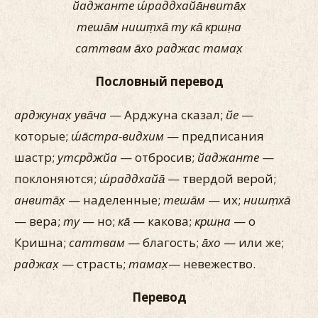
йаджанте ш́раддхайа̄нвита̄х̣
теша̄м̇ ништ̣ха̄ ту ка̄ кр̣шн̣а
саттвам а̄хо раджас тамах̣
Пословный перевод
арджунах̣ ува̄ча
— Арджуна сказал;
йе
—
которые;
ш́а̄стра-видхим
— предписания
шастр;
утср̣джйа
— отбросив;
йаджанте
—
поклоняются;
ш́раддхайа̄
— твердой верой;
анвита̄х̣
— наделенные;
теша̄м
— их;
ништ̣ха̄
— вера;
ту
— но;
ка̄
— какова;
кр̣шн̣а
— о
Кришна;
саттвам
— благость;
а̄хо
— или же;
раджах̣
— страсть;
тамах̣
— невежество.
Перевод