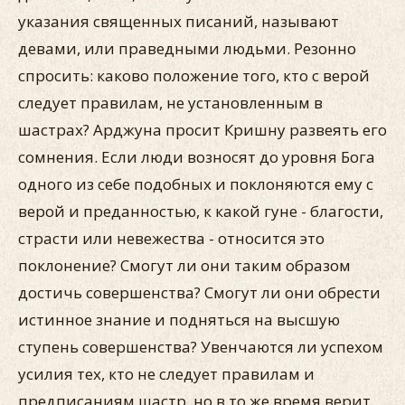
указания священных писаний, называют
девами, или праведными людьми. Резонно
спросить: каково положение того, кто с верой
следует правилам, не установленным в
шастрах? Aрджуна просит Кришну развеять его
сомнения. Если люди возносят до уровня Бога
одного из себе подобных и поклоняются ему с
верой и преданностью, к какой гуне - благости,
страсти или невежества - относится это
поклонение? Смогут ли они таким образом
достичь совершенства? Смогут ли они обрести
истинное знание и подняться на высшую
ступень совершенства? Увенчаются ли успехом
усилия тех, кто не следует правилам и
предписаниям шастр, но в то же время верит