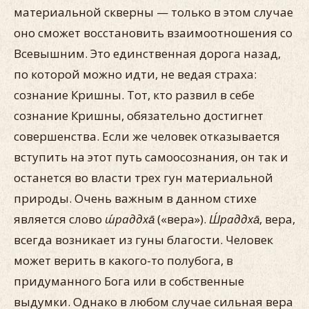
материальной скверны — только в этом случае
оно сможет восстановить взаимоотношения со
Всевышним. Это единственная дорога назад,
по которой можно идти, не ведая страха:
сознание Кришны. Тот, кто развил в себе
сознание Кришны, обязательно достигнет
совершенства. Если же человек отказывается
вступить на этот путь самоосознания, он так и
останется во власти трех гун материальной
природы. Очень важным в данном стихе
является слово
ш́раддха̄
(«вера»).
Ш́раддха̄
, вера,
всегда возникает из гуны благости. Человек
может верить в какого-то полубога, в
придуманного Бога или в собственные
выдумки. Однако в любом случае сильная вера