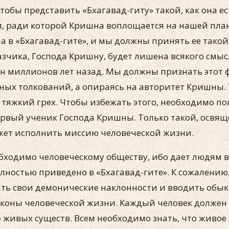
чтобы представить «Бхагавад-гиту» такой, как она 
и, ради которой Кришна воплощается на нашей плане
а в «Бхагавад-гите», и мы должны принять ее такой,
казчика, Господа Кришну, будет лишена всякого смы
тен миллионов лет назад. Мы должны признать этот 
ных толкований, а опираясь на авторитет Кришны. Т
 тяжкий грех. Чтобы избежать этого, необходимо по
первый ученик Господа Кришны. Только такой, освя
ожет исполнить миссию человеческой жизни.
ходимо человеческому обществу, ибо дает людям 
лностью приведено в «Бхагавад-гите». К сожалению
вать свои демонические наклонности и вводить обы
оны человеческой жизни. Каждый человек должен зн
ивых существ. Всем необходимо знать, что живое су