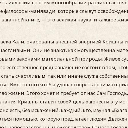
жить иллюзии во всем многообразии различных соч
аже философы-майявади, которые слывут освобожд
 в данной книге, — это великая наука, и каждое жи
 века Кали, очарованы внешней энергией Кришны и
частливыми. Они не знают, как могущественна мате
уровыми законами материальной природы. Живое су
о естественное предназначение состоит в том, чтоб
стать счастливым, так или иначе служа собственн
тья. Вместо того чтобы удовлетворять свои матери
во жизни. Этого хочет и требует от нас Сам Господ
нания Кришны ставит своей целью донести эту исти
но есть, без искажений, каждый, кто, изучая «Бхаг
оваться помощью, которую предлагает людям Движе
под непосредственным руководством Самого Господа