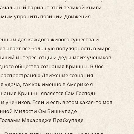
начальный вариант этой великой книги
самым упрочить позиции Движения
енным для каждого живого существа и
оевывает все большую популярность в мире,
льший интерес: отцы и деды моих учеников
ного общества сознания Кришны. В Лос-
 я распространяю Движение сознания
 удача, так как именно в Америке я
знания Кришны является Сам Господь
 учеников. Если и есть в этом какая-то моя
твенной Милости Ом Вишнупаде
Госвами Махарадже Прабхупаде.