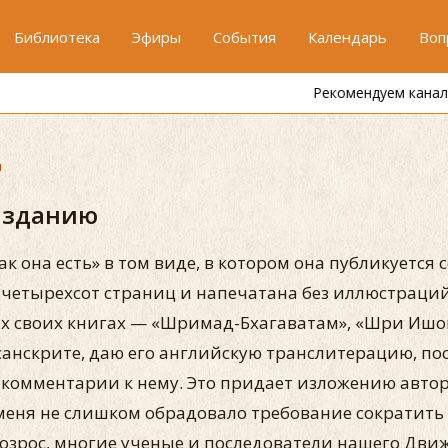
Библиотека
Эфиры
События
Календарь
Воп
Рекомендуем канал
"Один кришнаит"
а
изданию
к она есть» в том виде, в котором она публикуется 
 четырехсот страниц и напечатана без иллюстраций
ых своих книгах — «Шримад-Бхагаватам», «Шри Ишо
санскрите, даю его английскую транслитерацию, по
и комментарии к нему. Это придает изложению автор
еня не слишком обрадовало требование сократить р
 возрос, многие ученые и последователи нашего Дв