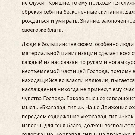
не служит Кришне, то ему приходится слу
обрекая себя на бесконечные скитания; д
рождаться и умирать. Знание, заключенное
своего же блага.
Люди в большинстве своем, особенно люди
материальной цивилизации сделает всех с
каждый из нас связан по рукам и ногам с
неотъемлемой частицей Господа, поэтому ег
находящийся во власти иллюзии, пытается 
наслаждения никогда не принесут ему счас
чувства Господа. Таково высшее совершенст
мысль «Бхагавад-гиты». Наше Движение соз
передаем содержание «Бхагавад-гиты» как о
извлечь для себя благо, должен воспольз
содержание «Бхагавад-гиты» на практике, 