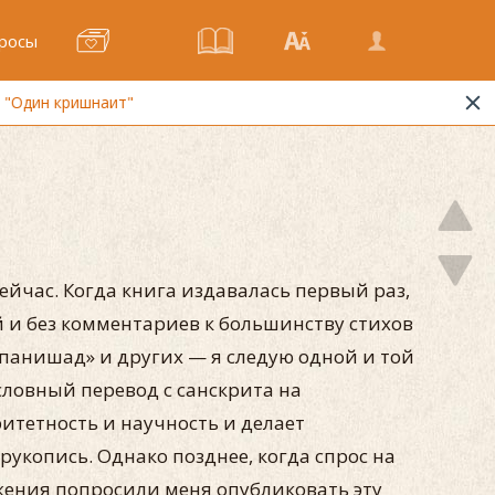
росы
сейчас. Когда книга издавалась первый раз,
 и без комментариев к большинству стихов
панишад» и других — я следую одной и той
словный перевод с санскрита на
итетность и научность и делает
укопись. Однако позднее, когда спрос на
ижения попросили меня опубликовать эту