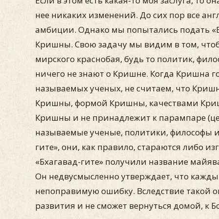
Если в этом есть какая-то моя заслуга, то о
нее никаких изменений. До сих пор все ан
амбиции. Однако мы попытались подать «Бх
Кришны. Свою задачу мы видим в том, что
мирского краснобая, будь то политик, фило
ничего не знают о Кришне. Когда Кришна гов
называемых ученых, не считаем, что Кришн
Кришны, формой Кришны, качествами Кришн
Кришны и не принадлежит к парампаре (це
называемые ученые, политики, философы 
гите», они, как правило, стараются либо и
«Бхагавад-гите» получили название майяв
Он недвусмысленно утверждает, что кажды
непоправимую ошибку. Вследствие такой оши
развития и не сможет вернуться домой, к Бо