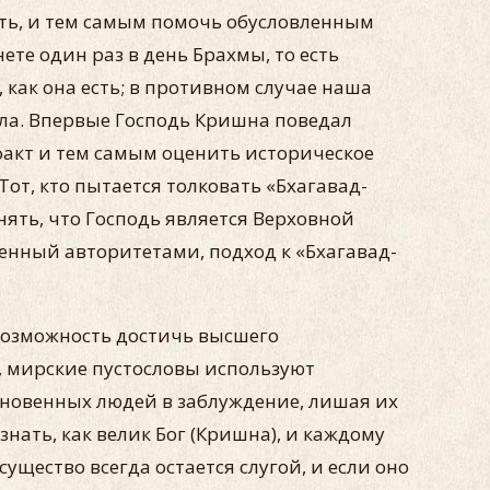
есть, и тем самым помочь обусловленным
те один раз в день Брахмы, то есть
 как она есть; в противном случае наша
сла. Впервые Господь Кришна поведал
факт и тем самым оценить историческое
от, кто пытается толковать «Бхагавад-
нять, что Господь является Верховной
щенный авторитетами, подход к «Бхагавад-
возможность достичь высшего
, мирские пустословы используют
кновенных людей в заблуждение, лишая их
ать, как велик Бог (Кришна), и каждому
щество всегда остается слугой, и если оно