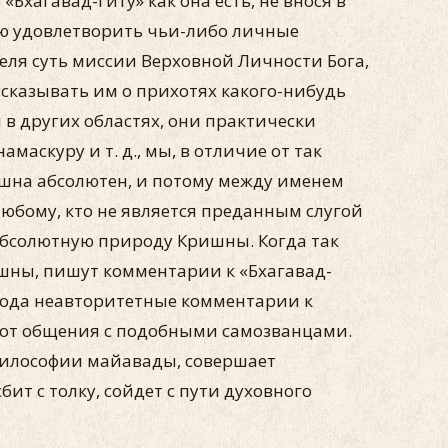
 «Бхагавад-гиту» как она есть, не внося в
ью удовлетворить чьи-либо личные
еля суть миссии Верховной Личности Бога,
сказывать им о прихотях какого-нибудь
 в других областях, они практически
маскуру и т. д., мы, в отличие от так
ишна абсолютен, и потому между именем
юбому, кто не является преданным слугой
абсолютную природу Кришны. Когда так
шны, пишут комментарии к «Бхагавад-
о рода неавторитетные комментарии к
с от общения с подобными самозванцами.
 философии майавады, совершает
ит с толку, сойдет с пути духовного