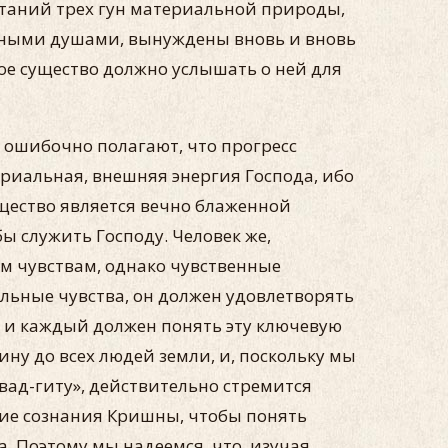
етаний трех гун материальной природы,
енными душами, вынуждены вновь и вновь
вое существо должно услышать о ней для
 ошибочно полагают, что прогресс
риальная, внешняя энергия Господа, ибо
щество является вечно блаженной
ы служить Господу. Человек же,
ым чувствам, однако чувственные
альные чувства, он должен удовлетворять
ь, и каждый должен понять эту ключевую
ну до всех людей земли, и, поскольку мы
авад-гиту», действительно стремится
ние сознания Кришны, чтобы понять
. Поэтому мы надеемся, что, изучая