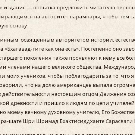
ее издание — попытка предложить читателю перво
опирающимся на авторитет парампары, чтобы тем 
ую основу.
инным, освященным авторитетом истории, естеств
 «Бхагавад-гите как она есть». Постепенно оно зав
старшего поколения также проявляют к нему все бо
и членами нашего великого общества, Международ
и моих учеников, чтобы поблагодарить за то, что
оворили, что на долю американцев выпала огромная
в действительности настоящим отцом Движения со
кой древности и пришло к людям по цепи учителей и
, но моему вечному духовному учителю, Его Божес
ра-шате Шри Шримад Бхактисиддханте Сарасвати 