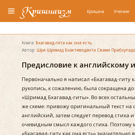
Кришнаизм
Кришна
Учение
Книга:
Бхагавад-гита как она есть
Автор:
Шри Шримад Бхактиведанта Свами Прабхупад
Предисловие к английскому 
Первоначально я написал «Бхагавад-гиту ка
рукопись, к сожалению, была сокращена до
«Шримад Бхагавад-гиты». Во всех остальн
же схеме: привожу оригинальный текст на 
английский, затем следует перевод стиха 
очевидным смысл каждого стиха. Поэтому м
«Бхагавад-гиту как она есть» значительно