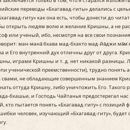
на заключается только в том, что я старался изложить
глийские переводы «Бхагавад-гиты» делались с цел
агавад-гиту» как она есть, чтобы донести до читат
бы открыть людям волю и желание Кришны, а не рас
соф или ученый, ибо, несмотря на все свои познания
орит: ман-мана̄ бхава мад-бхакто мад-йа̄джи ма̄м̇ на
а и Его внутренний дух отличны друг от друга. Кр
ы, играми Кришны и т. д. нет никакой разницы. Л
пи ученической преемственности), трудно понять 
и свами, не обладающие совершенным знанием Кри
згнать оттуда Кришну, либо уничтожить Его. Таког
ада-бхашьи, и Господь Чайтанья предостерегал на
й, кто пытается понять «Бхагавад-гиту» с позиций
бки человек, изучающий «Бхагавад-гиту», будет сб
гу.