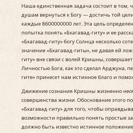
Наша единственная задача состоит в том, 
душам вернуться к Богу — достичь той цел
каждые 8600000000 лет. Эта цель определен
попытка понять «Бхагавад-гиту» и ее расс
«Бхагавад-гиту» богу Солнца несколько со
значение «Бхагавад-гиты», не давая ей лож
гиту» вне связи с волей Кришны, совершает
Личностью Бога, как это сделал Арджуна, 
гите» принесет нам истинное благо и пом
Движение сознания Кришны жизненно необ
совершенства жизни. Обоснование этого по
«Бхагавад-гиту» для того, чтобы оправды
возможности правильно понять простые зак
должно быть известно истинное положение ж