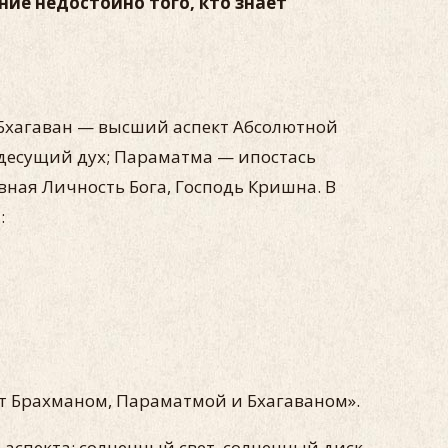
ние недостойно того, кто знает
. Бхагаван — высший аспект Абсолютной
десущий дух; Параматма — ипостась
вная Личность Бога, Господь Кришна. В
:
ют Брахманом, Параматмой и Бхагаваном».
 аспекта: солнечный свет, солнечный диск