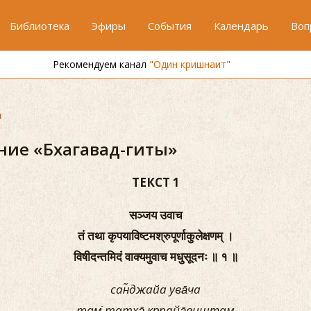
Библиотека
Эфиры
События
Календарь
Воп
Рекомендуем канал
"Один кришнаит"
а
ние «Бхагавад-гиты»
ТЕКСТ 1
सञ्जय उवाच
तं तथा कृपयाविष्टमश्रुपूर्णाकुलेक्षणम् ।
विषीदन्तमिदं वाक्यमुवाच मधुसूदनः ॥ १ ॥
сан̃джайа ува̄ча
там̇ татха̄ кр̣пайа̄вишт̣ам