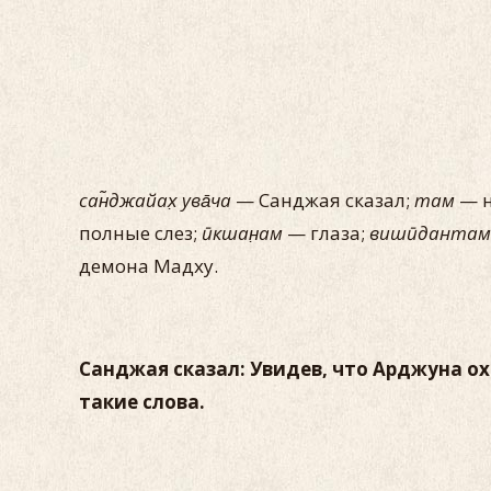
сан̃джайах̣ ува̄ча
— Санджая сказал;
там
— н
полные слез;
ӣкшан̣ам
— глаза;
вишӣдантам
демона Мадху.
Санджая сказал: Увидев, что Арджуна ох
такие слова.