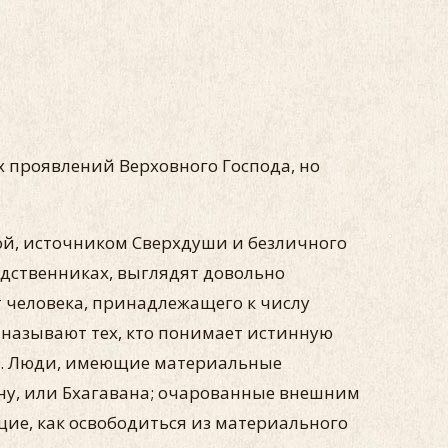
х проявлений Верховного Господа, но
ой, источником Сверхдуши и безличного
одственниках, выглядят довольно
От человека, принадлежащего к числу
называют тех, кто понимает истинную
ия. Люди, имеющие материальные
шну, или Бхагавана; очарованные внешним
щие, как освободиться из материального