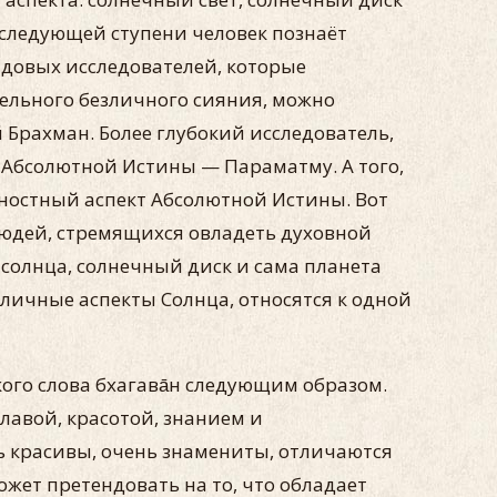
а следующей ступени человек познаёт
Рядовых исследователей, которые
тельного безличного сияния, можно
Брахман. Более глубокий исследователь,
 Абсолютной Истины — Параматму. А того,
чностный аспект Абсолютной Истины. Вот
 людей, стремящихся овладеть духовной
т солнца, солнечный диск и сама планета
зличные аспекты Солнца, относятся к одной
ого слова бхагава̄н следующим образом.
лавой, красотой, знанием и
ь красивы, очень знамениты, отличаются
ет претендовать на то, что обладает