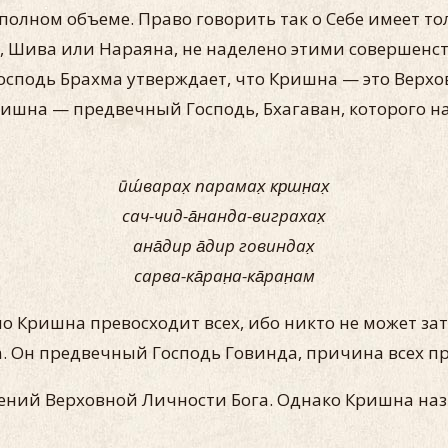
 полном объеме. Право говорить так о Себе имеет т
а, Шива или Нараяна, не наделено этими совершенст
осподь Брахма утверждает, что Кришна — это Верхов
 Кришна — предвечный Господь, Бхагаван, которого
ӣш́варах̣ парамах̣ кр̣шн̣ах̣
сач-чид-а̄нанда-виграхах̣
ана̄дир а̄дир говиндах̣
сарва-ка̄ран̣а-ка̄ран̣ам
о Кришна превосходит всех, ибо никто не может зат
. Он предвечный Господь Говинда, причина всех при
ений Верховной Личности Бога. Однако Кришна наз