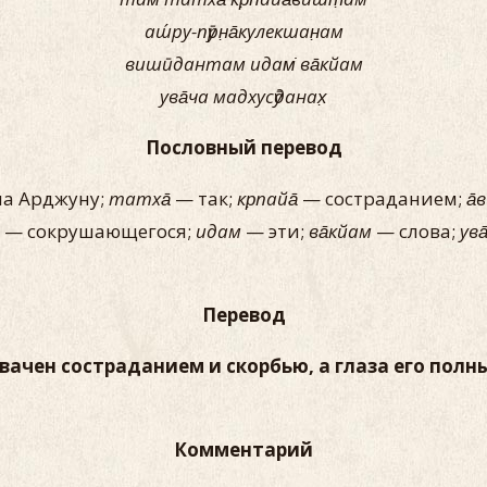
аш́ру-пӯрн̣а̄кулекшан̣ам
вишӣдантам идам̇ ва̄кйам
ува̄ча мадхусӯданах̣
Пословный перевод
а Арджуну;
татха̄
— так;
кр̣пайа̄
— состраданием;
а̄
— сокрушающегося;
идам
— эти;
ва̄кйам
— слова;
ува
Перевод
вачен состраданием и скорбью, а глаза его полн
Комментарий