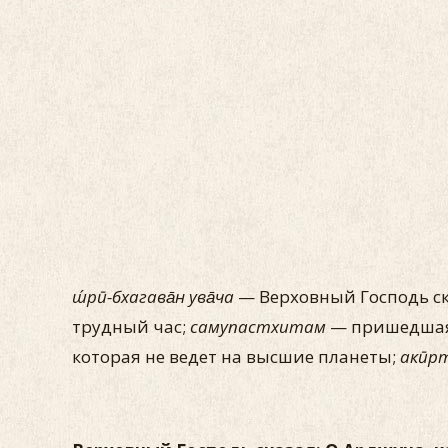
ш́рӣ-бхагава̄н ува̄ча
— Верховный Господь ск
трудный час;
самупастхитам
— пришедша
которая не ведет на высшие планеты;
акӣр