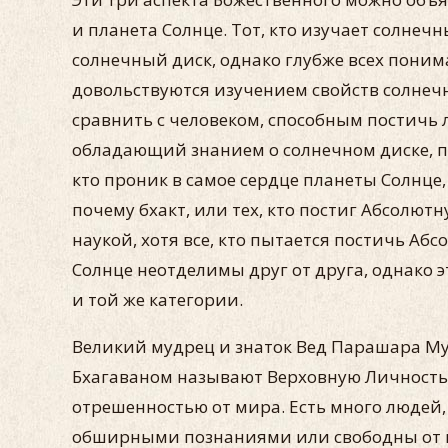
и планета Солнце. Тот, кто изучает солнеч
солнечный диск, однако глубже всех понима
довольствуются изучением свойств солнечн
сравнить с человеком, способным постичь
обладающий знанием о солнечном диске, п
кто проник в самое сердце планеты Солнце
почему бхакт, или тех, кто постиг Абсолю
наукой, хотя все, кто пытается постичь Аб
Солнце неотделимы друг от друга, однако э
и той же категории.
Великий мудрец и знаток Вед Парашара Мун
Бхагаваном называют Верховную Личность, 
отрешенностью от мира. Есть много людей,
обширными познаниями или свободны от ми