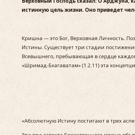
Верховный Господь сказал: О Арджуна, к
истинную цель жизни. Оно приведет челов
Кришна — это Бог, Верховная Личность. По
Истины. Существует три стадии постижени
Всевышнего, пребывающая в сердце каждого
«Шримад-Бхагаватам» (1.2.11) эта концеп
«Абсолютную Истину постигают в трех аспе
Эти три аспекта Божественного можно объяс