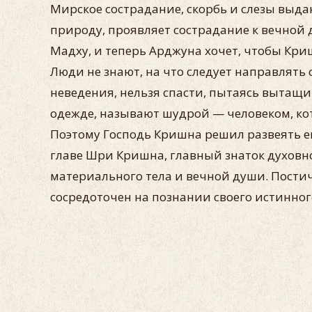
Мирское сострадание, скорбь и слезы выда
природу, проявляет сострадание к вечной 
Мадху, и теперь Арджуна хочет, чтобы Кр
Люди не знают, на что следует направлять 
неведения, нельзя спасти, пытаясь вытащить
одежде, называют шудрой — человеком, кот
Поэтому Господь Кришна решил развеять ег
главе Шри Кришна, главный знаток духовно
материального тела и вечной души. Постичь
сосредоточен на познании своего истинного