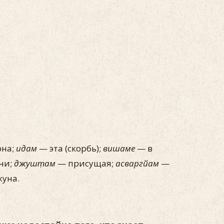
рна;
идам
— эта (скорбь);
вишаме
— в
ни;
джушт̣ам
— присущая;
асваргйам
—
уна.