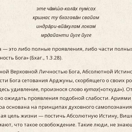
эте ча̄м̇ш́а-кала̄х̣ пум̇сах̣
кр̣шн̣ас ту бхагава̄н свайам
индра̄ри-вйа̄кулам̇ локам̇
мр̣д̣айанти йуге йуге
 — это либо полные проявления, либо части полны
ть Бога» (Бхаг., 1.3.28).
ной Верховной Личностью Бога, Абсолютной Истин
ти Бога сетования Арджуны, скорбящего о своих р
есь удивление, произнося слово
кутах̣
(«откуда»). 
о ожидать проявления подобной слабости. Ариями 
ура основана на принципах духовного самопознан
сшая цель жизни — постичь Абсолютную Истину, Ви
ают, что такое освобождение. Такие люди, не знаю