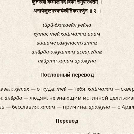
कुतस्त्वा कश्मलमिदं विषमे समुपस्थितम् ।
अनार्यजुष्टमस्वर्ग्यकीर्तिकरमर्जुन ॥ २ ॥
ш́рӣ-бхагава̄н ува̄ча
кутас тва̄ каш́малам идам̇
вишаме самупастхитам
ана̄рйа-джушт̣ам асваргйам
акӣрти-карам арджуна
Пословный перевод
азал;
кутах̣
— откуда;
тва̄
— тебя;
каш́малам
— скве
я;
ана̄рйа
— людям, не знающим истинной цели жиз
ти
— бесславия;
карам
— причина;
арджуна
— о Ардж
Перевод