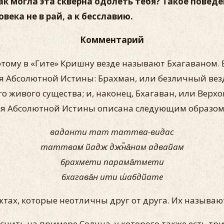
ак могла эта скверна одолеть тебя? Такое поведе
ека не в рай, а к бесславию.
Комментарий
этому в «Гите» Кришну везде называют Бхагаваном
я Абсолютной Истины: Брахман, или безличный вез
 живого существа; и, наконец, Бхагаван, или Верхо
ция Абсолютной Истины описана следующим образом
ваданти тат таттва-видас
таттвам̇ йадж джн̃а̄нам адвайам
брахмети парама̄тмети
бхагава̄н ити ш́абдйате
ктах, которые неотличны друг от друга. Их называ
нить на примере Солнца, у которого также есть три