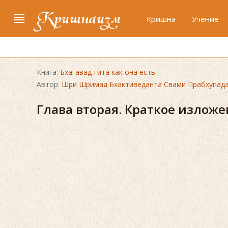
Кришнаизм
Кришна
Учение
Книга:
Бхагавад-гита как она есть
Автор:
Шри Шримад Бхактиведанта Свами Прабхупад
Глава вторая. Краткое изложе