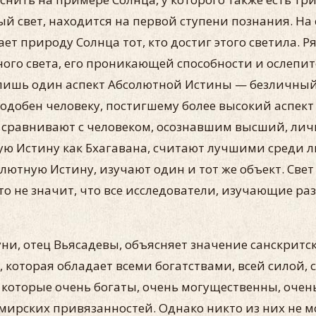
ный свет, находится на первой ступени познания. Н
ет природу Солнца тот, кто достиг этого светила. 
ого света, его проникающей способности и ослепи
 лишь один аспект Абсолютной Истины — безличный 
одобен человеку, постигшему более высокий аспект
, сравнивают с человеком, осознавшим высший, ли
тную Истину как Бхагавана, считают лучшими среди
солютную Истину, изучают один и тот же объект. Све
то не значит, что все исследователи, изучающие ра
и, отец Вьясадевы, объясняет значение санскритск
которая обладает всеми богатствами, всей силой, с
 которые очень богаты, очень могущественны, очен
рских привязанностей. Однако никто из них не мож