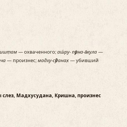
вишт̣ам
— охваченного;
аш́ру- пӯрн̣а-а̄кула
—
̄ча
— произнес;
мадху-сӯданах̣
— убивший
ы слез, Мадхусудана, Кришна, произнес