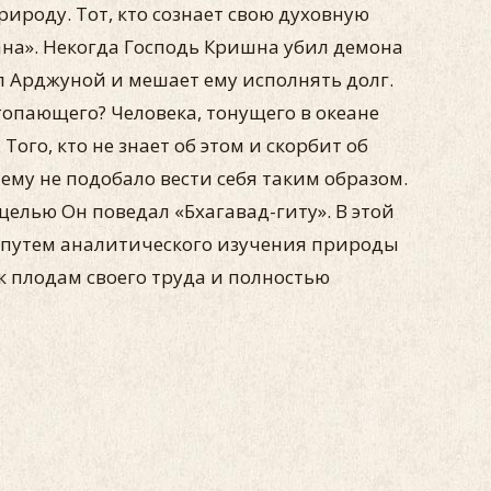
ироду. Тот, кто сознает свою духовную
ана». Некогда Господь Кришна убил демона
 Арджуной и мешает ему исполнять долг.
топающего? Человека, тонущего в океане
Того, кто не знает об этом и скорбит об
му не подобало вести себя таким образом.
целью Он поведал «Бхагавад-гиту». В этой
я» путем аналитического изучения природы
к плодам своего труда и полностью