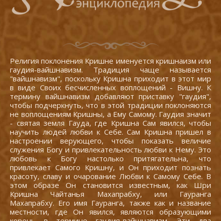
Религия поклонения Кришне именуется кришнаизм или
гаудия-вайшнавизм. Традиция чаще называется
"вайшнавизм", поскольку Кришна приходит в этот мир
в виде Своих бесчисленных воплощений - Вишну. К
термину вайшнавизм добавляют приставку "гаудия",
чтобы подчеркнуть, что в этой традиции поклоняются
не воплощениям Кришны, а Ему Самому. Гаудия значит
- святая земля Гауда, где Кришна Сам явился, чтобы
научить людей любви к Себе. Сам Кришна пришел в
настроении верующего, чтобы показать величие
служения Богу и привлекательность любви к Нему. Это
любовь к Богу настолько притягательна, что
привлекает Самого Кришну, и Он приходит познать
красоту, славу и очарование Любви к Самому Себе. В
этом образе Он становится известным, как Шри
Кришна Чайтанья Махапрабху, или Гауранга
Махапрабху. Его имя Гауранга, также как и название
местности, где Он явился, являются образующими
корень в термине гаудия-вайшнавизм. Эти два