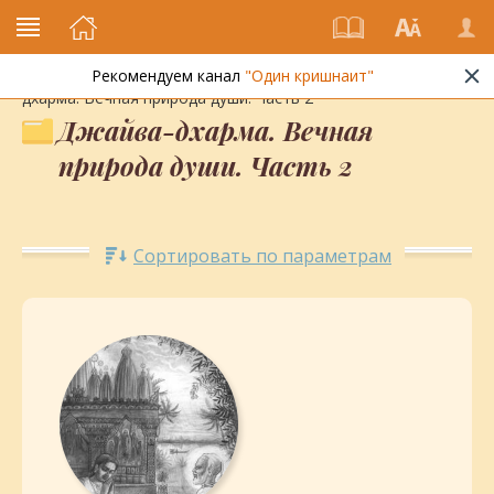
Рекомендуем канал
"Один кришнаит"
Энциклопедия кришнаизма
»
Библиотека
»
Книги
» Джайва-
дхарма. Вечная природа души. Часть 2
Джайва-дхарма. Вечная
природа души. Часть 2
Сортировать по параметрам