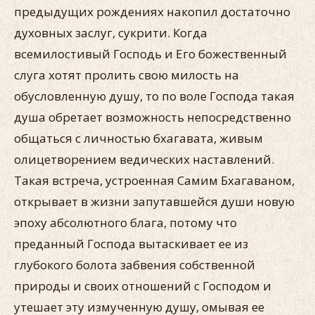
предыдущих рождениях накопил достаточно
духовных заслуг, сукрити. Когда
всемилостивый Господь и Его божественный
слуга хотят пролить свою милость на
обусловленную душу, то по воле Господа такая
душа обретает возможность непосредственно
общаться с личностью бхагавата, живым
олицетворением ведических наставлений.
Такая встреча, устроенная Самим Бхагаваном,
открывает в жизни запутавшейся души новую
эпоху абсолютного блага, потому что
преданный Господа вытаскивает ее из
глубокого болота забвения собственной
природы и своих отношений с Господом и
утешает эту измученную душу, омывая ее