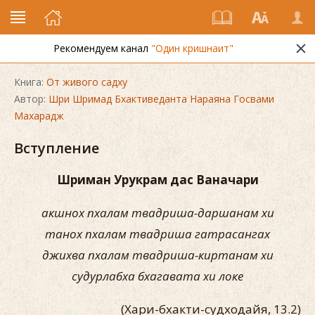
Рекомендуем канал
"Один кришнаит"
Книга:
От живого садху
Автор:
Шри Шримад Бхактиведанта Нараяна Госвами
Махарадж
Вступление
Шриман Урукрам дас Ваначари
акшнох пхалам твадриша-даршанам хи
танох пхалам твадриша гатрасангах
джихва пхалам твадриша-киртанам хи
судурлабха бхагавата хи локе
(Хари-бхакти-судходайя, 13.2)