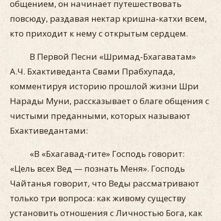
общением, он начинает путешествовать
повсюду, раздавая нектар кришна-катхи всем,
кто приходит к нему с открытым сердцем.
В Первой Песни «Шримад-Бхагаватам»
А.Ч. Бхактиведанта Свами Прабхупада,
комментируя историю прошлой жизни Шри
Нарады Муни, рассказывает о благе общения с
чистыми преданными, которых называют
Бхактиведантами:
«В «Бхагавад-гите» Господь говорит:
«Цель всех Вед — познать Меня». Господь
Чайтанья говорит, что Веды рассматривают
только три вопроса: как живому существу
установить отношения с Личностью Бога, как