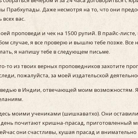
обраться вечером и за 24 часа договориться с юри
 Прабхупады. Да­же несмотря на то, что они предос
 всех вас.
ей пропове­ди и чек на 1500 рупий. В прайс-листе,
бом случае, я все проверю и вышлю тебе позже. Все
ылать, я напишу тебе в следующем письме.
то-то из твоих верных проповедников захотите проп
ле­ди, пожалуйста, за моей издательской деятельно
едью в Индии, отвечающей моим возможностям. Я в
­ланиям.
есь моими уче­никами (шишхаватхо). Они оставили 
ый день почитают кришна-прасад, приготовленный мн
о сейчас они счастливы, кушая прасад и вниматель­н