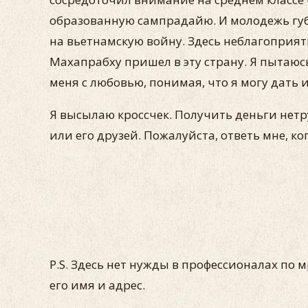
образованную сампрадайю. И молодежь губ
на вьетнамскую войну. Здесь не­благоприят
Махапрабху пришел в эту страну. Я пытаюсь
меня с лю­бовью, понимая, что я могу дать 
Я высылаю кроссчек. Получить деньги нетр
или его друзей. Пожалуйста, ответь мне, к
P.S. Здесь нет нужды в профессионалах по
его имя и адрес.