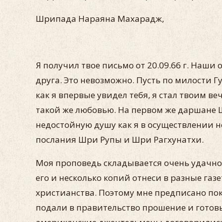
Шрипада Нараяна Махарадж,
Я получил твое письмо от 20.09.66 г. Наш
друга. Это невозможно. Пусть по милости Гу­
как я впервые увидел тебя, я стал твоим в
такой же любовью. На первом же даршане Ш
недо­стойную душу как я в осуществлении н
послания Шри Рупы и Шри Рагхунатхи.
Моя проповедь складывается очень удачно.
его и несколько копий отнеси в разные газ
христианства. Поэтому мне предписано поки
подали в правительство прошение и готовы 