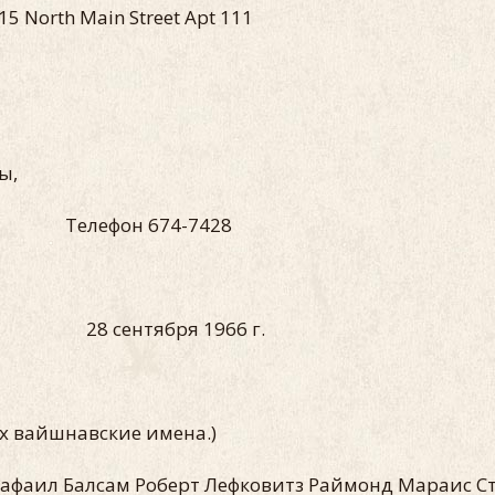
ain Street Apt 111
ы,
3 Телефон 674-7428
а 28 сентября 1966 г.
сех вайшнавские имена.)
 Рафаил Балсам Роберт Лефковитз Раймонд Мараис С