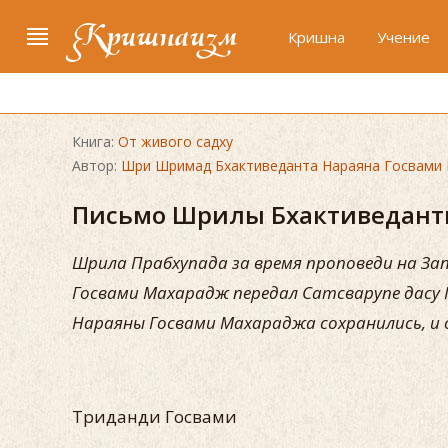
Кришнаизм
Кришна
Учение
Книга:
От живого садху
Автор:
Шри Шримад Бхактиведанта Нараяна Госвами
Письмо Шрилы Бхактиведант
Шрила Прабхупада за время проповеди на За
Госвами Махарадж передал Сатсварупе дасу Г
Нараяны Госвами Махараджа сохранились, и 
Триданди Госвами ч/о Го