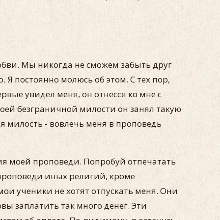
юбви. Мы никогда не смо­жем забыть друг
 Я посто­янно молюсь об этом. С тех пор,
вые увидел меня, он отнесся ко мне с
воей безграничной милости он занял такую
я милость - вовлечь меня в про­поведь
ия моей проповеди. По­пробуй отпечатать
к проповеди иных религий, кроме
мои ученики не хотят отпускать меня. Они
овы заплатить так много денег. Эти