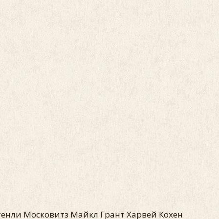
тенли Московитз Майкл Грант Харвей Кохен