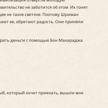
тельство не заботится об этом. Их гонят
­щее не такое светлое. Поэтому Шриман
имают ее, обретают радость. Они приняли
обрать деньги с помо­щью Бон Махараджа
ный, который хочет приехать, вышли мне