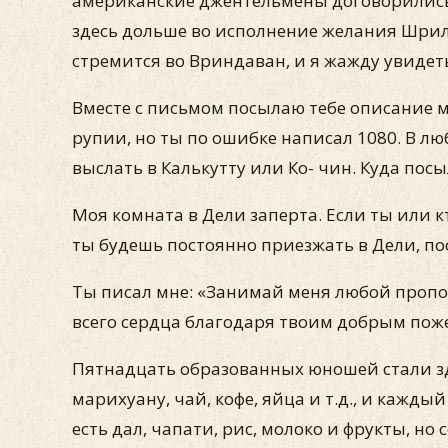
американские джентельмены договорились с
здесь дольше во исполнение желания Шрилы
стремится во Вриндаван, и я жажду увидеть
Вместе с письмом посылаю тебе описание мо
рупии, но ты по ошибке написал 1080. В лю
выслать в Калькутту или Ко- чин. Куда пос
Моя комната в Дели заперта. Если ты или к
ты будешь постоянно приезжать в Дели, пос
Ты писал мне: «Занимай меня любой пропов
всего сердца благодаря твоим добрым поже
Пятнадцать образованных юношей стали зд
марихуану, чай, кофе, яйца и т.д., и кажд
есть дал, чапати, рис, молоко и фрукты, н