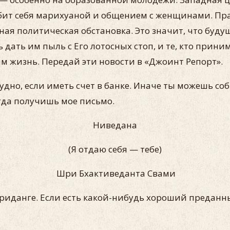
ит себя марихуаной и общением с женщинами. Прави
ная политическая обстановка. Это значит, что буду
 дать им пыль с Его лотосных стоп, и те, кто прин
им жизнь. Передай эти ново­сти в «Джоинт Репорт».
удно, если иметь счет в банке. Иначе ты можешь с
огда получишь мое письмо.
Ниведана
(Я отдаю себя — тебе)
Шри Бхактиведанта Свами
 мриданге. Ес­ли есть какой-нибудь хороший предан