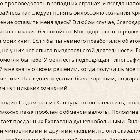
 проповедовать в западных стра­нах. Я всегда напом
райтесь как следу­ет понять философию сознания Кр
ение оставить меня здесь? В любом случае, благо
ваю никаких беспокойств. Мое здоровье в порядке.
моих книг. Если бы ты немного позаботился об этом, 
, но у них нет опы­та в издательской деятельности.
мо­гли бы тебе. У меня есть подходящая типография
й мне знать о своем решении, когда получишь мое п
 Америке. Последнее издание было хорошим, но дор
том нет никаких сомнений.
осподин Падам-пат из Канпура готов заплатить, скол
озможно из-за проблем с обменом валюты. Половина 
тает преданных Бхагавана душевнобольны­ми. Внач
ми чиновниками и другими людьми, но они оказали
 — особенно на образованной молодежи. Западная