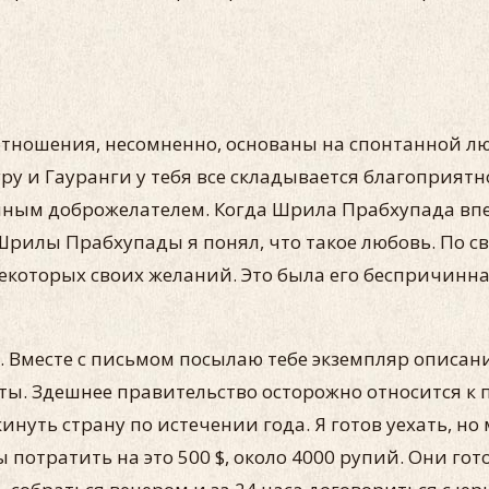
и отношения, несомненно, основаны на спонтанной л
ру и Гауранги у тебя все складывается благоприятно.
ечным доброжелателем. Когда Шрила Прабхупада впер
рилы Прабхупады я понял, что такое любовь. По с
екоторых своих жела­ний. Это была его беспричинна
 Вместе с пись­мом посылаю тебе экземпляр описан
е­ты. Здешнее правительство осторожно относится 
нуть страну по истечении года. Я готов уехать, но 
потратить на это 500 $, около 4000 рупий. Они гот