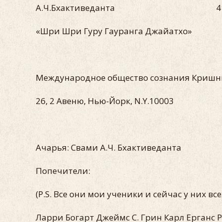
А.Ч.Бхактиведанта 415 North M
«Шри Шри Гуру Гауранга Джайатхо»
Международное общество сознания Кришн
26, 2 Авеню, Нью-Йорк, N.Y.1000
Ачарья: Свами А.Ч. Бхактиведант
Попечители:
(P.S. Все они мои ученики и сейчас у них в
Ларри Богарт Джеймс С. Грин Карл Ерганс