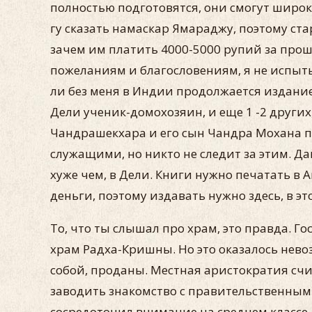
полностью под­готовятся, они смогут широко
гу сказать намаскар Ямараджу, поэтому ста
зачем им платить 4000-5000 рупий за прош
пожеланиям и благословениям, я не испыты
ли без меня в Индии продолжается издание 
Дели ученик-домохозяин, и еще 1 -2 других
Чандрашекхара и его сын Чандра Мохана по
служащими, но никто не следит за этим. Да
хуже чем, в Дели. Книги нужно печатать в
деньги, по­этому издавать нужно здесь, в э
То, что ты слышал про храм, это правда. Г
храм Радха-Кришны. Но это оказалось не­в
собой, проданы. Местная аристократия счи
заводить зна­комство с правительственны
сосредоточил внимание на среднем классе