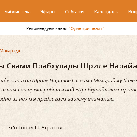
Библиотека
Эфиры
События
Календарь
Воп
Рекомендуем канал
"Один кришнаит"
 Махарадж
ы Свами Прабхупады Шриле Нарайа
паде написал Шриле Нараяне Госвами Махараджу более
освами на время работы над «Прабхупада-лиламритой»
одно из них мы предлагаем вашему вниманию.
пал П. Агравал