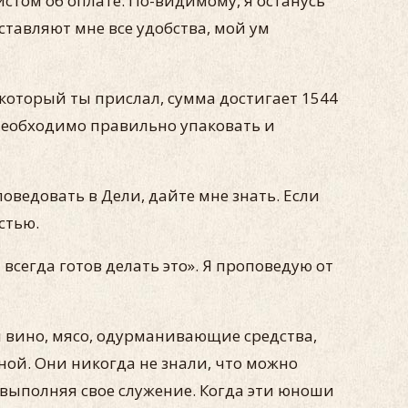
стом об оплате. По-видимому, я останусь
тавляют мне все удобства, мой ум
 который ты прислал, сумма достигает 1544
 необ­ходимо правильно упаковать и
оведовать в Дели, дайте мне знать. Если
стью.
сегда готов делать это». Я проповедую от
вино, мясо, одурманива­ющие средства,
ой. Они ни­когда не знали, что можно
о выполняя свое служение. Когда эти юноши