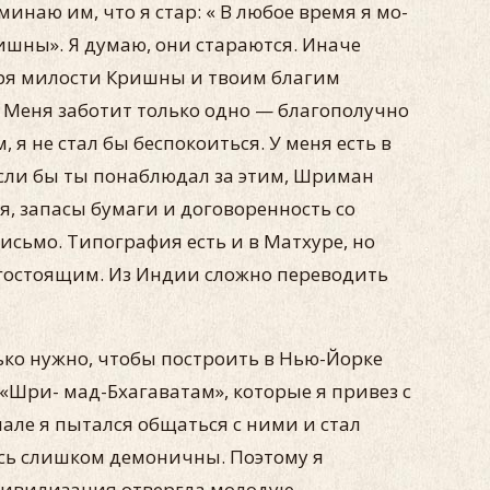
инаю им, что я стар: « В любое время я мо­
ишны». Я думаю, они ста­раются. Иначе
даря милости Кришны и твоим благим
 Меня заботит только одно — благополучно
я не стал бы беспокоиться. У меня есть в
 Если бы ты понаблюдал за этим, Шриман
, запасы бума­ги и договоренность со
исьмо. Типография есть и в Матхуре, но
огостоящим. Из Индии сложно переводить
ько нужно, чтобы пост­роить в Нью-Йорке
«Шри- мад-Бхагаватам», которые я привез с
але я пытался общаться с ними и стал
сь слишком демоничны. Поэтому я
 цивилизация отвергла молодую