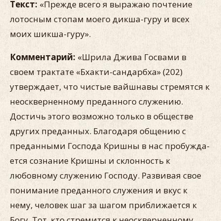
Текст:
«Прежде всего я выражаю почтение
лотосным сто­пам моего дикша-гуру и всех
моих шикша-гуру».
Комментарий:
«Шрила Джива Госвами в
своем трактате «Бхакти-сандарбха» (202)
утверждает, что чистые вайшнавы стремятся к
неоскверненному преданного служению.
Достичь этого возможно только в обществе
других преданных. Благода­ря общению с
преданными Господа Кришны в нас пробужда­
ется сознание Кришны и склонность к
любовному служению Господу. Развивая свое
понимание преданного служения и вкус к
нему, человек шаг за шагом приближается к
Богу. Тот, кто стремится к неоскверненному