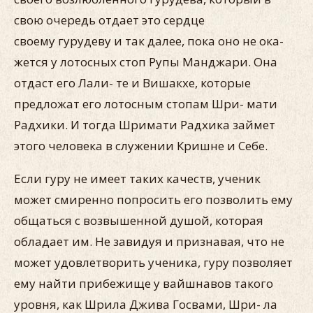
свою очередь отдает это сердце
своему гурудеву и так далее, пока оно не ока­
жется у лотосных стоп Рупы Манджари. Она
отдаст его Лали- те и Вишакхе, которые
предложат его лотосным стопам Шри- мати
Радхики. И тогда Шримати Радхика займет
этого челове­ка в служении Кришне и Себе.
Если гуру не имеет таких качеств, ученик
может смиренно попросить его позволить ему
общаться с возвышенной душой, которая
обладает им. Не завидуя и признавая, что не
может удовлетворить ученика, гуру позволяет
ему найти прибежище у вайшнавов такого
уровня, как Шрила Джива Госвами, Шри- ла