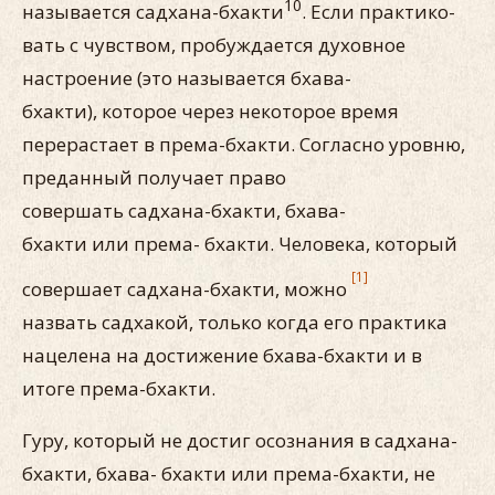
10
называется садхана-бхакти
. Если практико­
вать с чувством, пробуждается духовное
настроение (это назы­вается бхава-
бхакти), которое через некоторое время
перерас­тает в према-бхакти. Согласно уровню,
преданный получает право
совершать садхана-бхакти, бхава-
бхакти или према- бхакти. Человека, который
[1]
совершает садхана-бхакти, можно
назвать садхакой, только когда его практика
нацелена на дости­жение бхава-бхакти и в
итоге према-бхакти.
Гуру, который не достиг осознания в садхана-
бхакти, бхава- бхакти или према-бхакти, не