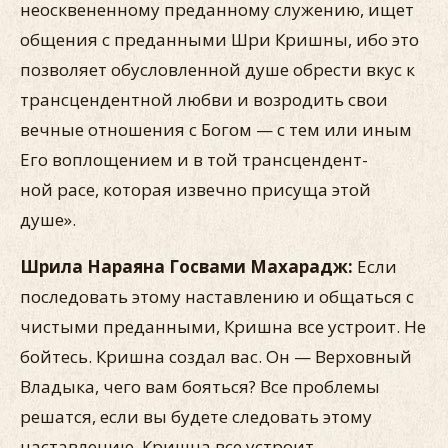
неосквененному предан­ному служению, ищет
общения с преданными Шри Кришны, ибо это
позволяет обусловленной душе обрести вкус к
транс­цендентной любви и возродить свои
вечные отношения с Бо­гом — с тем или иным
Его воплощением и в той трансцендент­
ной расе, которая извечно присуща этой
душе».
Шрила Нараяна Госвами Махарадж:
Если
последовать этому наставлению и общаться с
чистыми преданными, Кришна все устроит. Не
бойтесь. Кришна создал вас. Он — Верховный
Владыка, чего вам бояться? Все проблемы
решатся, если вы будете следовать этому
наставлению, Кришна все устроит.