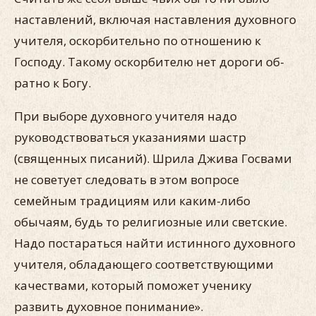
наставле­ний, включая наставления духовного
учителя, оскорбительно по отношению к
Господу. Такому оскорбителю нет дороги об­
ратно к Богу.
При выборе духовного учителя надо
руководствоваться ука­заниями шастр
(священных писаний). Шрила Джива Госвами
не советует следовать в этом вопросе
семейным традициям или каким-либо
обычаям, будь то религиозные или светские.
Надо постараться найти истинного духовного
учителя, облада­ющего соответствующими
качествами, который поможет уче­нику
развить духовное понимание».