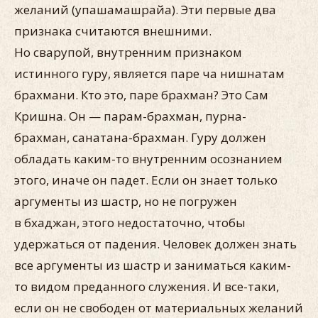
желаний (упашамашрайа). Эти первые два
признака считают­ся внешними.
Но сварупой, внутренним признаком
истинного гуру, является паре ча нишнатам
брахмани. Кто это, паре брахман? Это Сам
Кришна. Он — парам-брахман, пурна-
брахман, санатана-брахман. Гуру должен
обладать каким-то внутренним осознанием
этого, иначе он падет. Если он знает только
аргументы из шастр, но не погружен
в бхаджан, этого недостаточно, чтобы
удержаться от падения. Человек должен знать
все аргументы из шастр и заниматься каким-
то видом преданного служения. И все-таки,
если он не свободен от ма­териальных желаний