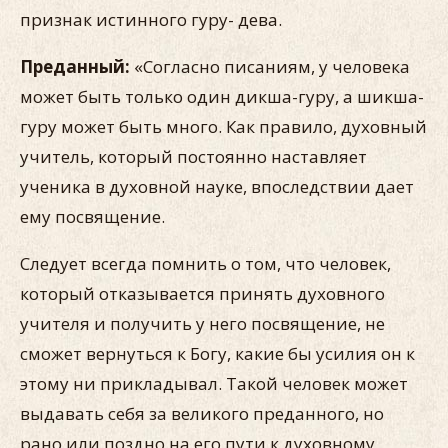
признак истинного гуру- дева.
Преданный:
«Согласно писаниям, у человека
может быть только один дикша-гуру, а шикша-
гуру может быть много. Как правило, духовный
учитель, который постоянно наставляет
ученика в духовной науке, впоследствии дает
ему посвящение.
Следует всегда помнить о том, что человек,
который отказы­вается принять духовного
учителя и получить у него посвяще­ние, не
сможет вернуться к Богу, какие бы усилия он к
этому ни прикладывал. Такой человек может
выдавать себя за вели­кого преданного, но
рано или поздно на его пути к духовному