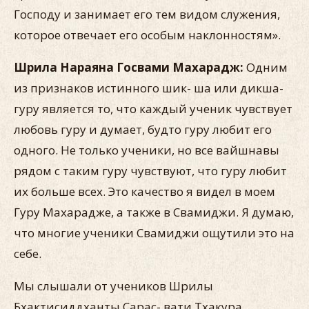
Господу и занимает его тем видом служения,
которое отве­чает его особым наклонностям».
Шрила Нараяна Госвами Махарадж:
Одним
из признаков истинного шик- ша или дикша-
гуру является то, что каждый ученик чувствует
любовь гуру и думает, будто гуру любит его
одного. Не только ученики, но все вайшнавы
рядом с таким гуру чувствуют, что гуру любит
их больше всех. Это качество я видел в моем
Гуру Махарадже, а также в Свамиджи. Я думаю,
что многие учени­ки Свамиджи ощутили это на
себе.
Мы слышали от учеников Шрилы
Бхактисиддханты Сарас- вати Тхакура