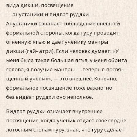
вида дикши, посвящения
— анустаники и видват руддхи.
Анустаники оз­начает соблюдение внешней
формальной стороны, когда гуру проводит
огненную ягью и дает ученику мантры
дикши (гай- атри). Если человек думает: «У
меня была такая большая ягъя, у меня обрита
голова, я получил мантры — теперь я посвя­
щенный ученик», — это внешнее. Конечно,
формальное посвя­щение тоже важно, но
без видват руддхи оно неполное.
Видват руддхи означает внутреннее
посвящение, когда уче­ник отдает свое сердце
лотосным стопам гуру, зная, что гуру сделает