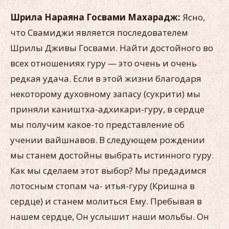
Шрила Нараяна Госвами Махарадж:
Ясно,
что Свамиджи является после­дователем
Шрилы Дживы Госвами. Найти достойного во
всех отношениях гуру — это очень и очень
редкая удача. Если в этой жизни благодаря
некоторому духовному запасу (сукрити) мы
приняли каништха-адхикари-гуру, в сердце
мы получим ка­кое-то представление об
учении вайшнавов. В следующем рождении
мы станем достойны выбрать истинного гуру.
Как мы сделаем этот выбор? Мы предадимся
лотосным стопам ча- итья-гуру (Кришна в
сердце) и станем молиться Ему. Пребы­вая в
нашем сердце, Он услышит наши мольбы. Он