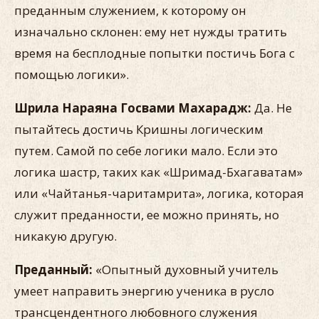
преданным служением, к которому он
изначально склонен: ему нет нужды тратить
время на бесплодные попыт­ки постичь Бога с
помощью логики».
Шрила Нараяна Госвами Махарадж:
Да. Не
пытайтесь достичь Кришны логическим
путем. Самой по себе логики мало. Если это
логи­ка шастр, таких как «Шримад-Бхагаватам»
или «Чайтанья-чаритамрита», логика, которая
служит преданности, ее можно принять, но
никакую другую.
Преданный:
«Опытный духовный учитель
умеет направить энергию ученика в русло
трансцендентного любовного служе­ния