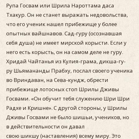
Рупа Госвам или Шрила Нароттама даса
Тхакур. Он не ста­нет выражать недовольства,
что его ученик нашел прибежище у более
опытных вайшнавов. Сад-гуру (осознавшая
себя душа) не имеет мирской корысти. Если у
него есть корысть, он на са­мом деле не гуру.
Хридай Чайтанья из Кулия-грама, дикша-гу-
ру Шьямананды Прабху, послал своего ученика
во Вриндаван, на Сева-кундж, обрести
прибежище лотосных стоп Шрилы Дживы
Госвами. «Он обучит тебя служению Шри Шри
Радхе и Кришне». С другой стороны, у Шрилы
Дживы Госвами не было шишьи, учеников, но
в действительности он давал
свою шикшу (наставления) всему миру. Это