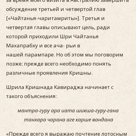
обсуждение третьей и четвертой глав
[«Чайтанья-чаритамриты»]. Третья и
четвертая главы описывают цель, ради
которой приходили Шри Чайтанья
Махапрабху и все ача- рьи в
нашей парампаре. Но об этом мы поговорим
позже; преж­де всего необходимо понять
различные проявления Кришны.
Шрила Кришнада Кавираджа начинает с
такого объяснения:
мантра-гуру ара иата шикша-гуру-гана
танхара чарана аге карше вандана
«Прежде всего я выражаю почтение лотосным