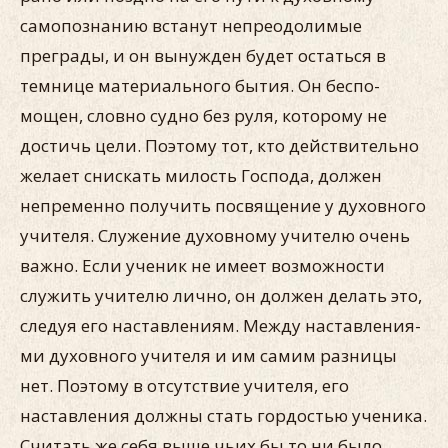
самопознанию встанут непреодолимые
преграды, и он вынуж­ден будет остаться в
темнице материального бытия. Он беспо­
мощен, словно судно без руля, которому не
достичь цели. По­этому тот, кто действительно
желает снискать милость Госпо­да, должен
непременно получить посвящение у духовного
учителя. Служение духовному учителю очень
важно. Если ученик не имеет возможности
служить учителю лично, он дол­жен делать это,
следуя его наставлениям. Между наставления­
ми духовного учителя и им самим разницы
нет. Поэтому в от­сутствие учителя, его
наставления должны стать гордостью ученика.
Считать же себя выше чьих бы то ни было