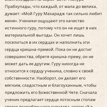
Прабхупады, что каждый, от мала до велика,
ду­мает: «Мой Гуру Махарадж так сильно любит
меня». Ученики ощущают это качество
истинного гуру, потому что он не ищет в них
материальной выгоды. Он хочет лишь
поселиться в их сердцах и наполнить эти
сердца кришна-премой. Пока он не достиг
совершенства, обретя кришна-прему, он не
может дать ее другим. Гуру никогда не
относится к сердцу ученика, слов­но к своей
собственности. Наоборот, он делает его
мягким, сладостным и благоуханным, чтобы
предложить его Божест­венной Чете. Сначала
ученик предлагает сердце лотосным сто­пам
своего возлюбленного гурудева, который в