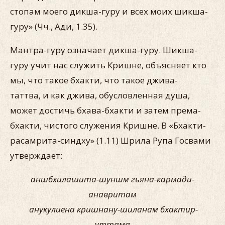
стопам мое­го дикша-гуру и всех моих шикша-
гуру» (Чч., Ади, 1.35).
Мантра-гуру означает дикша-гуру. Шикша-
гуру учит нас служить Кришне, объясняет кто
мы, что такое бхакти, что та­кое джива-
таттва, и как джива, обусловленная душа,
может достичь бхава-бхакти и затем према-
бхакти, чистого служе­ния Кришне. В «Бхакти-
расамрита-синдху» (1.11) Шрила Рупа Госвами
утверждает:
аншбхилашита-шуншм гьяна-кармади-
анавритам
анукулиена кришнану-шиланам бхактир-
уттама