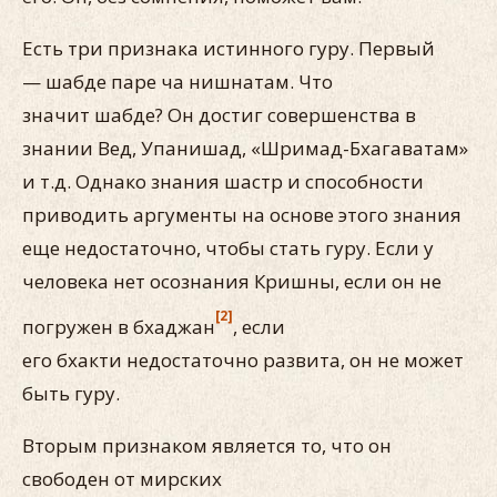
Есть три признака истинного гуру. Первый
— шабде паре ча нишнатам. Что
значит шабде? Он достиг совершенства в
знании Вед, Упанишад, «Шримад-Бхагаватам»
и т.д. Однако знания шастр и способности
приводить аргументы на основе этого знания
еще недостаточно, чтобы стать гуру. Если у
чело­века нет осознания Кришны, если он не
[2]
погружен в бхаджан
, если
его бхакти недостаточно развита, он не может
быть гуру.
Вторым признаком является то, что он
свободен от мирских