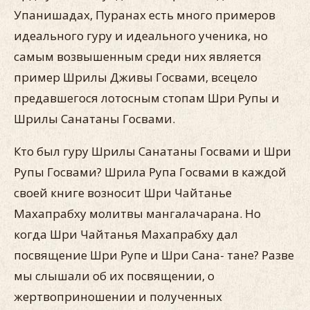
Упанишадах, Пуранах есть много приме­ров
идеального гуру и идеального ученика, но
самым возвы­шенным среди них является
пример Шрилы Дживы Госвами, всецело
предавшегося лотосным стопам Шри Рупы и
Шрилы Санатаны Госвами.
Кто был гуру Шрилы Санатаны Госвами и Шри
Рупы Госва­ми? Шрила Рупа Госвами в каждой
своей книге возносит Шри Чайтанье
Махапрабху молитвы мангалачарана. Но
когда Шри Чайтанья Махапрабху дал
посвящение Шри Рупе и Шри Сана- тане? Разве
мы слышали об их посвящении, о
жертвоприноше­нии и полученных