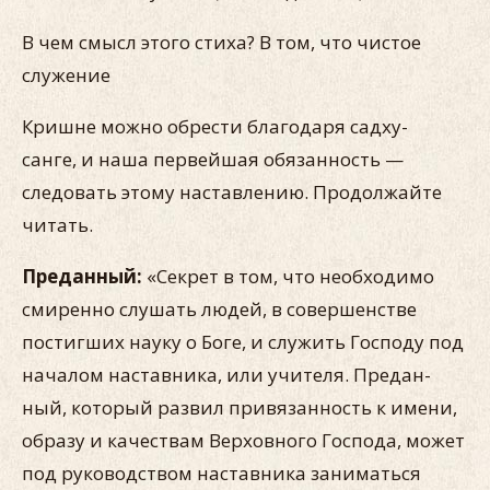
В чем смысл этого стиха? В том, что чистое
служение
Кришне можно обрести благодаря садху-
санге, и наша первей­шая обязанность —
следовать этому наставлению. Продолжай­те
читать.
Преданный:
«Секрет в том, что необходимо
смиренно слу­шать людей, в совершенстве
постигших науку о Боге, и слу­жить Господу под
началом наставника, или учителя. Предан­
ный, который развил привязанность к имени,
образу и качест­вам Верховного Господа, может
под руководством наставника заниматься