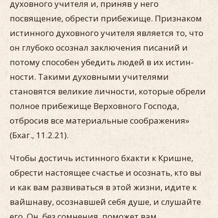
духовного учителя и, приняв у него
посвящение, обрести прибежище. Признаком
истинного духовного учителя является то, что
он глубоко осознал заклю­чения писаний и
потому способен убедить людей в их истин­
ности. Такими духовными учителями
становятся великие лич­ности, которые обрели
полное прибежище Верховного Госпо­да,
отбросив все материальные соображения»
(Бхаг., 11.2.21).
Чтобы достичь истинного бхакти к Кришне,
обрести насто­ящее счастье и осознать, кто вы
и как вам развиваться в этой жизни, идите к
вайшнаву, осознавшей себя душе, и слушайте
его. Он, без сомнения, поможет вам.