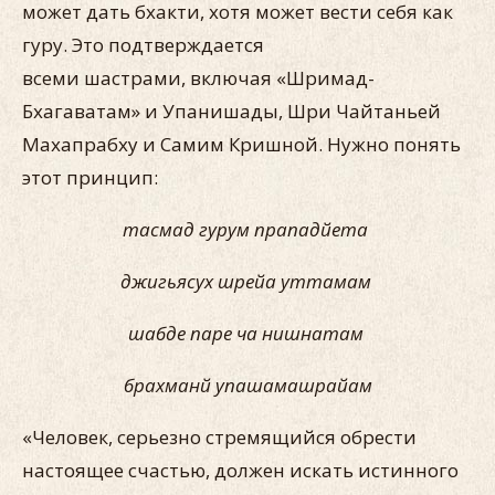
может дать бхакти, хотя может вести себя как
гуру. Это подтверждается
всеми шастрами, включая «Шримад-
Бхагаватам» и Упанишады, Шри Чайтаньей
Махапрабху и Самим Кришной. Нужно понять
этот принцип:
тасмад гурум прападйета
джигьясух шрейа уттамам
шабде паре ча нишнатам
брахманй упашамашрайам
«Человек, серьезно стремящийся обрести
настоящее счас­тью, должен искать истинного