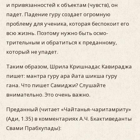
и привязанностей к объектам (чувств), он
падет. Падение гуру создает огромную
проблему для ученика, которая беспокоит его
всю жизнь. Поэтому нужно быть осмо­
трительным и обратиться к преданному,
который не упадет.
Таким образом, Шрила Кришнадас Кавираджа
пишет: ман­тра гуру ара йата шикша гуру
гана. Что пишет Самиджи? Слушайте
внимательно. Это очень важно.
Преданный (читает «Чайтанья-чаритамриту»
(Ади, 1.35) в комментариях А.Ч. Бхактиведанты
Свами Прабхупады):