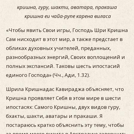
кришна, гуру, шакти, аватара, пракаша
кришна еи чайа-рупе карена виласа
«Чтобы явить Свои игры, Господь Шри Кришна
Сам нисхо­дит в этот мир, а также предстает в
обликах духовных учите­лей, преданных,
разнообразных энергий, Своих воплощений и
полных экспансий. Таковы шесть ипостасий
единого Господа» (Чч., Ади, 1.32).
Шрила Кришнадас Кавираджа объясняет, что
Кришна прояв­ляет Себя в этом мире в шести
ипостасях: Самого Кришны, двух видов гуру,
бхакты, шакти, аватары и пракаши. Я
постараюсь кратко объяснить эту тему, чтобы
за время моего визита в Авст­ралию завершить