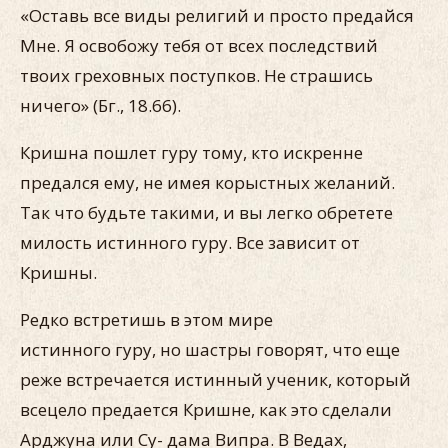
«Оставь все виды религий и просто предайся
Мне. Я осво­божу тебя от всех последствий
твоих греховных поступков. Не страшись
ничего» (Бг., 18.66).
Кришна пошлет гуру тому, кто искренне
предался ему, не имея корыстных желаний.
Так что будьте такими, и вы легко обретете
милость истинного гуру. Все зависит от
Кришны.
Редко встретишь в этом мире
истинного гуру, но шастры говорят, что еще
реже встречается истинный ученик, который
всецело предается Кришне, как это сделали
Арджуна или Су- дама Випра. В Ведах,