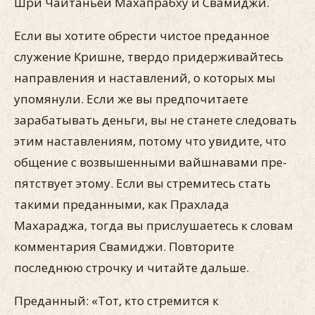
Шри Чайтаньей Махапрабху и Свамиджи.
Если вы хотите обрести чистое преданное
служение Криш­не, твердо придерживайтесь
направления и наставлений, о ко­торых мы
упомянули. Если же вы предпочитаете
зарабатывать деньги, вы не станете следовать
этим наставлениям, потому что увидите, что
общение с возвышенными вайшнавами пре­
пятствует этому. Если вы стремитесь стать
такими преданны­ми, как Прахлада
Махараджа, тогда вы прислушаетесь к сло­вам
комментария Свамиджи. Повторите
последнюю строчку и читайте дальше.
Преданный: «Тот, кто стремится к