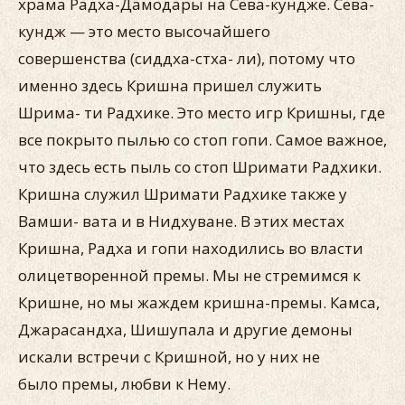
храма Радха-Дамодары на Сева-кундже. Сева-
кундж — это место высочайшего
совершенства (сиддха-стха- ли), потому что
именно здесь Кришна пришел служить
Шрима- ти Радхике. Это место игр Кришны, где
все покрыто пылью со стоп гопи. Самое важное,
что здесь есть пыль со стоп Шримати Радхики.
Кришна служил Шримати Радхике также у
Вамши- вата и в Нидхуване. В этих местах
Кришна, Радха и гопи нахо­дились во власти
олицетворенной премы. Мы не стремимся к
Кришне, но мы жаждем кришна-премы. Камса,
Джарасандха, Шишупала и другие демоны
искали встречи с Кришной, но у них не
было премы, любви к Нему.