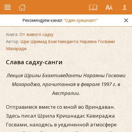
Рекомендуем канал
"Один кришнаит"
Книга:
От живого садху
Автор:
Шри Шримад Бхактиведанта Нараяна Госвами
Махарадж
Слава садху-санги
Лекция Шрилы Бхактиведанты Нараяны Госвами
Махара
джа, прочитанная в феврале 1997 г. в
Австралии.
Отправимся вместе со мной во Вриндаван.
Здесь писал Шрила Кришнадас Кавираджа
Госвами, находясь в уединенной атмосфере