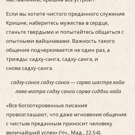
Если вы хотите чистого преданного служения
Кришне, на­беритесь мужества в сердце,
станьте твердыми и попытайтесь общаться с
опытными вайшнавами. Важность такого
общения подчеркивается не один раз, а
трижды: садху-санга, садху-санга, и
снова садху-санга.
садху-санга садху-санга — сарва шастре кайа
лава-матра садху санга сарва сиддхи хайа
«Все богооткровенные писания
провозглашают, что даже мгновение общения
с чистым преданным приносит человеку
величайший успех» (Чч., Мад., 22.54).