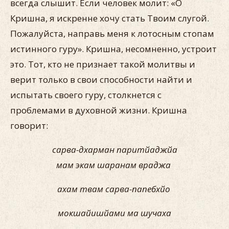
всегда слы­шит. Если человек молит: «О
Кришна, я искренне хочу стать Твоим слугой.
Пожалуйста, направь меня к лотосным стопам
истинного гуру». Кришна, несомненно, устроит
это. Тот, кто не признает такой молитвы и
верит только в свои способности найти и
испытать своего гуру, столкнется с
проблемами в ду­ховной жизни. Кришна
говорит:
сарва-дхарман паритйаджйа
мам экам шаранам враджа
ахам твам сарва-папебхйо
мокшайишйами ма шучаха