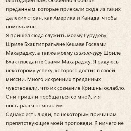
благодарен вам. Особенно я обязан
преданным, которые приехали сюда из таких
далеких стран, как Америка и Канада, чтобы
помочь мне.
Я пришел сюда служить моему Гурудеву,
Шриле Бхактипрагьяне Кешаве Госвами
Махараджу, а также моему
шикша-гуру
Шриле
Бхактиведанте Свами Махараджу. Я радуюсь
неко­торому успеху, которого достиг в своей
миссии. Много искрен­них преданных
чувствовали, что их сознание Кришны ослабло.
Они пришли пообщаться со мной, и я
постарался помочь им.
Однако есть люди, по некоторым причинам
препятствую­щие моей проповеди. Я ничего не