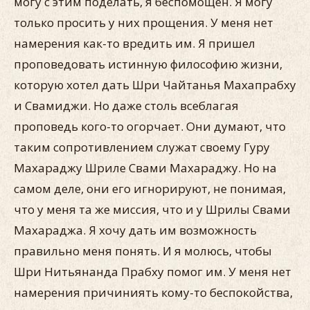
могу с этим поделать, я бес­помощен. Я могу
только просить у них прощения. У меня нет
намерения как-то вредить им. Я пришел
проповедовать истин­ную философию жизни,
которую хотел дать Шри Чайтанья Махапрабху
и Свамиджи. Но даже столь всеблагая
проповедь кого-то огорчает. Они думают, что
таким сопротивлением слу­жат своему Гуру
Махараджу Шриле Свами Махараджу. Но на
самом деле, они его игнорируют, не понимая,
что у меня та же миссия, что и у Шрилы Свами
Махараджа. Я хочу дать им воз­можность
правильно меня понять. И я молюсь, чтобы
Шри Нитьянанда Прабху помог им. У меня нет
намерения причиниять кому-то беспокойства,