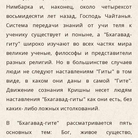
Нимбарка и, наконец, около четырехсот
восьмидесяти лет назад, Господь Чайтанья.
Система передачи знаний от учи теля к
ученику существует и поныне, а "Бхагавад-
гиту" широко изучают во всех частях мира
великие ученые, философы и представители
разных религий. Но в большинстве случаев
люди не следуют наставлениям "Гиты" в том
виде, в каком они даны в самой "Гите".
Движение сознания Кришны несет людям
наставления "Бхагавад-гиты" как они есть, без
каких- либо ложных истолкований.
В "Бхагавад-гите" рассматривается пять
основных тем: Бог, живое существо,