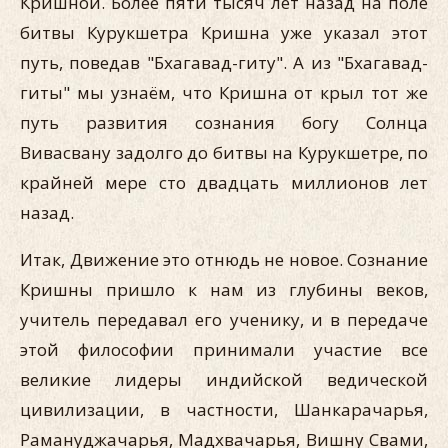
Кришной. Более пяти тысяч лет назад на поле
битвы Курукшетра Кришна уже указал этот
путь, поведав "Бхагавад-гиту". А из "Бхагавад-
гиты" мы узнаём, что Кришна от крыл тот же
путь развития сознания богу Солнца
Вивасвану задолго до битвы на Курукшетре, по
крайней мере сто двадцать миллионов лет
назад.
Итак, Движение это отнюдь не новое. Сознание
Кришны пришло к нам из глубины веков,
учитель передавал его ученику, и в передаче
этой философии принимали участие все
великие лидеры индийской ведической
цивилизации, в частности, Шанкарачарья,
Рамануджачарья, Мадхвачарья, Вишну Свами,