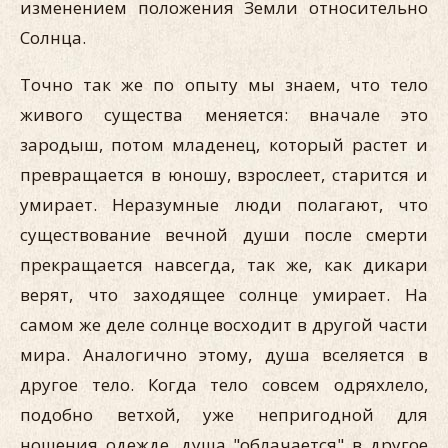
изменением положения Земли относительно
Солнца.
Точно так же по опыту мы знаем, что тело
живого существа меняется: вначале это
зародыш, потом младенец, который растет и
превращается в юношу, взрослеет, старится и
умирает. Неразумные люди полагают, что
существование вечной души после смерти
прекращается навсегда, так же, как дикари
верят, что заходящее солнце умирает. На
самом же деле солнце восходит в другой части
мира. Аналогично этому, душа вселяется в
другое тело. Когда тело совсем одряхлело,
подобно ветхой, уже непригодной для
ношения одежде, душа "облачается" в другое