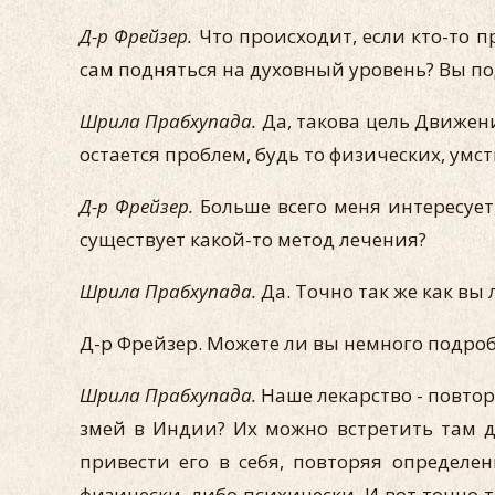
Д-р Фрейзер.
Что происходит, если кто-то п
сам подняться на духовный уровень? Вы по
Шрила Прабхупада.
Да, такова цель Движен
остается проблем, будь то физических, ум
Д-р Фрейзер.
Больше всего меня интересует
существует какой-то метод лечения?
Шрила Прабхупада.
Да. Точно так же как в
Д-р Фрейзер. Можете ли вы немного подроб
Шрила Прабхупада.
Наше лекарство - повтор
змей в Индии? Их можно встретить там до
привести его в себя, повторяя определе
физически, либо психически. И вот точно 