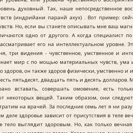
ровень духовный. Так, наше непосредственное во
ств (индрийани паранй ахух) . Вот пример: сей
ств. Но, если вы станете описывать мне ваш магни
личаются одно от другого. А когда специалист п
ассматривает его на интеллектуальном уровне. Эт
я, три видения - чувственное, умственное и инт
знает мир с по мощью материальных чувств, ума 
но здоров, он также здоров физически, умственно и 
же есть пятьдесят, двадцать пять и десять долларов
но вставать, совершать омовение, есть тольк
от некоторых вещей. Таким образом, они следую
ратим на врачей. За последние семь лет я ни разу
 деле здоровье зависит от присутствия в теле ве
е тело выглядит здоровым. Но, как только вечна