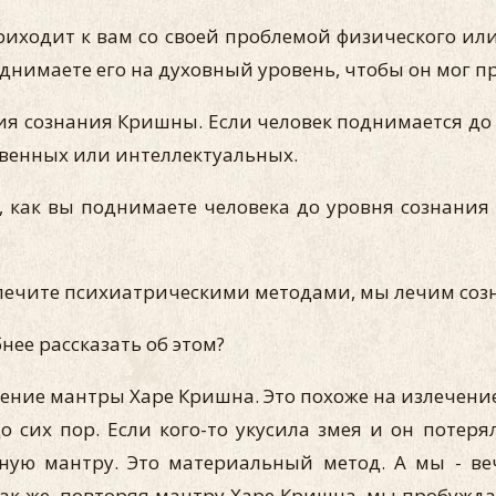
риходит к вам со своей проблемой физического или
днимаете его на духовный уровень, чтобы он мог п
ия сознания Кришны. Если человек поднимается до 
ственных или интеллектуальных.
, как вы поднимаете человека до уровня сознания 
ы лечите психиатрическими методами, мы лечим со
нее рассказать об этом?
ение мантры Харе Кришна. Это похоже на излечение
 сих пор. Если кого-то укусила змея и он потеря
нную мантру. Это материальный метод. А мы - в
так же, повторяя мантру Харе Кришна, мы пробуждае