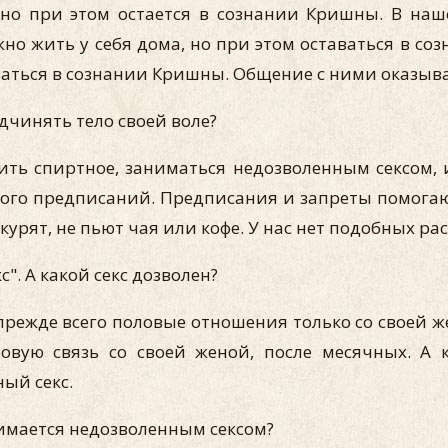
, но при этом остается в сознании Кришны. В на
но жить у себя дома, но при этом оставаться в со
аться в сознании Кришны. Общение с ними оказыва
дчинять тело своей воле?
пить спиртное, заниматься недозволенным сексом, 
много предписаний. Предписания и запреты помога
 курят, не пьют чая или кофе. У нас нет подобных ра
". А какой секс дозволен?
прежде всего половые отношения только со своей же
вую связь со своей женой, после месячных. А к
ый секс.
нимается недозволенным сексом?