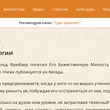
Библиотека
Эфиры
События
Календарь
Воп
Рекомендуем канал
"Один кришнаит"
а
огии
альд Фрейзер посетил Его Божественную Милость
 Ниже публикуется их беседа.
вы предпринимаете, когда у кого-то из ваших учени
у решить ее, побуждая его отстраниться от нее, по
лько на духов ном уровне, не затрагивая телесный
й уровень, или уровень чувственного восприятия