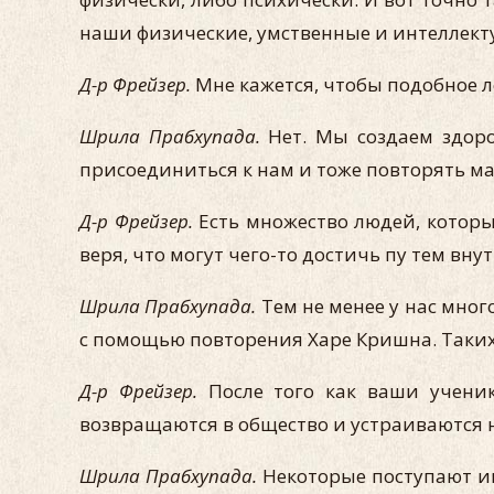
наши физические, умственные и интеллект
Д-р Фрейзер.
Мне кажется, чтобы подобное л
Шрила Прабхупада.
Нет. Мы создаем здоро
присоединиться к нам и тоже повторять ма
Д-р Фрейзер.
Есть множество людей, которые
веря, что могут чего-то достичь пу тем в
Шрила Прабхупада.
Тем не менее у нас мног
с помощью повторения Харе Кришна. Таких
Д-р Фрейзер.
После того как ваши ученик
возвращаются в общество и устраиваются 
Шрила Прабхупада.
Некоторые поступают име