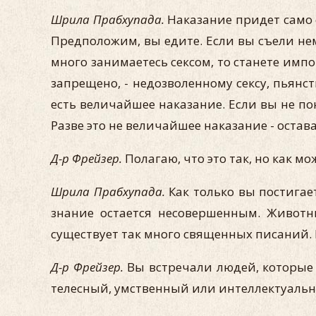
Шрила Прабхупада.
Наказание придет само с
Предположим, вы едите. Если вы съели не
много занимаетесь сексом, то станете импо
запрещено, - недозволенному сексу, пьянст
есть величайшее наказание. Если вы не по
Разве это не величайшее наказание - остав
Д-р Фрейзер.
Полагаю, что это так, но как 
Шрила Прабхупада.
Как только вы постигае
знание остается несовершенным. Животн
существует так много священных писаний. Н
Д-р Фрейзер.
Вы встречали людей, которые 
телесный, умственный или интеллектуаль