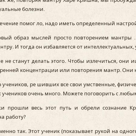
уальные болезни.
ечение помог ло, надо иметь определенный настро
вый образ мыслей просто повторением мантры .
нтру. И тогда он избавляется от интеллектуальных,
 не станут делать этого. Чтобы излечиться, они ищ
нутренней концентрации или повторения мантр. Они 
о учеников, ре шивших все свои умственные, физи
 учеников очень много. Можете поговорить с любым
и прошли весь этот путь и обрели сознание Кр
на работу?
нно так. Этот ученик (показывает рукой на одного