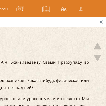
росы
 А.Ч. Бхактиведанту Свами Прабхупаду во
ков возникает какая-нибудь физическая или
дняться над ней?
 уровень или уровень ума и интеллекта. Мы
, затем выше - уровень ума, еще выше -