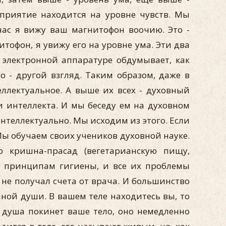
сприятие находится на уровне чувств. Мы
час я вижу ваш магнитофон воочию. Это -
тофон, я увижу его на уровне ума. Эти два
о электронной аппаратуре обдумывает, как
о - другой взгляд. Таким образом, даже в
еллектуальное. А выше их всех - духовный
и интеллекта. И мы беседу ем на духовном
интеллектуально. Мы исходим из этого. Если
. Мы обучаем своих учеников духовной науке.
о кришна-прасад (вегетарианскую пищу,
т принципам гигиены, и все их проблемы
 не получал счета от врача. И большинство
чной души. В вашем теле находитесь вы, то
я душа покинет ваше тело, оно немедленно