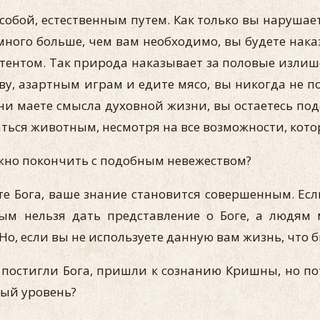
обой, естественным путем. Как только вы нарушает
много больше, чем вам необходимо, вы будете нака
тентом. Так природа наказывает за половые излише
ву, азартным играм и едите мясо, вы никогда не по
ни маете смысла духовной жизни, вы остаетесь по
аться животным, несмотря на все возможности, кото
можно покончить с подобным невежеством?
те Бога, ваше знание становится совершенным. Есл
ым нельзя дать представление о Боге, а людям 
о, если вы не используете данную вам жизнь, что б
постигли Бога, пришли к сознанию Кришны, но по
ный уровень?