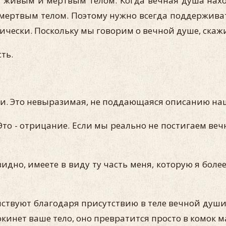
у живым и мертвым телом. Когда вечная душа наход
 мертвым телом. Поэтому нужно всегда поддерживат
чески. Поскольку мы говорим о вечной душе, скажите
ть.
и. Это невыразимая, не поддающаяся описанию наш
 Это - отрицание. Если мы реально не постигаем веч
видно, имеете в виду ту часть меня, которую я бол
твуют благодаря присутствию в теле вечной души.
окинет ваше тело, оно превратится просто в комок 