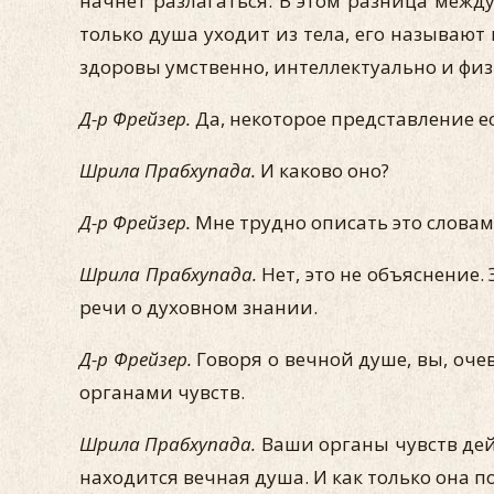
начнет разлагаться. В этом разница межд
только душа уходит из тела, его называют
здоровы умственно, интеллектуально и физи
Д-р Фрейзер.
Да, некоторое представление ес
Шрила Прабхупада.
И каково оно?
Д-р Фрейзер.
Мне трудно описать это словам
Шрила Прабхупада.
Нет, это не объяснение.
речи о духовном знании.
Д-р Фрейзер.
Говоря о вечной душе, вы, оче
органами чувств.
Шрила Прабхупада.
Ваши органы чувств дейс
находится вечная душа. И как только она п