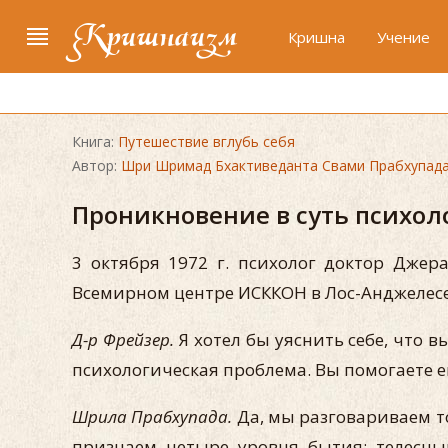
Кришнаизм
Кришна
Учение
Книга:
Путешествие вглубь себя
Автор:
Шри Шримад Бхактиведанта Свами Прабхупад
Проникновение в суть психол
3 октября 1972 г. психолог доктор Джер
Всемирном центре ИСККОН в Лос-Анджелесе.
Д-р Фрейзер.
Я хотел бы уяснить себе, что 
психологическая проблема. Вы помогаете ем
Шрила Прабхупада.
Да, мы разговариваем то
признаем четыре уровня бытия: телесны