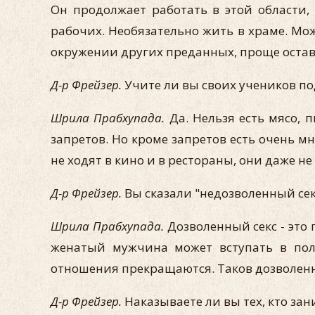
Он продолжает работать в этой области
рабочих. Необязательно жить в храме. Мож
окружении других преданных, проще остав
Д-р Фрейзер.
Учите ли вы своих учеников по
Шрила Прабхупада.
Да. Нельзя есть мясо, 
запретов. Но кроме запретов есть очень 
не ходят в кино и в рестораны, они даже не
Д-р Фрейзер.
Вы сказали "недозволенный секс
Шрила Прабхупада.
Дозволенный секс - это 
женатый мужчина может вступать в поло
отношения прекращаются. Таков дозволенн
Д-р Фрейзер.
Наказываете ли вы тех, кто за