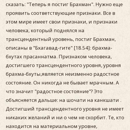
сказать: "Теперь я постиг Брахман". Нужно еще
проявить соответствующие признаки. Все в
этом мире имеет свои признаки, и признаки
человека, который поднялся на
трансцендентный уровень, постиг Брахман,
описаны в "Бхагавад-гите" [18.54]: брахма-
бхутах прасаннатма. Признаком человека,
достигшего трансцендентного уровня, уровня
брахма-бхуты,является неизменно радостное
состояние. Он никогда не бывает мрачным. А
что значит "радостное состояние"? Это
объясняется дальше: на шочати на канкшати .
Достигший трансцендентного уровня не имеет
никаких желаний и ни о чем не скорбит. Те, кто
находится на материальном уровне,