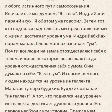
любого истинного пути самоосознания.
Вначале все мы думаем: "Я - тело". Индрийани
паранй ахух . Я об этом уже говорил. Затем тот,
кто поднялся над телесными представлениями
о жизни, достигает уровня ума. Индрийебхйах
парам манах . Слово маннах означает "ум".
Почти все люди на земле отождествляют себя с
телом, и лишь некоторые возвышаются до
уровня отождествления себя с умом. Они
думают о себе: "Я есть ум". И совсем немного
людей находится на уровне интеллекта.
Манасас ту пара буддхих. Буддхих означает
"интеллект". А тот, кто поднялся над уровнем
интеллекта, достигает духовного уровня. Это
первое необходимое условие. Прежде чем