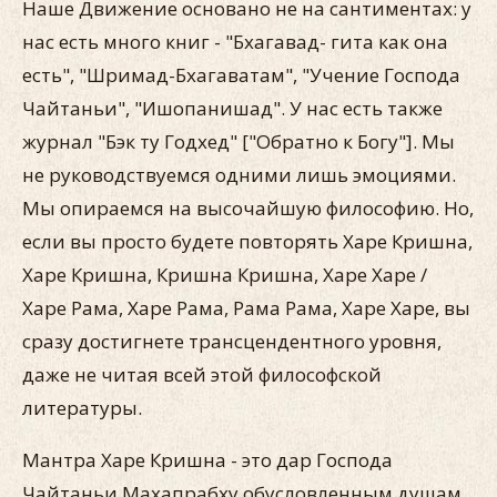
Наше Движение основано не на сантиментах: у
нас есть много книг - "Бхагавад- гита как она
есть", "Шримад-Бхагаватам", "Учение Господа
Чайтаньи", "Ишопанишад". У нас есть также
журнал "Бэк ту Годхед" ["Обратно к Богу"]. Мы
не руководствуемся одними лишь эмоциями.
Мы опираемся на высочайшую философию. Но,
если вы просто будете повторять Харе Кришна,
Харе Кришна, Кришна Кришна, Харе Харе /
Харе Рама, Харе Рама, Рама Рама, Харе Харе, вы
сразу достигнете трансцендентного уровня,
даже не читая всей этой философской
литературы.
Мантра Харе Кришна - это дар Господа
Чайтаньи Махапрабху обусловленным душам