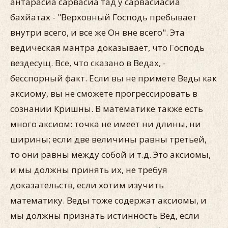
антарасйа сарвасйа тад у сарвасйасйа
бахйатах - "Верховный Господь пребывает
внутри всего, и все же Он вне всего". Эта
ведическая мантра доказывает, что Господь
вездесущ. Все, что сказано в Ведах, -
бесспорный факт. Если вы не примете Веды как
аксиому, вы не сможете прогрессировать в
сознании Кришны. В математике также есть
много аксиом: точка не имеет ни длины, ни
ширины; если две величины равны третьей,
то они равны между собой и т.д. Это аксиомы,
и мы должны принять их, не требуя
доказательств, если хотим изучить
математику. Веды тоже содержат аксиомы, и
мы должны признать истинность Вед, если