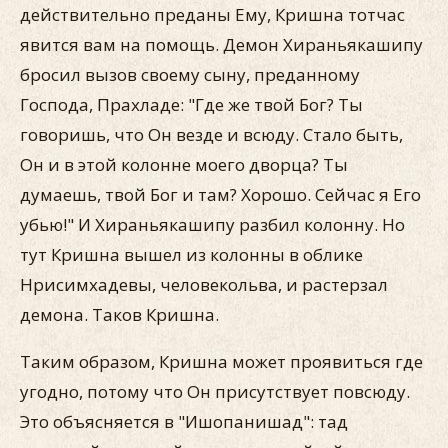
действительно преданы Ему, Кришна тотчас
явится вам на помощь. Демон Хираньякашипу
бросил вызов своему сыну, преданному
Господа, Прахладе: "Где же твой Бог? Ты
говоришь, что Он везде и всюду. Стало быть,
Он и в этой колонне моего дворца? Ты
думаешь, твой Бог и там? Хорошо. Сейчас я Его
убью!" И Хираньякашипу разбил колонну. Но
тут Кришна вышел из колонны в облике
Нрисимхадевы, человекольва, и растерзал
демона. Таков Кришна.
Таким образом, Кришна может проявиться где
угодно, потому что Он присутствует повсюду.
Это объясняется в "Ишопанишад": тад