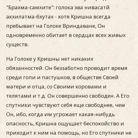
"Брахма-самхите": голока эва нивасатй
акхилатма-бхутах - хотя Кришна всегда
пребывает на Голоке Вриндаване, Он
одновременно обитает в сердцах всех живых
существ.
На Голоке у Кришны нет никаких
обязанностей. Он беззаботно проводит время
среди гопи и пастушков, в обществе Своей
матери и отца, со Своими коровами и
телятами и т.д. Он совершенно свободен. А Его
спутники чувствуют себя еще свободнее, чем
Он, ибо, когда им угрожает какая-нибудь
опасность, Кришна ощущает беспокойство и
приходит к ним на помощь, но Его спутники не