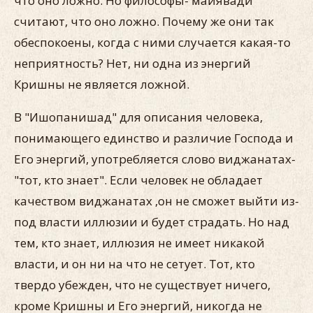
что оно ложно. Но философы- майявади
считают, что оно ложно. Почему же они так
обеспокоены, когда с ними случается какая-то
неприятность? Нет, ни одна из энергий
Кришны не является ложной.
В "Ишопанишад" для описания человека,
понимающего единство и различие Господа и
Его энергий, употребляется слово виджанатах-
"тот, кто знает". Если человек не обладает
качеством виджанатах ,он не сможет выйти из-
под власти иллюзии и будет страдать. Но над
тем, кто знает, иллюзия не имеет никакой
власти, и он ни на что не сетует. Тот, кто
твердо убежден, что не существует ничего,
кроме Кришны и Его энергий, никогда не