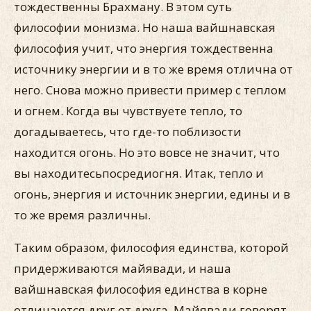
тождественны Брахману. В этом суть
философии монизма. Но наша вайшнавская
философия учит, что энергия тождественна
источнику энергии и в то же время отлична от
него. Снова можно привести пример с теплом
и огнем. Когда вы чувствуете тепло, то
догадываетесь, что где-то поблизости
находится огонь. Но это вовсе не значит, что
вы находитесьпосредиогня. Итак, тепло и
огонь, энергия и источник энергии, едины и в
то же время различны.
Таким образом, философия единства, которой
придерживаются майявади, и наша
вайшнавская философия единства в корне
отличаются друг от друга. Майявади говорят,