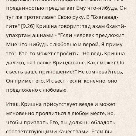
преданностью предлагает Ему что-нибудь, Он
тут же протягивает Свою руку. В "Бхагавад-
гите" [9.26] Кришна говорит: тад ахам бхактй-
упахртам ашнами - "Если человек предложит
Мне что-нибудь с любовью и верой, Я приму
это". Кто-то может спросить: "Но ведь Кришна
далеко, на Голоке Вриндаване. Как сможет Он
съесть ваше приношение?" Не сомневайтесь,
Он примет его. И съест - если, конечно, оно
предложено с любовью.
Итак, Кришна присутствует везде и может
мгновенно проявиться в любом месте, но,
чтобы призвать Его, вы должны обладать
соответствующими качествами. Если вы