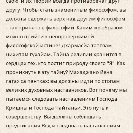
свою, и их теории всегда противоречат друг
другу. Чтобы стать знаменитым философом, вы
должны одержать верх над другим философом
- так принято в философии. Каким же образом
можно прийти к неопровержимой
философской истине? Дхармасйа таттвам
нихитам гухайам. Тайна религии хранится в
сердцах тех, кто постиг природу своего "Я". Как
проникнуть в эту тайну? Махаджано йена
гатах са пантхах: вы должны идти по стопам
великих духовных наставников. Вот почему мы
пытаемся следовать наставлениям Господа
Кришны и Господа Чайтаньи. Это путь к
совершенству. Вы должны соблюдать
предписания Вед и следовать наставлениям