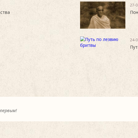
27-0
ества
Пон
24-0
Пут
 первым!