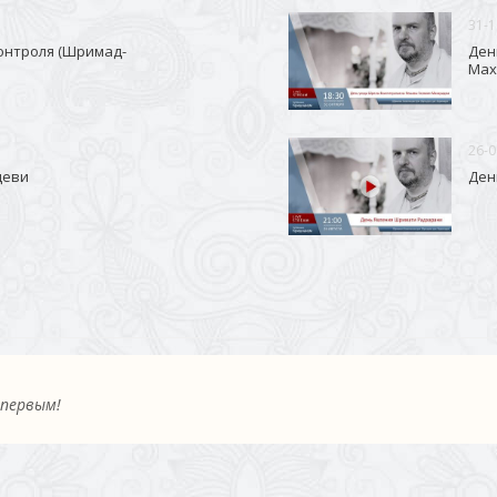
31-1
онтроля (Шримад-
Ден
Мах
26-0
деви
Ден
 первым!