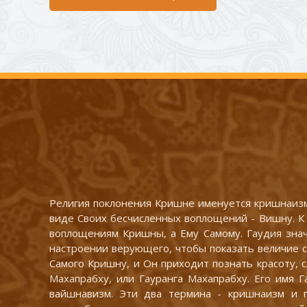
Религия поклонения Кришне именуется кришнаизм
виде Своих бесчисленных воплощений - Вишну. К 
воплощениям Кришны, а Ему Самому. Гаудия знач
настроении верующего, чтобы показать величие сл
Самого Кришну, и Он приходит познать красоту, 
Махапрабху, или Гауранга Махапрабху. Его имя Г
вайшнавизм. Эти два термина - кришнаизм и 