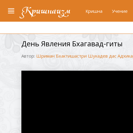
Кришнаизм
Кришна
Учение
День Явления Бхагавад-гиты
Автор:
Шриман Бхактишастри Шукадев дас Адхика