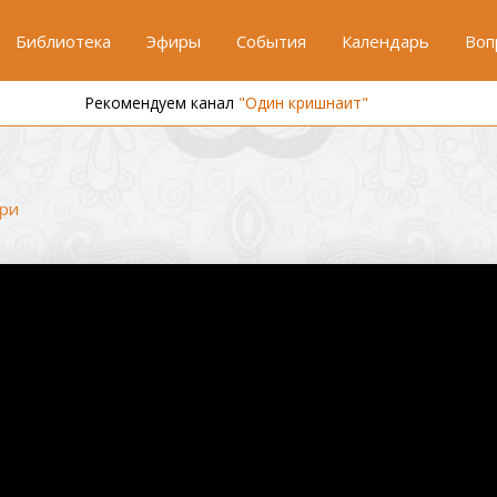
Библиотека
Эфиры
События
Календарь
Воп
Рекомендуем канал
"Один кришнаит"
ри