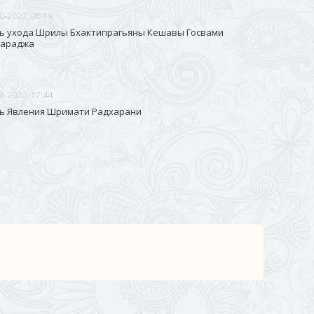
0-2020, 06:19
ь ухода Шрилы Бхактипрагьяны Кешавы Госвами
араджа
8-2020, 17:44
ь Явления Шримати Радхарани