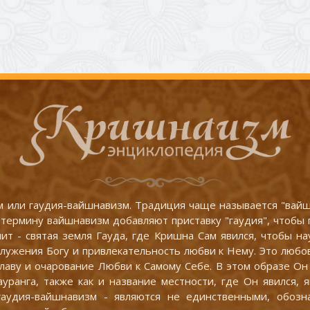
 или гаудия-вайшнавизм. Традиция чаще называется "вайшн
термину вайшнавизм добавляют приставку "гаудия", чтобы 
ит - святая земля Гауда, где Кришна Сам явился, чтобы н
ужения Богу и привлекательность любви к Нему. Это любовь
славу и очарование Любви к Самому Себе. В этом образе О
ауранга, также как и название местности, где Он явился
гаудия-вайшнавизм - являются не единственными, обоз