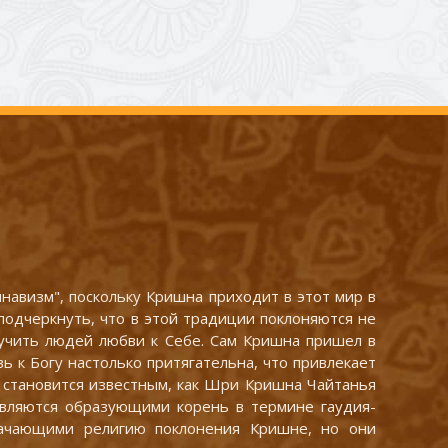
авизм", поскольку Кришна приходит в этот мир в
подчеркнуть, что в этой традиции поклоняются не
аучить людей любви к Себе. Сам Кришна пришел в
 к Богу настолько притягательна, что привлекает
н становится известным, как Шри Кришна Чайтанья
, являются образующими корень в термине гаудия-
начающими религию поклонения Кришне, но они