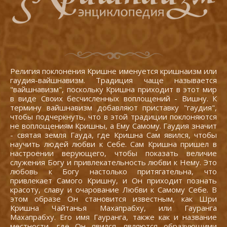
Религия поклонения Кришне именуется кришнаизм или
гаудия-вайшнавизм. Традиция чаще называется
"вайшнавизм", поскольку Кришна приходит в этот мир
в виде Своих бесчисленных воплощений - Вишну. К
термину вайшнавизм добавляют приставку "гаудия",
чтобы подчеркнуть, что в этой традиции поклоняются
не воплощениям Кришны, а Ему Самому. Гаудия значит
- святая земля Гауда, где Кришна Сам явился, чтобы
научить людей любви к Себе. Сам Кришна пришел в
настроении верующего, чтобы показать величие
служения Богу и привлекательность любви к Нему. Это
любовь к Богу настолько притягательна, что
привлекает Самого Кришну, и Он приходит познать
красоту, славу и очарование Любви к Самому Себе. В
этом образе Он становится известным, как Шри
Кришна Чайтанья Махапрабху, или Гауранга
Махапрабху. Его имя Гауранга, также как и название
местности, где Он явился, являются образующими