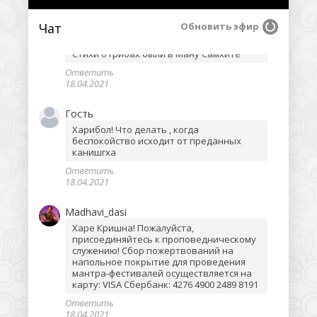
18.04.2021
Чат
Обновить эфир
Vrindavani_dasi
Стихи о грибах были в Ману Самхите
Ответить
18.04.2021
Гость
Харибол! Что делать , когда 
беспокойство исходит от преданных 
канишгха
Ответить
18.04.2021
Madhavi_dasi
Харе Кришна! Пожалуйста, 
присоединяйтесь к проповедническому 
служению! Сбор пожертвований на 
напольное покрытие для проведения 
мантра-фестивалей осуществляется на 
карту: VISA Сбербанк: 4276 4900 2489 8191
Ответить
18.04.2021