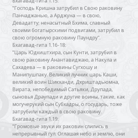
Бхагавад-гита 1.15:
"Господь Кришна затрубил в Свою раковину
Панчаджанью, а Арджуна — в свою,
Девадатту; ненасытный Бхима, славный
своими богатырскими подвигами, затрубил в
свою огромную раковину Паундру".
Бхагавад-гита 1.16-18:
"Царь Юдхиштхира, сын Кунти, затрубил в
свою раковину Анантавиджаю, а Накула и
Сахадева — в раковины Сугхошу и
Манипушпаку. Великий лучник царь Каши,
великий воин Шикханди, Дхриштадьюмна,
Вирата, непобедимый Сатьяки, Друпада,
сыновья Драупади и другие воины, такие, как
могучерукий сын Субхадры, о государь, тоже
затрубили каждый в свою раковину.
Бхагавад-гита 1.19:
"Громовые звуки их раковин слились в
непрерывный гул. Оглашая небо и землю, они