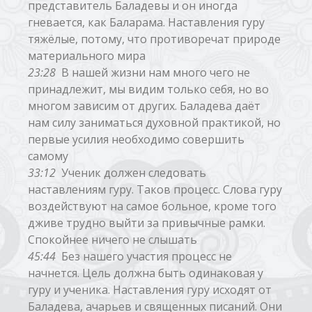
представитель Баладевы и он иногда
гневается, как Баларама. Наставления гуру
тяжёлые, потому, что противоречат природе
материального мира
23:28
В нашей жизни нам много чего не
принадлежит, мы видим только себя, но во
многом зависим от других. Баладева даёт
нам силу заниматься духовной практикой, но
первые усилия необходимо совершить
самому
33:12
Ученик должен следовать
наставлениям гуру. Таков процесс. Слова гуру
воздействуют на самое больное, кроме того
дживе трудно выйти за привычные рамки.
Спокойнее ничего не слышать
45:44
Без нашего участия процесс не
начнется. Цель должна быть одинаковая у
гуру и ученика. Наставления гуру исходят от
Баладева, ачарьев и священных писаний. Они