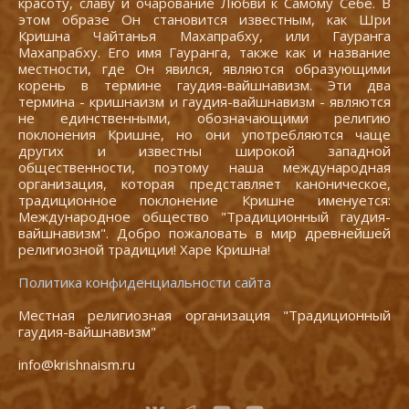
красоту, славу и очарование Любви к Самому Себе. В
этом образе Он становится известным, как Шри
Кришна Чайтанья Махапрабху, или Гауранга
Махапрабху. Его имя Гауранга, также как и название
местности, где Он явился, являются образующими
корень в термине гаудия-вайшнавизм. Эти два
термина - кришнаизм и гаудия-вайшнавизм - являются
не единственными, обозначающими религию
поклонения Кришне, но они употребляются чаще
других и известны широкой западной
общественности, поэтому наша международная
организация, которая представляет каноническое,
традиционное поклонение Кришне именуется:
Международное общество "Традиционный гаудия-
вайшнавизм". Добро пожаловать в мир древнейшей
религиозной традиции! Харе Кришна!
Политика конфиденциальности сайта
Местная религиозная организация "Традиционный
гаудия-вайшнавизм"
info@krishnaism.ru