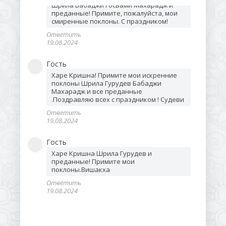
Шрила Бабаджи Госвами Махарадж и 
преданные! Примите, пожалуйста, мои 
смиренные поклоны. С праздником!
Ответить
19.08.2024
Гость
Харе Кришна! Примите мои искренние 
поклоны Шрила Гурудев Бабаджи 
Махарадж и все преданные 
.Поздравляю всех с праздником ! Судеви 
Ответить
19.08.2024
Гость
Харе Кришна Шрила Гурудев и 
преданные! Примите мои 
поклоны.Вишакха
Ответить
19.08.2024