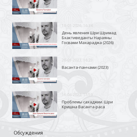
18-01-2026, 16:34
День явления Шри Шримад
Бхактиведанты Нараяны
Госвами Махараджа (2026)
26-01-2023, 16:23
Васанта-панчами (2023)
16-04-2022, 17:59
Проблемы сахаджии. Шри
Кришна Васанта-раса
Обсуждения