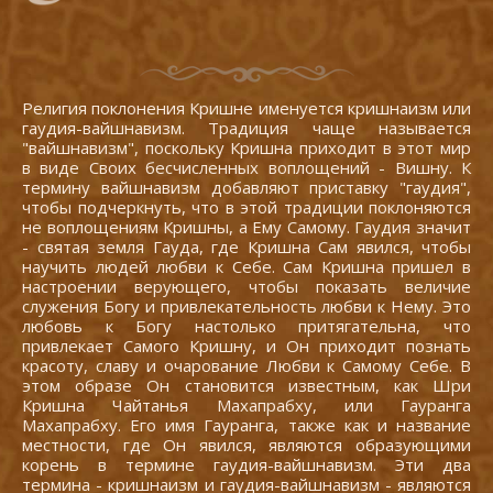
Религия поклонения Кришне именуется кришнаизм или
гаудия-вайшнавизм. Традиция чаще называется
"вайшнавизм", поскольку Кришна приходит в этот мир
в виде Своих бесчисленных воплощений - Вишну. К
термину вайшнавизм добавляют приставку "гаудия",
чтобы подчеркнуть, что в этой традиции поклоняются
не воплощениям Кришны, а Ему Самому. Гаудия значит
- святая земля Гауда, где Кришна Сам явился, чтобы
научить людей любви к Себе. Сам Кришна пришел в
настроении верующего, чтобы показать величие
служения Богу и привлекательность любви к Нему. Это
любовь к Богу настолько притягательна, что
привлекает Самого Кришну, и Он приходит познать
красоту, славу и очарование Любви к Самому Себе. В
этом образе Он становится известным, как Шри
Кришна Чайтанья Махапрабху, или Гауранга
Махапрабху. Его имя Гауранга, также как и название
местности, где Он явился, являются образующими
корень в термине гаудия-вайшнавизм. Эти два
термина - кришнаизм и гаудия-вайшнавизм - являются