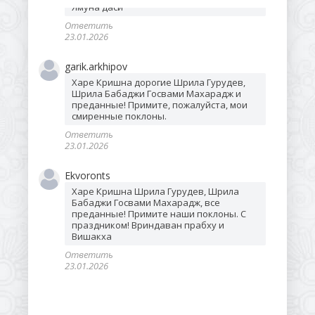
Ямуна даси
Ответить
23.01.2026
garik.arkhipov
Харе Кришна дорогие Шрила Гурудев, 
Шрила Бабаджи Госвами Махарадж и 
преданные! Примите, пожалуйста, мои 
смиренные поклоны.
Ответить
23.01.2026
Ekvoronts
Харе Кришна Шрила Гурудев, Шрила 
Бабаджи Госвами Махарадж, все 
преданные! Примите наши поклоны. С 
праздником! Вриндаван прабху и 
Вишакха 
Ответить
23.01.2026