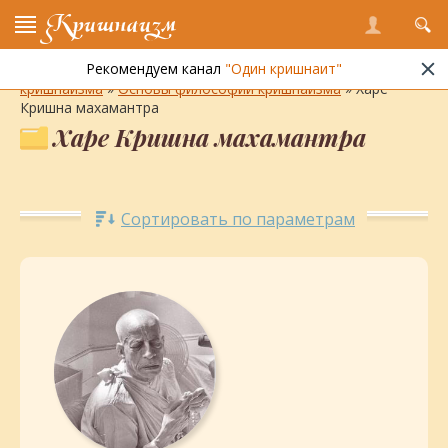
Кришнаизм
Рекомендуем канал
"Один кришнаит"
Энциклопедия кришнаизма
»
Философия и практика
кришнаизма
»
Основы философии кришнаизма
» Харе
Кришна махамантра
Харе Кришна махамантра
Сортировать по параметрам