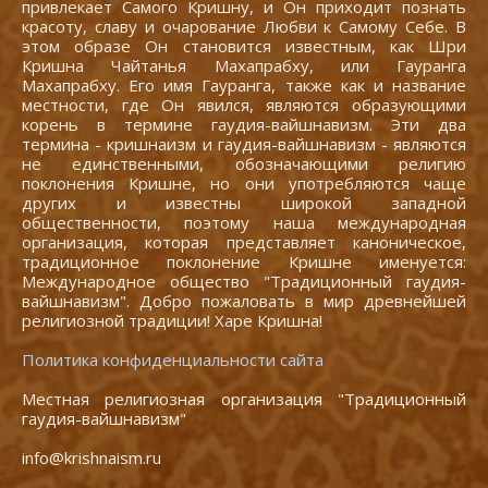
привлекает Самого Кришну, и Он приходит познать
красоту, славу и очарование Любви к Самому Себе. В
этом образе Он становится известным, как Шри
Кришна Чайтанья Махапрабху, или Гауранга
Махапрабху. Его имя Гауранга, также как и название
местности, где Он явился, являются образующими
корень в термине гаудия-вайшнавизм. Эти два
термина - кришнаизм и гаудия-вайшнавизм - являются
не единственными, обозначающими религию
поклонения Кришне, но они употребляются чаще
других и известны широкой западной
общественности, поэтому наша международная
организация, которая представляет каноническое,
традиционное поклонение Кришне именуется:
Международное общество "Традиционный гаудия-
вайшнавизм". Добро пожаловать в мир древнейшей
религиозной традиции! Харе Кришна!
Политика конфиденциальности сайта
Местная религиозная организация "Традиционный
гаудия-вайшнавизм"
info@krishnaism.ru