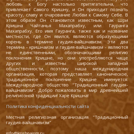
любовь к Богу настолько притягательна, что
привлекает Самого Кришну, и Он приходит познать
красоту, славу и очарование Любви к Самому Себе. В
этом образе Он становится известным, как Шри
Кришна Чайтанья Махапрабху, или Гауранга
Махапрабху. Его имя Гауранга, также как и название
местности, где Он явился, являются образующими
корень в термине гаудия-вайшнавизм. Эти два
термина - кришнаизм и гаудия-вайшнавизм - являются
не единственными, обозначающими религию
поклонения Кришне, но они употребляются чаще
других и известны широкой западной
общественности, поэтому наша международная
организация, которая представляет каноническое,
традиционное поклонение Кришне именуется:
Международное общество "Традиционный гаудия-
вайшнавизм". Добро пожаловать в мир древнейшей
религиозной традиции! Харе Кришна!
Политика конфиденциальности сайта
Местная религиозная организация "Традиционный
гаудия-вайшнавизм"
info@krishnaism.ru