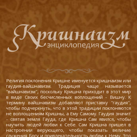
Религия поклонения Кришне именуется кришнаизм или
гаудия-вайшнавизм. Традиция чаще называется
"вайшнавизм", поскольку Кришна приходит в этот мир
в виде Своих бесчисленных воплощений - Вишну. К
термину вайшнавизм добавляют приставку "гаудия",
чтобы подчеркнуть, что в этой традиции поклоняются
не воплощениям Кришны, а Ему Самому. Гаудия значит
- святая земля Гауда, где Кришна Сам явился, чтобы
научить людей любви к Себе. Сам Кришна пришел в
настроении верующего, чтобы показать величие
служения Богу и привлекательность любви к Нему. Это