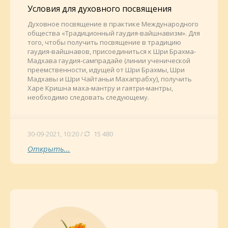
Условия для духовного посвящения
Духовное посвящение в практике Международного
общества «Традиционный гаудия-вайшнавизм». Для
того, чтобы получить посвящение в традицию
гаудия-вайшнавов, присоединиться к Шри Брахма-
Мадхава гаудия-сампрадайе (линии ученической
преемственности, идущей от Шри Брахмы, Шри
Мадхавы и Шри Чайтаньи Махапрабху), получить
Харе Кришна маха-мантру и гаятри-мантры,
необходимо следовать следующему.
30-09-2021, 10:20 /
15 480
Открыть...