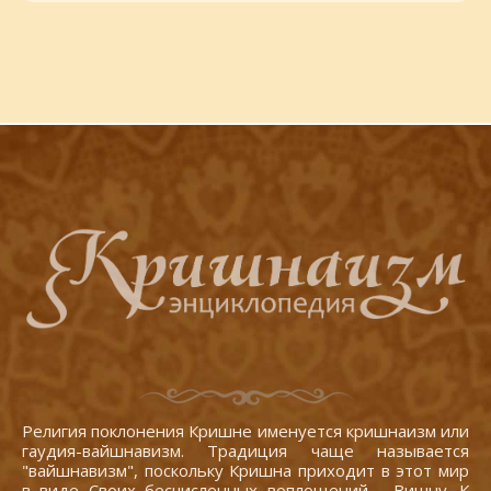
Религия поклонения Кришне именуется кришнаизм или
гаудия-вайшнавизм. Традиция чаще называется
"вайшнавизм", поскольку Кришна приходит в этот мир
в виде Своих бесчисленных воплощений - Вишну. К