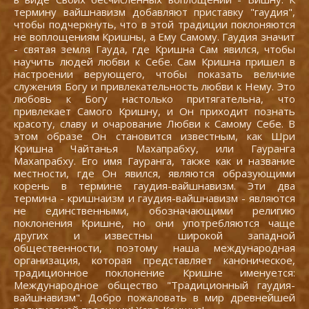
термину вайшнавизм добавляют приставку "гаудия",
чтобы подчеркнуть, что в этой традиции поклоняются
не воплощениям Кришны, а Ему Самому. Гаудия значит
- святая земля Гауда, где Кришна Сам явился, чтобы
научить людей любви к Себе. Сам Кришна пришел в
настроении верующего, чтобы показать величие
служения Богу и привлекательность любви к Нему. Это
любовь к Богу настолько притягательна, что
привлекает Самого Кришну, и Он приходит познать
красоту, славу и очарование Любви к Самому Себе. В
этом образе Он становится известным, как Шри
Кришна Чайтанья Махапрабху, или Гауранга
Махапрабху. Его имя Гауранга, также как и название
местности, где Он явился, являются образующими
корень в термине гаудия-вайшнавизм. Эти два
термина - кришнаизм и гаудия-вайшнавизм - являются
не единственными, обозначающими религию
поклонения Кришне, но они употребляются чаще
других и известны широкой западной
общественности, поэтому наша международная
организация, которая представляет каноническое,
традиционное поклонение Кришне именуется:
Международное общество "Традиционный гаудия-
вайшнавизм". Добро пожаловать в мир древнейшей