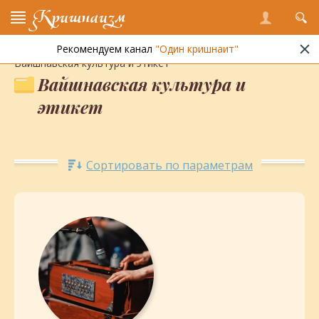
Кришнаизм
Рекомендуем канал
"Один кришнаит"
Энциклопедия кришнаизма
»
Ведическая культура
»
Вайшнавская культура и этикет
Вайшнавская культура и
этикет
Сортировать по параметрам