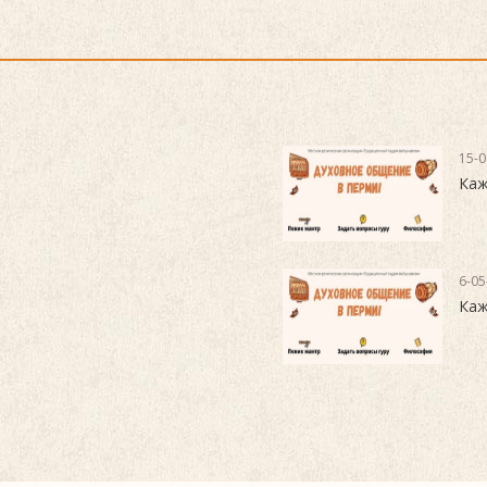
15-0
Каж
6-05
Каж