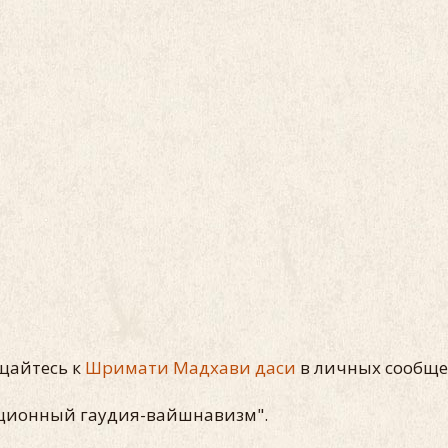
ащайтесь к
Шримати Мадхави даси
в личных сообщен
иционный гаудия-вайшнавизм".