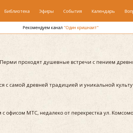
Библиотека
Эфиры
События
Календарь
Воп
Рекомендуем канал
"Один кришнаит"
а Перми проходят душевные встречи с пением древн
ься с самой древней традицией и уникальной культ
ом с офисом МТС, недалеко от перекрестка ул. Комсомо