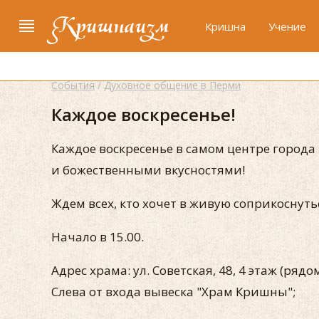
Кришнаизм
Кришна
Учение
События
/
Духовное общение в Перми
Каждое воскресенье!
Каждое воскресенье в самом центре город
и божественными вкусностями!
Ждем всех, кто хочет в живую соприкоснут
Начало в 15.00.
Адрес храма: ул. Советская, 48, 4 этаж (ряд
Слева от входа вывеска "Храм Кришны";