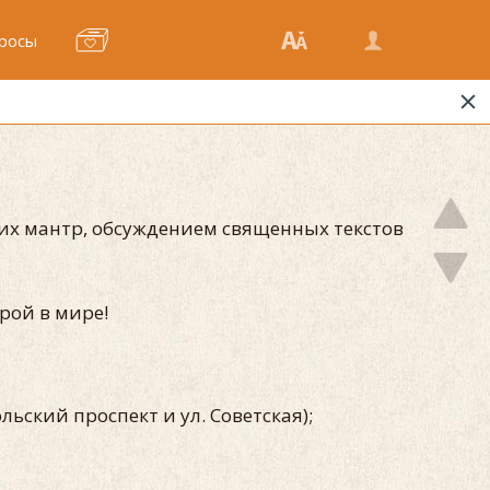
росы
их мантр, обсуждением священных текстов
урой в мире!
льский проспект и ул. Советская);