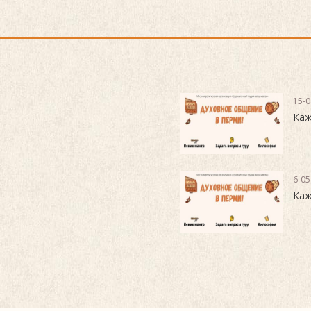
15-0
Каж
6-05
Каж