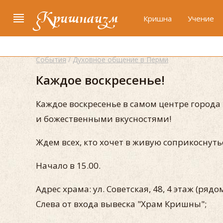
Кришнаизм
Кришна
Учение
События
/
Духовное общение в Перми
Каждое воскресенье!
Каждое воскресенье в самом центре город
и божественными вкусностями!
Ждем всех, кто хочет в живую соприкоснут
Начало в 15.00.
Адрес храма: ул. Советская, 48, 4 этаж (ряд
Слева от входа вывеска "Храм Кришны";