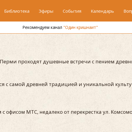
Библиотека
Эфиры
События
Календарь
Воп
Рекомендуем канал
"Один кришнаит"
а Перми проходят душевные встречи с пением древн
ься с самой древней традицией и уникальной культ
ом с офисом МТС, недалеко от перекрестка ул. Комсомо