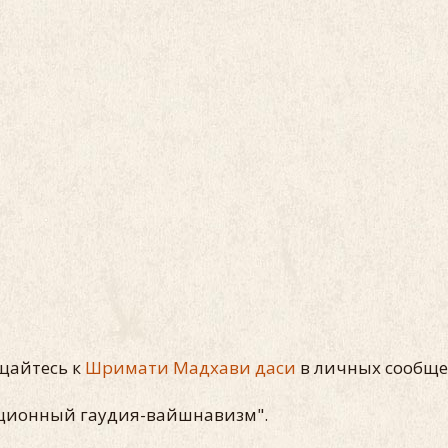
ащайтесь к
Шримати Мадхави даси
в личных сообщен
иционный гаудия-вайшнавизм".