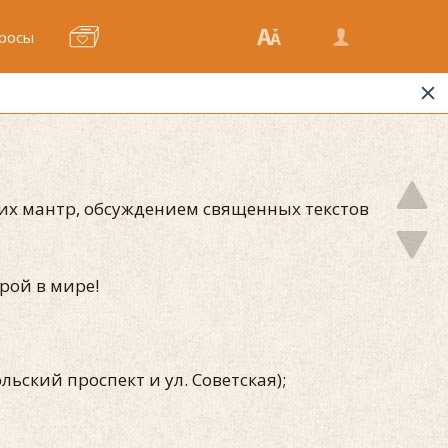
росы
их мантр, обсуждением священных текстов
урой в мире!
льский проспект и ул. Советская);