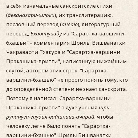
в себя изначальные санскритские стихи
(
деванагари-шлоки
), их транслитерацию,
пословный перевод (
анваю
), литературный
перевод,
Бхавануваду
из "Сарартха-варшини-
бхашьи" – комментария Шрилы Вишванатхи
Чакраварти Тхакура и "Сарартха-варшини
Пракашика-вритти", написанную нижайшим
слугой, автором этих строк. "Сарартха-
варшини-бхашью" не просто понять тому, кто
до определённой степени не знает санскрита.
Поэтому я написал "Сарартха-варшини
Пракашика-вритти" в духе учения
шри-
рупануга-гаудия-вайшнава-ачарий
, чтобы
человеку легче было понять "Сарартха-
варшини-бхашью" Шрилы Вишванатхи