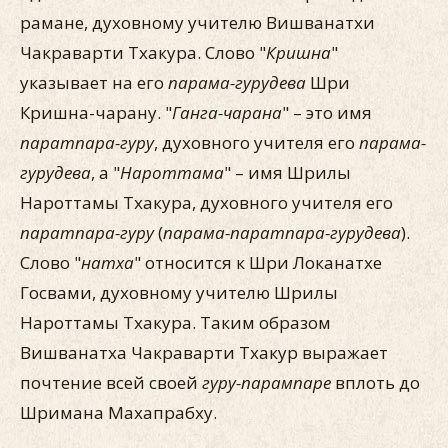
рамане, духовному учителю Вишванатхи
Чакраварти Тхакура. Слово "
Кришна
"
указывает на его
парама-гурудева
Шри
Кришна-чарану. "
Ганга-чарана
" – это имя
паратпара-гуру
, духовного учителя его
парама-
гурудева
, а "
Нароттама
" – имя Шрилы
Нароттамы Тхакура, духовного учителя его
паратпара-гуру
(
парама-паратпара-гурудева
).
Слово "
натха
" относится к Шри Локанатхе
Госвами, духовному учителю Шрилы
Нароттамы Тхакура. Таким образом
Вишванатха Чакраварти Тхакур выражает
почтение всей своей
гуру-парампаре
вплоть до
Шримана Махапрабху.