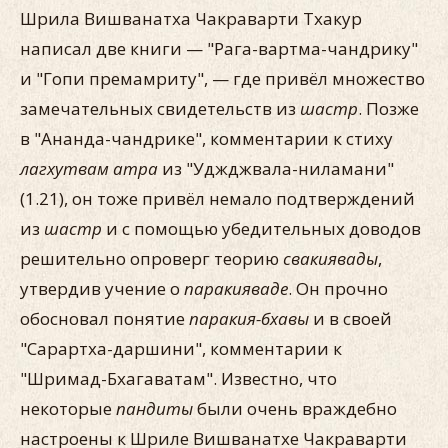
Шрила Вишванатха Чакраварти Тхакур
написал две книги — "Рага-вартма-чандрику"
и "Гопи премамриту", — где привёл множество
замечательных свидетельств из
шастр
. Позже
в "Ананда-чандрике", комментарии к стиху
лагхутвам атра
из "Уджджвала-ниламани"
(1.21), он тоже привёл немало подтверждений
из
шастр
и с помощью убедительных доводов
решительно опроверг теорию
свакиявады
,
утвердив учение о
паракияваде
. Он прочно
обосновал понятие
паракия-бхавы
и в своей
"Сарартха-даршини", комментарии к
"Шримад-Бхагаватам". Известно, что
некоторые
пандиты
были очень враждебно
настроены к Шриле Вишванатхе Чакраварти