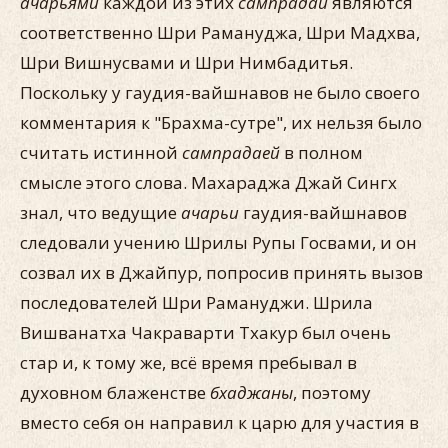
ачарьями
каждой из этих
сампрадай
являются
соответственно Шри Рамануджа, Шри Мадхва,
Шри Вишнусвами и Шри Нимбадитья.
Поскольку у гаудия-вайшнавов не было своего
комментария к "Брахма-сутре", их нельзя было
считать истинной
сампрадаей
в полном
смысле этого слова. Махараджа Джай Сингх
знал, что ведущие
ачарьи
гаудия-вайшнавов
следовали учению Шрилы Рупы Госвами, и он
созвал их в Джайпур, попросив принять вызов
последователей Шри Рамануджи. Шрила
Вишванатха Чакраварти Тхакур был очень
стар и, к тому же, всё время пребывал в
духовном блаженстве
бхаджаны
, поэтому
вместо себя он направил к царю для участия в