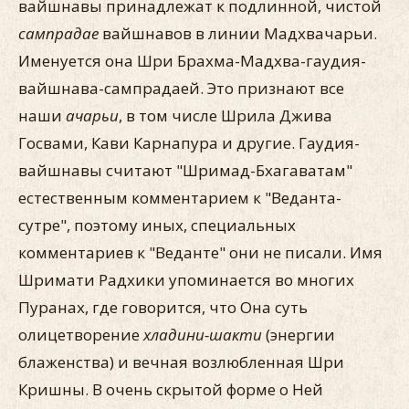
вайшнавы принадлежат к подлинной, чистой
сампрадае
вайшнавов в линии Мадхвачарьи.
Именуется она Шри Брахма-Мадхва-гаудия-
вайшнава-сампрадаей. Это признают все
наши
ачарьи
, в том числе Шрила Джива
Госвами, Кави Карнапура и другие. Гаудия-
вайшнавы считают "Шримад-Бхагаватам"
естественным комментарием к "Веданта-
сутре", поэтому иных, специальных
комментариев к "Веданте" они не писали. Имя
Шримати Радхики упоминается во многих
Пуранах, где говорится, что Она суть
олицетворение
хладини-шакти
(энергии
блаженства) и вечная возлюбленная Шри
Кришны. В очень скрытой форме о Ней