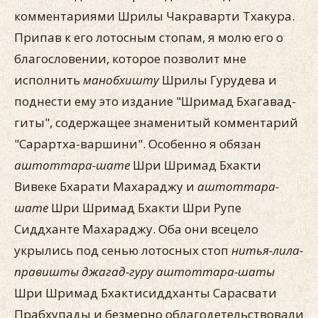
комментариями Шрилы Чакраварти Тхакура.
Припав к его лотосным стопам, я молю его о
благословении, которое позволит мне
исполнить
манобхишту
Шрилы Гурудева и
поднести ему это издание "Шримад Бхагавад-
гиты", содержащее знаменитый комментарий
"Сарартха-варшини". Особенно я обязан
аштоттара-шате
Шри Шримад Бхакти
Вивеке Бхарати Махараджу и
аштоттара-
шате
Шри Шримад Бхакти Шри Рупе
Сиддханте Махараджу. Оба они всецело
укрылись под сенью лотосных стоп
нитья-лила-
правишты джагад-гуру аштоттара-шаты
Шри Шримад Бхактисиддханты Сарасвати
Прабхупады и безмерно облагодетельствовали