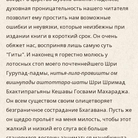
духовная проницательность нашего читателя
позволит ему простить нам возможные
ошибки и неувязки, которые неизбежны при
издании книги в короткий срок. Он очень
обяжет нас, восприняв лишь самую суть
"Гиты". И наконец я горестно молюсь у
лотосных стоп моего почтеннейшего Шри
Гурупад-падмы,
нитья-лила-правишты ом
вишнупады аштоттара-шаты
Шри Шримад
Бхактипрагьяны Кешавы Госвами Махараджа.
Он всем существом своим олицетворяет
безграничное сострадание Бхагавана. Пусть же
он щедро прольёт на меня милость, чтобы этот
жалкий и низкий его слуга всё больше
становился достоин заниматься манобхишта-