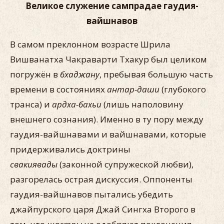
Великое служение сампрадае гаудия-
вайшнавов
В самом преклонном возрасте Шрила
Вишванатха Чакраварти Тхакур был целиком
погружён в
бхаджану
, пребывая большую часть
времени в состояниях
антар-даши
(глубокого
транса) и
ардха-бахьи
(лишь наполовину
внешнего сознания). Именно в ту пору между
гаудия-вайшнавами и вайшнавами, которые
придерживались доктрины
свакиявады
(законной супружеской любви),
разгорелась острая дискуссия. Оппоненты
гаудия-вайшнавов пытались убедить
джайпурского царя Джай Сингха Второго в