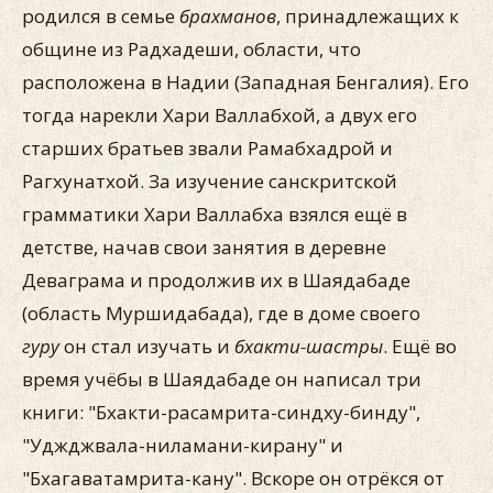
родился в семье
брахманов
, принадлежащих к
общине из Радхадеши, области, что
расположена в Надии (Западная Бенгалия). Его
тогда нарекли Хари Валлабхой, а двух его
старших братьев звали Рамабхадрой и
Рагхунатхой. За изучение санскритской
грамматики Хари Валлабха взялся ещё в
детстве, начав свои занятия в деревне
Деваграма и продолжив их в Шаядабаде
(область Муршидабада), где в доме своего
гуру
он стал изучать и
бхакти-шастры
. Ещё во
время учёбы в Шаядабаде он написал три
книги: "Бхакти-расамрита-синдху-бинду",
"Уджджвала-ниламани-кирану" и
"Бхагаватамрита-кану". Вскоре он отрёкся от