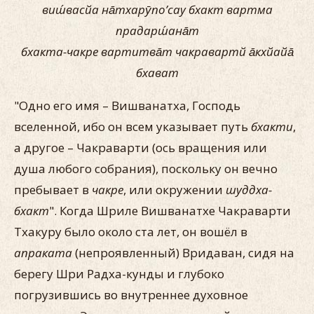
виш́васйа на̄тхарӯпо’сау бхакт вартма
прадарш́ана̄т
бхакта-чакре вартитва̄т чакравартй а̄кхйайа̄
бхават
"Одно его имя – Вишванатха, Господь
вселенной, ибо он всем указывает путь
бхакти
,
а другое – Чакраварти (ось вращения или
душа любого собрания), поскольку он вечно
пребывает в
чакре
, или окружении
шуддха-
бхакт
". Когда Шриле Вишванатхе Чакраварти
Тхакуру было около ста лет, он вошёл в
апраката
(непроявленный) Вридаван, сидя на
берегу Шри Радха-кунды и глубоко
погрузившись во внутреннее духовное