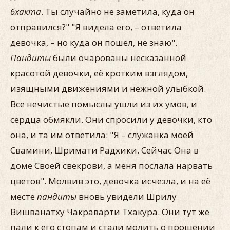
бхакта
. Ты случайно не заметила, куда он
отправился?" "Я видела его, – ответила
девочка, – но куда он пошёл, не знаю".
Пандиты
были очарованы несказанной
красотой девочки, её кротким взглядом,
изящными движениями и нежной улыбкой.
Все нечистые помыслы ушли из их умов, и
сердца обмякли. Они спросили у девочки, кто
она, и та им ответила: "Я – служанка моей
Свамини, Шримати Радхики. Сейчас Она в
доме Своей свекрови, а меня послала нарвать
цветов". Молвив это, девочка исчезла, и на её
месте
пандиты
вновь увидели Шрилу
Вишванатху Чакраварти Тхакура. Они тут же
пали к его стопам и стали молить о прощении