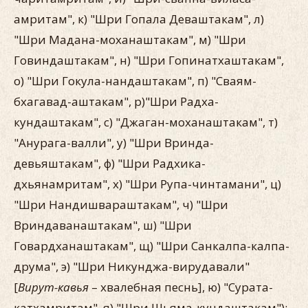
амритам", к) "Шри Гопала Деваштакам", л)
"Шри Мадана-моханаштакам", м) "Шри
Говиндаштакам", н) "Шри Гопинатхаштакам",
о) "Шри Гокула-нандаштакам", п) "Сваям-
бхагавад-аштакам", р)"Шри Радха-
кундаштакам", с) "Джаган-моханаштакам", т)
"Анурага-валли", у) "Шри Вринда-
девьяштакам", ф) "Шри Радхика-
дхьянамритам", х) "Шри Рупа-чинтамани", ц)
"Шри Нандишвараштакам", ч) "Шри
Вриндаванаштакам", ш) "Шри
Говардханаштакам", щ) "Шри Санкалпа-калпа-
друма", э) "Шри Никунджа-вирудавали"
[
Вирут-кавья
– хвалебная песнь], ю) "Сурата-
катхамритам", я) "Шри Шьяма-кундаштакам");