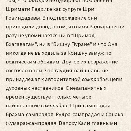
том, что
шастры
не одобряют поклонения
Шримати Радхике как супруге Шри
Говиндадевы. В подтверждение они
приводили довод о том, что имя Радхарани ни
разу не упоминается ни в "Шримад-
Бхагаватам", ни в "Вишну Пуране" и что Она
никогда не выходила за Кришну замуж по
ведическим обрядам. Другое их возражение
состояло в том, что гаудия-вайшнавы не
принадлежат к авторитетной
сампрадае
, цепи
духовных наставников. С незапамятных
времён существует только четыре
вайшнавские
сампрадаи
: Шри-сампрадая,
Брахма-сампрадая, Рудра-сампрадая и Санака-
(Кумара)-сампрадая. В эпоху Кали главными