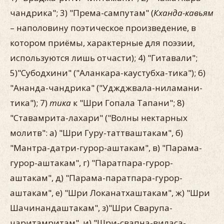
чандрика"; 3) "Према-сампутам" (
Кханда-кавьям
– наполовину поэтическое произведение, в
котором приёмы, характерные для поэзии,
используются лишь отчасти); 4) "Гитавали";
5)"Субодхини" ("Аланкара-каустубха-тика"); 6)
"Ананда-чандрика" ("Уджджвала-ниламани-
тика"); 7)
тика
к "Шри Гопала Тапани"; 8)
"Ставамрита-лахари" ("Волны нектарных
молитв": а) "Шри Гуру-таттваштакам", б)
"Мантра-датри-гурор-аштакам", в) "Парама-
гурор-аштакам", г) "Паратпара-гурор-
аштакам", д) "Парама-паратпара-гурор-
аштакам", е) "Шри Локанатхаштакам", ж) "Шри
Шачинандаштакам", з)"Шри Сварупа-
чаритамритам", и) "Шри-свапна-виласа-