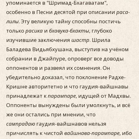
упоминается в "Шримад-Бхагаватам",
особенно в Песни десятой при описании
раса-
лилы
. Эту великую тайну способны постичь
только
расика
и
бхавука-бхакты
, глубоко
изучившие заключения
шастр
. Шрила
Баладева Видьябхушана, выступив на учёном
собрании в Джайпуре, опроверг все доводы
оппонентов и развеял их сомнения. Он
убедительно доказал, что поклонение Радхе-
Кришне авторитетно и что гаудия-вайшнавы
принадлежат к
парампаре
, идущей от Мадхвы.
Оппоненты вынуждены были умолкнуть, и всё
же они остались при мнении, что
сампрадаю
гаудия-вайшнавов нельзя
причислять к чистой
вайшнава-парампаре
, ибо