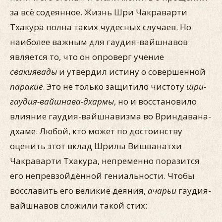
за всё содеянное. Жизнь Шри Чакраварти
Тхакура полна таких чудесных случаев. Но
наиболее важным для гаудия-вайшнавов
является то, что он опроверг учение
свакиявады
и утвердил истину о совершенной
паракие
. Это не только защитило чистоту
шри-
гаудия-вайшнава-дхармы
, но и восстановило
влияние гаудия-вайшнавизма во Вриндавана-
дхаме. Любой, кто может по достоинству
оценить этот вклад Шрилы Вишванатхи
Чакраварти Тхакура, непременно поразится
его непревзойдённой гениальности. Чтобы
восславить его великие деяния,
ачарьи
гаудия-
вайшнавов сложили такой стих: