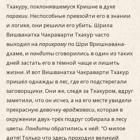
Тхакуру, поклонявшемуся Кришне в духе
паракии
. Неспособные превзойти его в знании
и логике, они решили его убить. Шрила
Вишванатха Чакраварти Тхакур часто
выходил на
парикраму
по Шри Вришнавана-
дхаме, и
пандиты
сговорились в один из таких
дней застать его в тёмной чаще и лишить
жизни. И вот Вишванатха Чакраварти Тхакур
пришёл однажды в лес, где его подстерегали
заговорщики. Они же, следя за Тхакуром, вдруг
заметили, что он исчез, а на его месте увидели
прекрасную девочку-
враджаваси
, которая в
окружении двух-трёх подруг собирала в лесу
цветы.
Пандиты
обратились к ней: "О милое
дитя! Только что здесь проходил великий