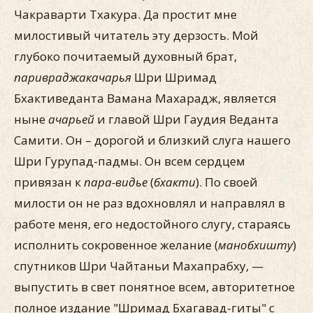
Чакраварти Тхакура. Да простит мне
милостивый читатель эту дерзость. Мой
глубоко почитаемый духовный брат,
паривраджакачарья
Шри Шримад
Бхактиведанта Вамана Махарадж, является
ныне
ачарьей
и главой Шри Гаудия Веданта
Самити. Он – дорогой и близкий слуга нашего
Шри Гурупад-падмы. Он всем сердцем
привязан к
пара-видье
(
бхакти
). По своей
милости он не раз вдохновлял и направлял в
работе меня, его недостойного слугу, стараясь
исполнить сокровенное желание (
манобхишту
)
спутников Шри Чайтаньи Махапрабху, —
выпустить в свет понятное всем, авторитетное
полное издание "Шримад Бхагавад-гиты" с