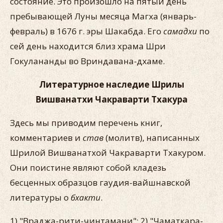
состояние. Это произошло на пятый день
пребывающей Луны месяца Магха (январь-
февраль) в 1676 г. эры Шакабда. Его
самадхи
по
сей день находится близ храма Шри
Гокулананды во Вриндавана-дхаме.
Литературное наследие Шрилы
Вишванатхи Чакраварти Тхакура
Здесь мы приводим перечень книг,
комментариев и
став
(молитв), написанных
Шрилой Вишванатхой Чакраварти Тхакуром.
Они поистине являют собой кладезь
бесценных образцов гаудия-вайшнавской
литературы о
бхакти
.
1) "Враджа-рити-чинтамани"; 2) "Чаматкара-