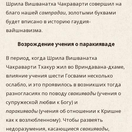
Шрила Вишванатха Чакраварти совершил на
благо нашей
сампрадаи
, золотыми буквами
будет вписано в историю гаудия-
вайшнавизма.
Возрождение учения о паракияваде
В период, когда Шрила Вишванатха
Чакраварти Тхакур жил во Вриндавана-дхаме,
влияние учения шести Госвами несколько
ослабло, и это проявилось в возникших тогда
разногласиях по поводу
свакиявады
(учения о
супружеской любви к Богу) и
паракиявады
(учения об отношении к Кришне
как к возлюбленному). Чтобы развеять
недоразумения, касающиеся
свакиявады
,