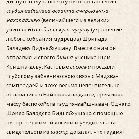
диспуте получавшего у него наставления
гаудия-вайшнава-веданта-ачарью маха-
махопадхьяю
(величайшего из великих
учителей)
пандита-кула-мукуту
(украшение
любого собрания мудрецов) Шрипада
Баладеву Видьябхушану. Вместе с ним он
отправил и своего
дикша
-ученика Шри
Кришна-деву. Кастовые
госвами
предали
глубокому забвению свою связь с Мадхва-
сампрадаей и тоже весьма непочтительно
отзывались о Вайшнава-веданте, причиняя
массу беспокойств гаудия-вайшнавам. Однако
Шрила Баладева Видьябхушана с помощью
неопровержимой логики и убедительных
свидетельств из
шастр
доказал, что гаудия-