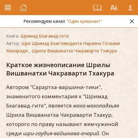
Рекомендуем канал
"Один кришнаит"
Книга:
Шримад Бхагавад-гита
Автор:
Шри Шримад Бхактиведанта Нараяна Госвами
Махарадж
,
Шрила Вишванатха Чакраварти Тхакура
Краткое жизнеописание Шрилы
Вишванатхи Чакраварти Тхакура
Автором "Сарартха-варшини-тики",
знаменитого комментария к "Шримад
Бхагавад-гите", является
маха-махопадхьяя
Шрила Вишванатха Чакраварти Тхакур,
которого по праву называют жемчужиной
среди
шри-гаудия-вайшнава-ачарий
. Он