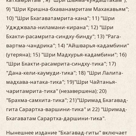
9) "Шри Кришна-бхаванамритам Махакавьям";
10) "Шри Бхагаватамрита-кана"; 11) "Шри
Уджджвала-ниламани-кирана"; 12) "Шри
Бхакти-расамрита-синдху-бинду"; 13) "Рага-
вартма-чандрика"; 14) "Айшварья-кадамбини"
(утеряна); 15) "Шри Мадхурья-кадамбини"; 16)
"Шри Бхакти-расамрита-синдху-тика"; 17)
"Дана-кели-каумуди-тика"; 18) "Шри Лалита-
мадхава-натака-тика"; 19)"Шри Чайтанья-
чаритамрита-тика" (незавершена); 20)
"Брахма-самхита-тика"; 21)"Шримад Бхагавад-
гита Сарартха-варшини-тика" и 22) "Шримад-
Бхагаватам Сарартха-даршини-тика".
Нынешнее издание "Бхагавад-гиты" включает