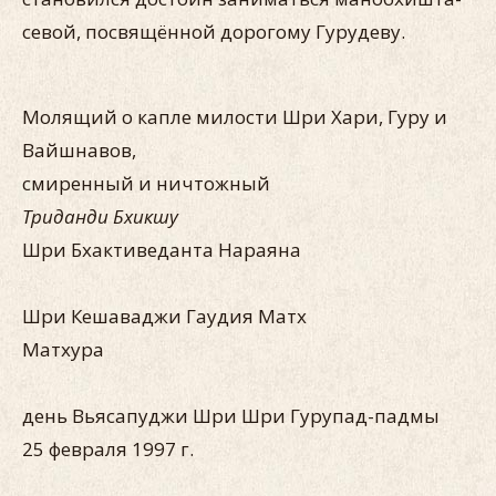
севой, посвящённой дорогому Гурудеву.
Молящий о капле милости Шри Хари, Гуру и
Вайшнавов,
смиренный и ничтожный
Триданди Бхикшу
Шри Бхактиведанта Нараяна
Шри Кешаваджи Гаудия Матх
Матхура
день Вьясапуджи Шри Шри Гурупад-падмы
25 февраля 1997 г.