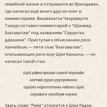
семейной жизни и отправился во Вриндаван,
где написал ещё много других книг и
комментариев. Вишванатха Чакраварти
Тхакур составил комментарий к "Шримад-
Бхагаватам" под названием "Сарартха-
даршини". Приступая к объяснению
раса-
панчадхьяи
— пяти глав "Бхагаватам",
описывающих
раса-лилу
Шри Кришны, — он
написал такой стих:
ш́рӣ ра̄ма-кр̣шн̣а-ган̣га̄-чаран̣а̄н
натва̄ гурун урупремнах̣
ш́рӣла нароттама на̄тха ш́рӣ
гаура̄н̇га прабхум̇ науми
Здесь слово "
Рама
" относится к Шри Радха-