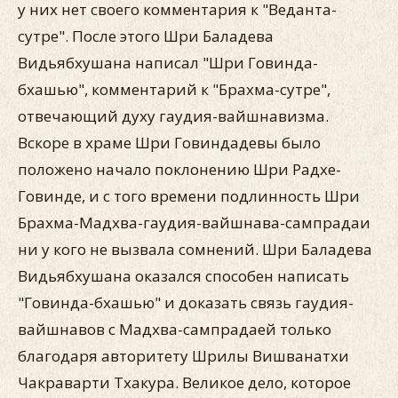
у них нет своего комментария к "Веданта-
сутре". После этого Шри Баладева
Видьябхушана написал "Шри Говинда-
бхашью", комментарий к "Брахма-сутре",
отвечающий духу гаудия-вайшнавизма.
Вскоре в храме Шри Говиндадевы было
положено начало поклонению Шри Радхе-
Говинде, и с того времени подлинность Шри
Брахма-Мадхва-гаудия-вайшнава-сампрадаи
ни у кого не вызвала сомнений. Шри Баладева
Видьябхушана оказался способен написать
"Говинда-бхашью" и доказать связь гаудия-
вайшнавов с Мадхва-сампрадаей только
благодаря авторитету Шрилы Вишванатхи
Чакраварти Тхакура. Великое дело, которое