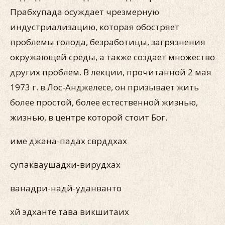
Прабхупада осуждает чрезмерную
индустриализацию, которая обостряет
проблемы голода, безработицы, загрязнения
окружающей среды, а также создает множество
других проблем. В лекции, прочитанной 2 мая
1973 г. в Лос-Анджелесе, он призывает жить
более простой, более естественной жизнью,
жизнью, в центре которой стоит Бог.
име джана-падах сврддхах
супакваушадхи-вирудхах
ванадри-надй-уданванто
хй эдханте тава викшитаих