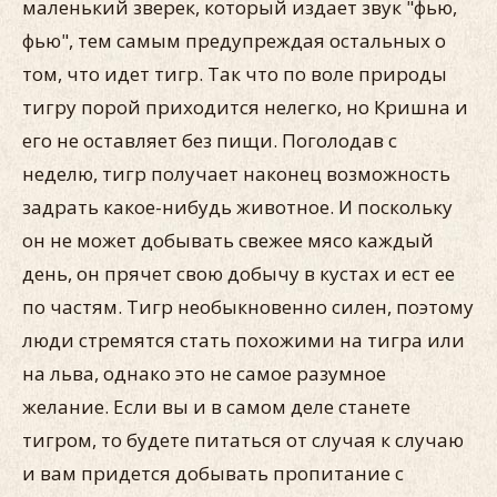
маленький зверек, который издает звук "фью,
фью", тем самым предупреждая остальных о
том, что идет тигр. Так что по воле природы
тигру порой приходится нелегко, но Кришна и
его не оставляет без пищи. Поголодав с
неделю, тигр получает наконец возможность
задрать какое-нибудь животное. И поскольку
он не может добывать свежее мясо каждый
день, он прячет свою добычу в кустах и ест ее
по частям. Тигр необыкновенно силен, поэтому
люди стремятся стать похожими на тигра или
на льва, однако это не самое разумное
желание. Если вы и в самом деле станете
тигром, то будете питаться от случая к случаю
и вам придется добывать пропитание с