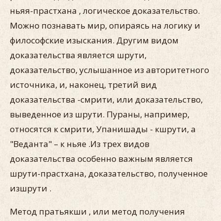
ньяя-прастхана , логическое доказательство.
Можно познавать мир, опираясь на логику и
философские изыскания. Другим видом
доказательства является шрути,
доказательство, услышанное из авторитетного
источника, и, наконец, третий вид
доказательства -смрити, или доказательство,
выведенное из шрути. Пураны, например,
относятся к смрити, Упанишады - кшрути, а
"Веданта" – к ньяе .Из трех видов
доказательства особенно важным является
шрути-прастхана, доказательство, полученное
изшрути .
Метод пратьякши , или метод получения