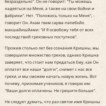
безраздельно". Он не говорит: "Ты можешь
надеяться на Меня, а также на свои бойни и
фабрики". Нет. "Положись только на Меня", -
говорит Он. Ахам твам сарва-папебхйо
макшайишйами: "И Я освобожу тебя от всех
последствий греховных поступков".
Прожив столько лет без сознания Кришны, мы
совершили множество грехов, однако Кришна
заверяет, что стоит нам предаться Ему, как Он
оплатит все наши "долги", снимет с нас все
грехи, и мы сможем начать новую жизнь. Вот
почему, принимая учеников, я говорю им:
"Ваши долги оплачены. Не грешите больше".
Не следует думать, что раз святое имя Кришны