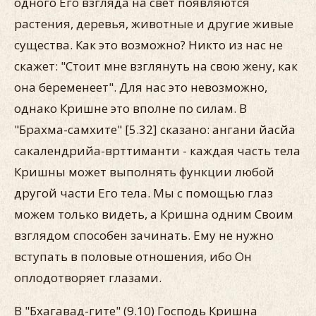
одного Его взгляда на свет появляются
растения, деревья, животные и другие живые
существа. Как это возможно? Никто из нас не
скажет: "Стоит мне взглянуть на свою жену, как
она беременеет". Для нас это невозможно,
однако Кришне это вполне по силам. В
"Брахма-самхите" [5.32] сказано: ангани йасйа
сакалендрийа-врттиманти - каждая часть тела
Кришны может выполнять функции любой
другой части Его тела. Мы с помощью глаз
можем только видеть, а Кришна одним Своим
взглядом способен зачинать. Ему не нужно
вступать в половые отношения, ибо Он
оплодотворяет глазами.
В "Бхагавад-гите" (9.10) Господь Кришна