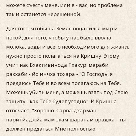
можете съесть меня, или я - вас, но проблема
так и останется нерешенной.
Для того, чтобы на Земле воцарился мир и
покой, для того, чтобы у нас было вволю
молока, воды и всего необходимого для жизни,
нужно просто полагаться на Кришну. Этому
учит нас Бхактивинода Тхакур: мараби
ракхаби - йо иччха тохара - "О Господь, я
предаюсь Тебе и во всем полагаюсь на Тебя.
Можешь убить меня, а можешь взять под Свою
защиту - как Тебе будет угодно". И Кришна
отвечает: "Хорошо. Сарва-дхарман
паритйаджйа мам экам шаранам враджа - ты
должен предаться Мне полностью,