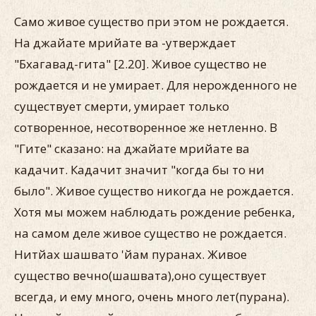
Само живое существо при этом не рождается.
На джайате мрийате ва -утверждает
"Бхагавад-гита" [2.20]. Живое существо не
рождается и не умирает. Для нерожденного не
существует смерти, умирает только
сотворенное, несотворенное же нетленно. В
"Гите" сказано: на джайате мрийате ва
кадачит. Кадачит значит "когда бы то ни
было". Живое существо никогда не рождается.
Хотя мы можем наблюдать рождение ребенка,
на самом деле живое существо не рождается.
Нитйах шашвато 'йам пуранах. Живое
существо вечно(шашвата),оно существует
всегда, и ему много, очень много лет(пурана).