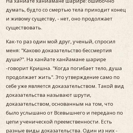
На ханйате ханйамане шарире: ошибочно
думать, будто со смертью тела приходит конец
и живому существу, - нет, оно продолжает
существовать.
Как-то раз один мой друг, ученый, спросил
меня: "Каково доказательство бессмертия
души?". На ханйате ханйамане шарире
-говорит Кришна. "Когда погибает тело, душа
продолжает жить". Это утверждение само по
себе уже является доказательством. Такой вид
доказательства называют шрути,
доказательством, основанным на том, что
было услышано от Всевышнего и передано по
цепи ученической преемственности. Есть
разные виды доказательства. Один из них -