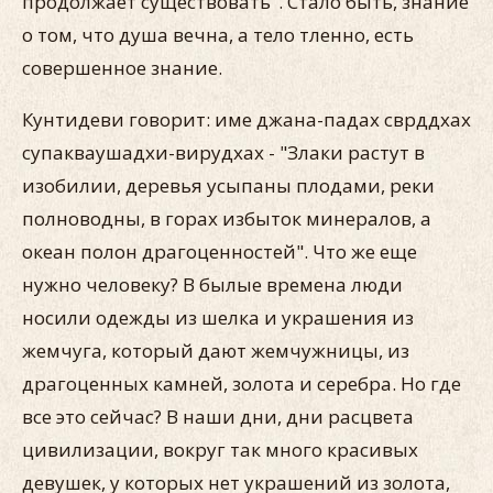
продолжает существовать". Стало быть, знание
о том, что душа вечна, а тело тленно, есть
совершенное знание.
Кунтидеви говорит: име джана-падах сврддхах
супакваушадхи-вирудхах - "Злаки растут в
изобилии, деревья усыпаны плодами, реки
полноводны, в горах избыток минералов, а
океан полон драгоценностей". Что же еще
нужно человеку? В былые времена люди
носили одежды из шелка и украшения из
жемчуга, который дают жемчужницы, из
драгоценных камней, золота и серебра. Но где
все это сейчас? В наши дни, дни расцвета
цивилизации, вокруг так много красивых
девушек, у которых нет украшений из золота,