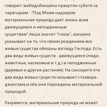
говорит: майадхйакшена пракртих суйате са-
чарачарам - "Под Моим надзором
материальная природа дает жизнь всем
движущимся и неподвижным
существам".Акша значит "глаза", аакшена
указывает на то, что своим рождением все
живые существа обязаны взгляду Господа. Есть
два вида живых существ - движущиеся (люди,
животные, насекомые и т.д.) и неподвижные
(деревья и другие растения). На санскрите эти
два вида живых существ называют стхавара-
джангама,и оба они порождены материальной
природой.
Разумеется, материальная природа не может