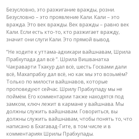
Безусловно, это разжигание вражды, розни.
Безусловно – это проявление Кали. Кали – это
вражда. Это век вражды. Век вражды – равно век
Кали. Если есть кто-то, кто разжигает вражду,
значит они слуги Кали. Это прямой вывод.
“Не ходите к уттама-адхикари вайшнавам, Шрила
Прабхупада дал всё ”. Шрила Вишванатха
Чакраварти Тхакур дал всё, шесть Госвами дали
всё, Махапрабху дал всё, но как мы это возьмём?
Только по милости вайшнавов, которые
проповедуют сейчас. Шрилу Прабхупаду мы не
поймём. Его комментарии также находятся под
замком, ключ лежит в кармане у вайшнава. Мы
должны служить вайшнавам. Говориться, вы
должны служить вайшнавам, чтобы понять то, что
написано в Бхагавад-Гите, в том числе и в
комментариях Шрилы Прабхупады.