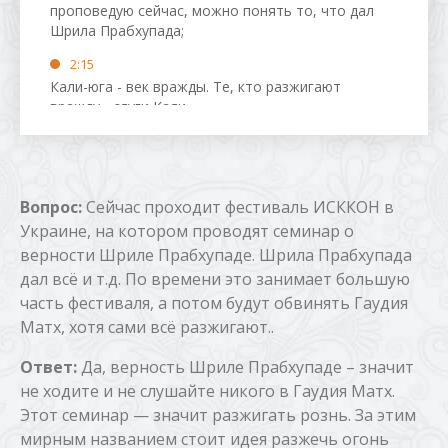
проповедую сейчас, можно понять то, что дал
Шрила Прабхупада;
2:15
Кали-юга - век вражды. Те, кто разжигают
вражду - слуги Кали.
3:05
Комментарии Шрилы Прабхупады находяться
под замком, ключ лежит в кармане у вайшнава;
Вопрос:
Сейчас проходит фестиваль ИСККОН в
3:15
Украине, на котором проводят семинар о
Нужно служить вайшнаву, чтобы понять то,
верности Шриле Прабхупаде. Шрила Прабхупада
что сказано в Бхагавад-гите, в том числе и в
дал всё и т.д. По времени это занимает большую
комментариях Шрилы Прабхупады;
часть фестиваля, а потом будут обвинять Гаудия
4:20
Матх, хотя сами всё разжигают..
Идея всех Вед - знание должно быть услышано
от самоосознавшей души.
Ответ:
Да, верность Шриле Прабхупаде – значит
не ходите и не слушайте никого в Гаудия Матх.
Этот семинар — значит разжигать рознь. За этим
мирным названием стоит идея разжечь огонь