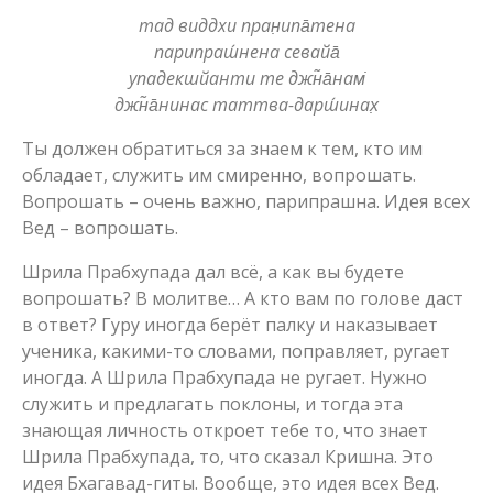
тад виддхи пран̣ипа̄тена
парипраш́нена севайа̄
упадекшйанти те джн̃а̄нам̇
джн̃а̄нинас таттва-дарш́инах̣
Ты должен обратиться за знаем к тем, кто им
обладает, служить им смиренно, вопрошать.
Вопрошать – очень важно, парипрашна. Идея всех
Вед – вопрошать.
Шрила Прабхупада дал всё, а как вы будете
вопрошать? В молитве… А кто вам по голове даст
в ответ? Гуру иногда берёт палку и наказывает
ученика, какими-то словами, поправляет, ругает
иногда. А Шрила Прабхупада не ругает. Нужно
служить и предлагать поклоны, и тогда эта
знающая личность откроет тебе то, что знает
Шрила Прабхупада, то, что сказал Кришна. Это
идея Бхагавад-гиты. Вообще, это идея всех Вед.