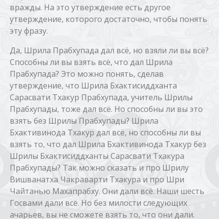
вражды. На это утверждение есть другое
утверждение, которого достаточно, чтобы понять
эту фразу.
Да, Шрила Прабхупада дал всё, но взяли ли вы всё?
Способны ли вы взять всё, что дал Шрила
Прабхупада? Это можно понять, сделав
утверждение, что Шрила Бхактисиддханта
Сарасвати Тхакур Прабхупада, учитель Шрилы
Прабхупады, тоже дал всё. Но способны ли вы это
взять без Шрилы Прабхупады? Шрила
Бхактивинода Тхакур дал всё, но способны ли вы
взять то, что дал Шрила Бхактивинода Тхакур без
Шрилы Бхактисиддханты Сарасвати Тхакура
Прабхупады? Так можно сказать и про Шрилу
Вишванатха Чакраварти Тхакура и про Шри
Чайтанью Махапрабху. Они дали всё. Наши шесть
Госвами дали всё. Но без милости следующих
ачарьев, вы не сможете взять то, что они дали.