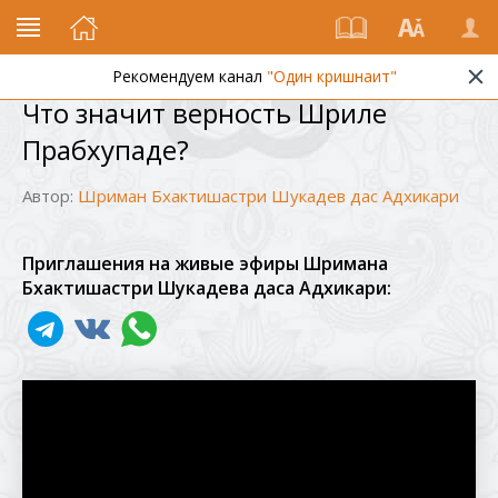
Рекомендуем канал
"Один кришнаит"
Что значит верность Шриле
Прабхупаде?
Автор:
Шриман Бхактишастри Шукадев дас Адхикари
Приглашения на живые эфиры Шримана
Бхактишастри Шукадева даса Адхикари: