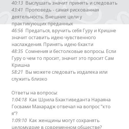
40:13
Выслушать значит принять и следовать
43:41
Проповедь - самая рискованная
деятельность. Внешние цели у
практикующих преданных
46:56
Предаться, вручить себя Гуру и Кришне
значит оставить идею чувственного
наслаждения. Принять идею бхакти
48:35
Сомнения и бестолковые вопросы. Если
Гуру о чем то просит, значит это просит Сам
Кришна
58:21
Вы можете следовать издалека или
служить близко
Ответы на вопросы:
1:04:18
Как Шрила Бхактиведанта Нараяна
Госвами Махарадж отвечал на вопрос "кто
я"?
1:09:10
Как женщины могут сохранять
целомудрие в современном обществе?