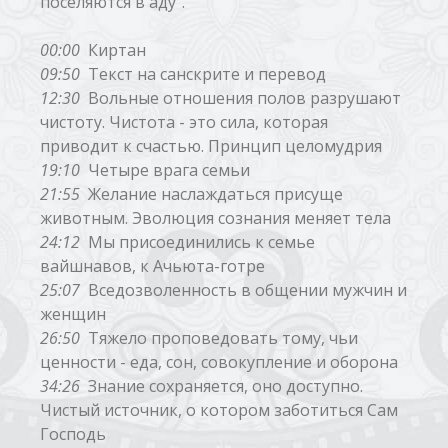
поселяются в аду".
00:00
Киртан
09:50
Текст на санскрите и перевод
12:30
Вольные отношения полов разрушают
чистоту. Чистота - это сила, которая
приводит к счастью. Принцип целомудрия
19:10
Четыре врага семьи
21:55
Желание наслаждаться присуще
животным. Эволюция сознания меняет тела
24:12
Мы присоединились к семье
вайшнавов, к Ачьюта-готре
25:07
Вседозволенность в общении мужчин и
женщин
26:50
Тяжело проповедовать тому, чьи
ценности - еда, сон, совокупление и оборона
34:26
Знание сохраняется, оно доступно.
Чистый источник, о котором заботиться Сам
Господь