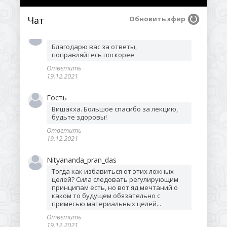
Ответить
19.12.2021
Чат
Обновить эфир
Гость
Благодарю вас за ответы, 
поправляйтесь поскорее
Ответить
19.12.2021
Гость
Вишакха. Большое спасибо за лекцию, 
будьте здоровы!
Ответить
19.12.2021
Nityananda_pran_das
Тогда как избавиться от этих ложных 
целей? Сила следовать регулирующим 
принципам есть, но вот яд мечтаний о 
каком то будущем обязательно с 
примесью материальных целей...
Ответить
19.12.2021