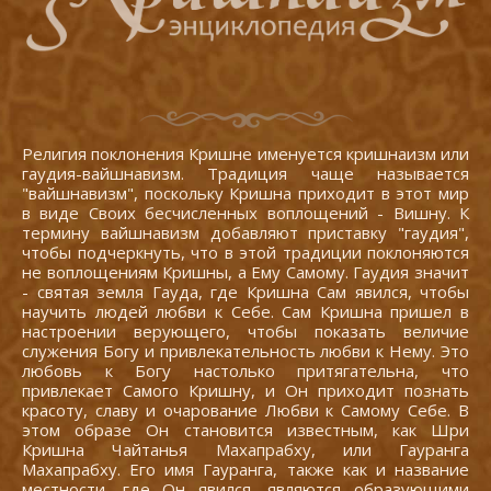
Религия поклонения Кришне именуется кришнаизм или
гаудия-вайшнавизм. Традиция чаще называется
"вайшнавизм", поскольку Кришна приходит в этот мир
в виде Своих бесчисленных воплощений - Вишну. К
термину вайшнавизм добавляют приставку "гаудия",
чтобы подчеркнуть, что в этой традиции поклоняются
не воплощениям Кришны, а Ему Самому. Гаудия значит
- святая земля Гауда, где Кришна Сам явился, чтобы
научить людей любви к Себе. Сам Кришна пришел в
настроении верующего, чтобы показать величие
служения Богу и привлекательность любви к Нему. Это
любовь к Богу настолько притягательна, что
привлекает Самого Кришну, и Он приходит познать
красоту, славу и очарование Любви к Самому Себе. В
этом образе Он становится известным, как Шри
Кришна Чайтанья Махапрабху, или Гауранга
Махапрабху. Его имя Гауранга, также как и название
местности, где Он явился, являются образующими