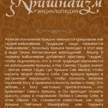
Религия поклонения Кришне именуется кришнаизм или
гаудия-вайшнавизм. Традиция чаще называется
"вайшнавизм", поскольку Кришна приходит в этот мир
в виде Своих бесчисленных воплощений - Вишну. К
термину вайшнавизм добавляют приставку "гаудия",
чтобы подчеркнуть, что в этой традиции поклоняются
не воплощениям Кришны, а Ему Самому. Гаудия значит
- святая земля Гауда, где Кришна Сам явился, чтобы
научить людей любви к Себе. Сам Кришна пришел в
настроении верующего, чтобы показать величие
служения Богу и привлекательность любви к Нему. Это
любовь к Богу настолько притягательна, что
привлекает Самого Кришну, и Он приходит познать
красоту, славу и очарование Любви к Самому Себе. В
этом образе Он становится известным, как Шри
Кришна Чайтанья Махапрабху, или Гауранга