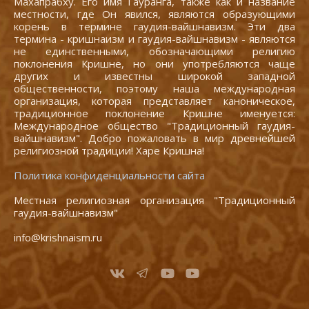
Махапрабху. Его имя Гауранга, также как и название
местности, где Он явился, являются образующими
корень в термине гаудия-вайшнавизм. Эти два
термина - кришнаизм и гаудия-вайшнавизм - являются
не единственными, обозначающими религию
поклонения Кришне, но они употребляются чаще
других и известны широкой западной
общественности, поэтому наша международная
организация, которая представляет каноническое,
традиционное поклонение Кришне именуется:
Международное общество "Традиционный гаудия-
вайшнавизм". Добро пожаловать в мир древнейшей
религиозной традиции! Харе Кришна!
Политика конфиденциальности сайта
Местная религиозная организация "Традиционный
гаудия-вайшнавизм"
info@krishnaism.ru