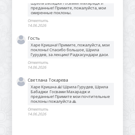
Шрила Бабаджи Госвами Махарадж и 
преданные! Примите, пожалуйста, мои 
смиренные поклоны.
Ответить
14.06.2026
Гость
Харе Кришна! Примите, пожалуйста, мои 
поклоны! Спасибо большое, Шрила 
Гурудев, за лекцию! Радхасундари даси.
Ответить
14.06.2026
Светлана Токарева
Харе Кришна 🙏! Шрила Гурудев, Шрила 
Бабаджи  Госвами Махарадж и 
преданные! Примите мои почтительные 
поклоны пожалуйста 🙏
Ответить
14.06.2026