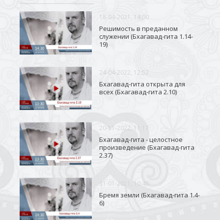
18-04-2021, 14:00
Решимость в преданном
служении (Бхагавад-гита 1.14-
19)
24-04-2022, 12:52
Бхагавад-гита открыта для
всех (Бхагавад-гита 2.10)
20-11-2022, 11:17
Бхагавад-гита - целостное
произведение (Бхагавад-гита
2.37)
31-01-2021, 10:46
Бремя земли (Бхагавад-гита 1.4-
6)