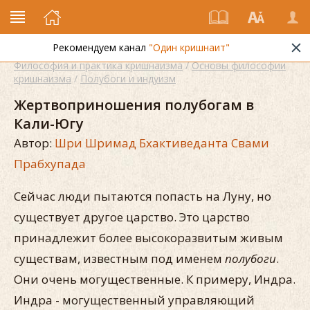
Рекомендуем канал
"Один кришнаит"
Философия и практика кришнаизма
/
Основы философии
кришнаизма
/
Полубоги и индуизм
Жертвоприношения полубогам в
Кали-Югу
Автор:
Шри Шримад Бхактиведанта Свами
Прабхупада
Сейчас люди пытаются попасть на Луну, но
существует другое царство. Это царство
принадлежит более высокоразвитым живым
существам, известным под именем
полубоги
.
Они очень могущественные. К примеру, Индра.
Индра - могущественный управляющий