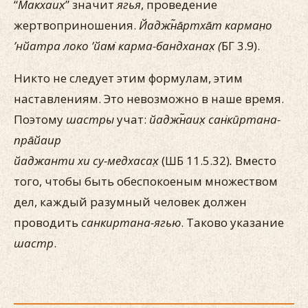
“
Макхаих̣
” значит
ягья
, проведение
жертвоприношения.
Йаджн̃а̄ртха̄т карман̣о
’нйатра локо ’йам̇ карма-бандханах̣
(
БГ 3.9).
Никто не следует этим формулам, этим
наставлениям. Это невозможно в наше время.
Поэтому
шастры
учат:
йаджн̃аих̣ сан̇кӣртана-
пра̄йаир
йаджанти хи су-медхасах̣
(ШБ 11.5.32)
.
Вместо
того, чтобы быть обеспокоеным множеством
дел, каждый разумный человек должен
проводить
санкиртана-ягью
. Таково указание
шастр
.