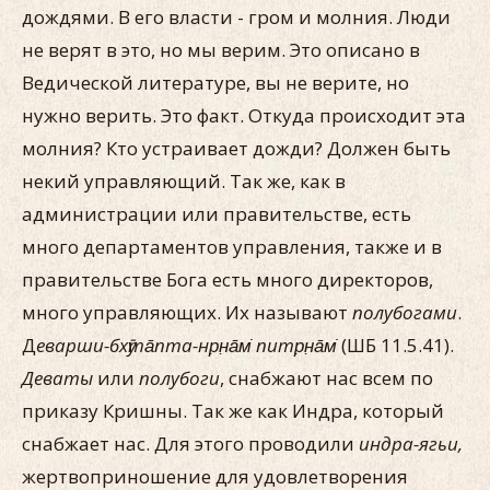
дождями. В его власти - гром и молния. Люди
не верят в это, но мы верим. Это описано в
Ведической литературе, вы не верите, но
нужно верить. Это факт. Откуда происходит эта
молния? Кто устраивает дожди? Должен быть
некий управляющий. Так же, как в
администрации или правительстве, есть
много департаментов управления, также и в
правительстве Бога есть много директоров,
много управляющих. Их называют
полубогами
.
Д
еварши-бхӯта̄пта-нр̣н̣а̄м̇ питр̣н̣а̄м̇
(ШБ 11.5.41).
Деваты
или
полубоги
, снабжают нас всем по
приказу Кришны. Так же как Индра, который
снабжает нас. Для этого проводили
инд
ра-ягьи,
жертвоприношение для удовлетворения