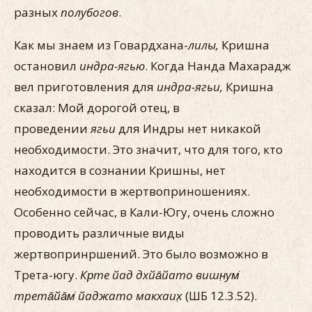
разных
полубогов
.
Как мы знаем из Говардхана-
лилы,
Кришна
остановил
индра-ягью
. Когда Нанда Махарадж
вел приготовления для
индра-ягьи,
Кришна
сказал: Мой дорогой отец, в
проведении
ягьи
для Индры нет никакой
необходимости. Это значит, что для того, кто
находится в сознании Кришны, нет
необходимости в жертвоприношениях.
Особенно сейчас, в Кали-Югу, очень сложно
проводить различные виды
жертвопринршений. Это было возможно в
Трета-югу.
Кр̣те йад дхйа̄йато вишн̣ум̇
трета̄йа̄м̇ йаджато макхаих̣
(ШБ 12.3.52).