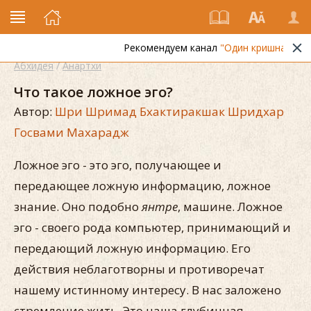
Рекомендуем канал
"Один кришнаит"
Абхидея
/
Анартхи
Что такое ложное эго?
Автор:
Шри Шримад Бхактиракшак Шридхар
Госвами Махарадж
Ложное эго - это эго, получающее и
передающее ложную информацию, ложное
знание. Оно подобно
янтре
, машине. Ложное
эго - своего рода компьютер, принимающий и
передающий ложную информацию. Его
действия неблаготворны и противоречат
нашему истинному интересу. В нас заложено
стремление жить. Это наша глубинная