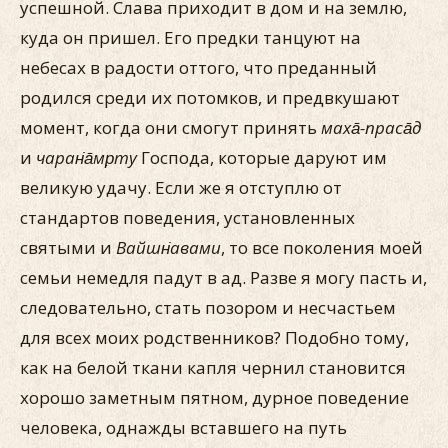
успешной. Слава приходит в дом и на землю,
куда он пришел. Его предки танцуют на
небесах в радости оттого, что преданный
родился среди их потомков, и предвкушают
момент, когда они смогут принять
маха̄-праса̄д
и
чаран̇а̄мр̣ту
Господа, которые даруют им
великую удачу. Если же я отступлю от
стандартов поведения, установленных
святыми и
Вайшн̇авами
, то все поколения моей
семьи немедля падут в ад. Разве я могу пасть и,
следовательно, стать позором и несчастьем
для всех моих родственников? Подобно тому,
как на белой ткани капля чернил становится
хорошо заметным пятном, дурное поведение
человека, однажды вставшего на путь