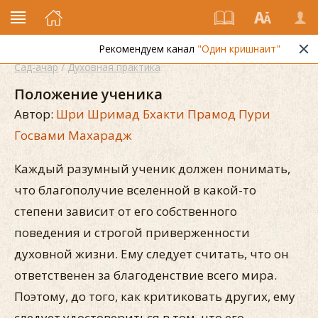
Рекомендуем канал
"Один кришнаит"
Сад-ачар
/
Духовная практика
Положение ученика
Автор:
Шри Шримад Бхакти Прамод Пури
Госвами Махарадж
Каждый разумный ученик должен понимать,
что благополучие вселенной в какой-то
степени зависит от его собственного
поведения и строгой приверженности
духовной жизни. Ему следует считать, что он
ответственен за благоденствие всего мира.
Поэтому, до того, как критиковать других, ему
следует удостовериться в том, что его