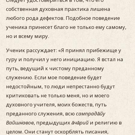
собственная духовная практика лишена
любого рода дефектов. Подобное поведение
ученика принесет благо не только ему самому,
но и всему миру.
Ученик рассуждает: «Я принял прибежище у
гуру и получил у него инициацию. Я встал на
путь, ведущий к чистому преданному
служению. Если мое поведение будет
недостойным, то люди непрестанно будут
критиковать не только меня, но и моего
духовного учителя, моих божеств, путь
преданного служения, всю
сампрада̄йу
Вайшн̇авов
, предыдущих
а̄ча̄рий
и религию в
целом. Они станут оскорблять писания,