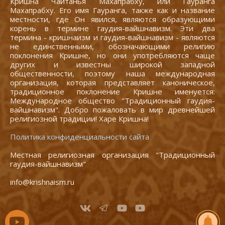
Кришна Чайтанья Махапрабху, или Гауранга
Махапрабху. Его имя Гауранга, также как и название
местности, где Он явился, являются образующими
корень в термине гаудия-вайшнавизм. Эти два
термина - кришнаизм и гаудия-вайшнавизм - являются
не единственными, обозначающими религию
поклонения Кришне, но они употребляются чаще
других и известны широкой западной
общественности, поэтому наша международная
организация, которая представляет каноническое,
традиционное поклонение Кришне именуется:
Международное общество "Традиционный гаудия-
вайшнавизм". Добро пожаловать в мир древнейшей
религиозной традиции! Харе Кришна!
Политика конфиденциальности сайта
Местная религиозная организация "Традиционный
гаудия-вайшнавизм"
info@krishnaism.ru