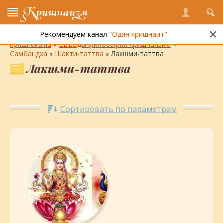
Кришнаизм
Рекомендуем канал
"Один кришнаит"
Энциклопедия кришнаизма
»
Философия и практика
кришнаизма
»
Выводы философии кришнаизма
»
Самбандха
»
Шакти-таттва
» Лакшми-таттва
Лакшми-таттва
Сортировать по параметрам