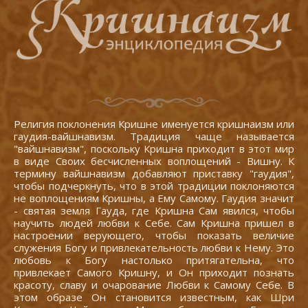
Религия поклонения Кришне именуется кришнаизм или
гаудия-вайшнавизм. Традиция чаще называется
"вайшнавизм", поскольку Кришна приходит в этот мир
в виде Своих бесчисленных воплощений - Вишну. К
термину вайшнавизм добавляют приставку "гаудия",
чтобы подчеркнуть, что в этой традиции поклоняются
не воплощениям Кришны, а Ему Самому. Гаудия значит
- святая земля Гауда, где Кришна Сам явился, чтобы
научить людей любви к Себе. Сам Кришна пришел в
настроении верующего, чтобы показать величие
служения Богу и привлекательность любви к Нему. Это
любовь к Богу настолько притягательна, что
привлекает Самого Кришну, и Он приходит познать
красоту, славу и очарование Любви к Самому Себе. В
этом образе Он становится известным, как Шри