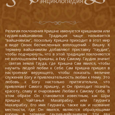
Религия поклонения Кришне именуется кришнаизм или
гаудия-вайшнавизм. Традиция чаще называется
"вайшнавизм", поскольку Кришна приходит в этот мир
в виде Своих бесчисленных воплощений - Вишну. К
термину вайшнавизм добавляют приставку "гаудия",
чтобы подчеркнуть, что в этой традиции поклоняются
не воплощениям Кришны, а Ему Самому. Гаудия значит
- святая земля Гауда, где Кришна Сам явился, чтобы
научить людей любви к Себе. Сам Кришна пришел в
настроении верующего, чтобы показать величие
служения Богу и привлекательность любви к Нему. Это
любовь к Богу настолько притягательна, что
привлекает Самого Кришну, и Он приходит познать
красоту, славу и очарование Любви к Самому Себе. В
этом образе Он становится известным, как Шри
Кришна Чайтанья Махапрабху, или Гауранга
Махапрабху. Его имя Гауранга, также как и название
местности, где Он явился, являются образующими
корень в термине гаудия-вайшнавизм. Эти два