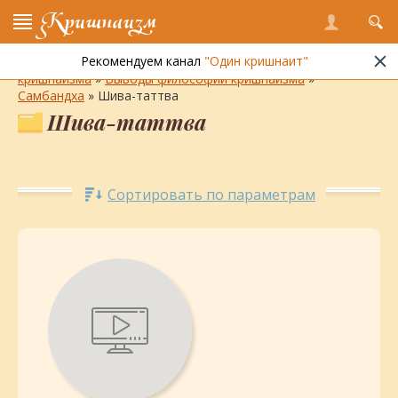
Кришнаизм
Рекомендуем канал
"Один кришнаит"
Энциклопедия кришнаизма
»
Философия и практика
кришнаизма
»
Выводы философии кришнаизма
»
Самбандха
» Шива-таттва
Шива-таттва
Сортировать по параметрам