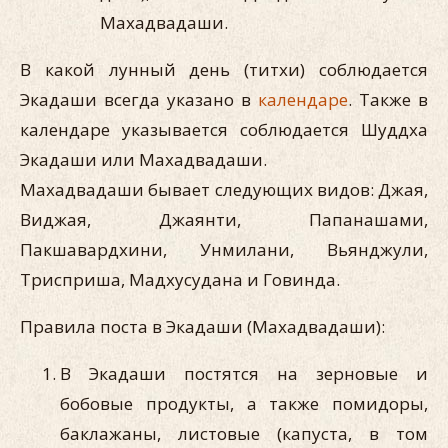
Махадвадаши.
В какой лунный день (титхи) соблюдается
Экадаши всегда указано в
календаре
. Также в
календаре указывается соблюдается Шуддха
Экадаши или Махадвадаши.
Махадвадаши бывает следующих видов: Джая,
Виджая, Джаянти, Папанашами,
Пакшавардхини, Унмилани, Вьянджули,
Трисприша, Мадхусудана и Говинда.
Правила поста в Экадаши (Махадвадаши):
В Экадаши постятся на зерновые и
бобовые продукты, а также помидоры,
баклажаны, листовые (капуста, в том