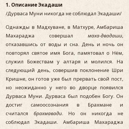
1. Описание Экадаши
/Дурваса Муни никогда не соблюдал Экадаши/
Однажды в Мадхуване, в Матхуре, Амбариша
Махараджа совершал
маха-двадаши
,
отказавшись от воды и сна. День и ночь он
повторял святое имя Бога, памятовал о Нём,
служил Божествам у алтаря и молился. На
следующий день, совершив поклонение Шри
Кришне, он готов уже был прервать свой пост,
но неожиданно у него во дворце появился
Дурваса Муни. Дурваса был подобен Богу. Он
достиг самоосознания в Брахмане и
считался
брахмавади
. Но он никогда не
соблюдал Экадаши. Амбариша Махараджа