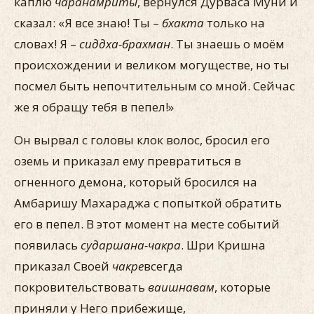
каплю
чаранамриты
, вернулся Дурваса Муни и
сказал: «Я все знаю! Ты –
бхакта
только на
словах! Я –
сиддха-брахман
. Ты знаешь о моём
происхождении и великом могуществе, но ты
посмел быть непочтительным со мной. Сейчас
же я обращу тебя в пепел!»
Он вырвал с головы клок волос, бросил его
оземь и приказал ему превратиться в
огненного демона, который бросился на
Амбаришу Махараджа с попыткой обратить
его в пепел. В этот момент на месте событий
появилась
сударшана-чакра
. Шри Кришна
приказал Своей
чакре
всегда
покровительствовать
ваишнавам
, которые
приняли у Него прибежище,