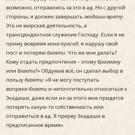
возможно, отправлюсь за это в ад. Но с другой
стороны, я должен завершать
экадаши-врату
.
Это не мирская деятельность, а
трансцендентное служение Господу. Если я не
приму вовремя
маха-прасад
, я нарушу свой
пост и потеряю
бхакти
. Что же мне делать?
Кому отдать предпочтение – этому
брахману
или
бхакти
?» Обдумав всё, он сделал выбор в
пользу
бхакти
: «Я не могу поступать
вопреки
бхакти
и непочтительно относиться к
Экадаши, даже если из-за этого мне придется
потерять какую-то собственность или
отправиться в ад. Я прерву Экадаши в
предписанное время».