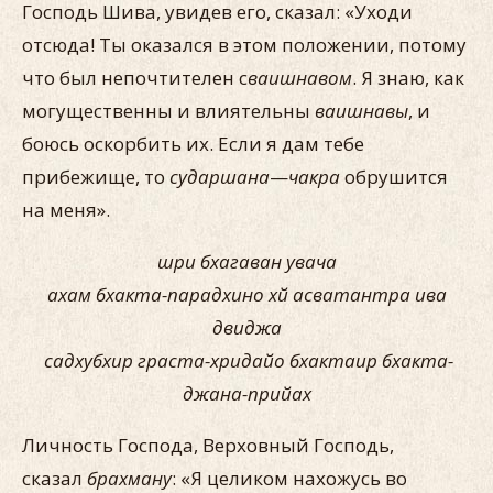
Господь Шива, увидев его, сказал: «Уходи
отсюда! Ты оказался в этом положении, потому
что был непочтителен с
ваишнавом
. Я знаю, как
могущественны и влиятельны
ваишнавы
, и
боюсь оскорбить их. Если я дам тебе
прибежище, то
сударшана
—
чакра
обрушится
на меня».
шри бхагаван увача
ахам бхакта-парадхино хй асватантра ива
двиджа
садхубхир граста-хридайо бхактаир бхакта-
джана-прийах
Личность Господа, Верховный Господь,
сказал
брахману
: «Я целиком нахожусь во