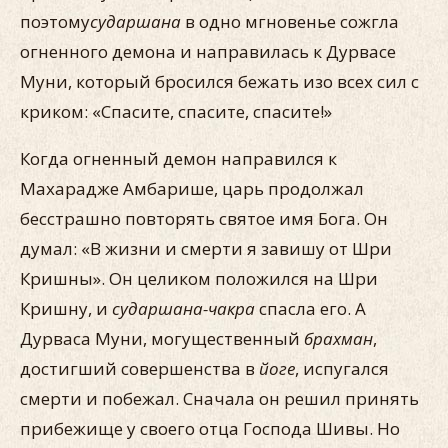
поэтому
сударшана
в одно мгновенье сожгла
огненного демона и направилась к Дурвасе
Муни, который бросился бежать изо всех сил с
криком: «Спасите, спасите, спасите!»
Когда огненный демон направился к
Махарадже Амбарише, царь продолжал
бесстрашно повторять святое имя Бога. Он
думал: «В жизни и смерти я завишу от Шри
Кришны». Он целиком положился на Шри
Кришну, и
сударшана-чакра
спасла его. А
Дурваса Муни, могущественный
брахман
,
достигший совершенства в
йоге
, испугался
смерти и побежал. Сначала он решил принять
прибежище у своего отца Господа Шивы. Но