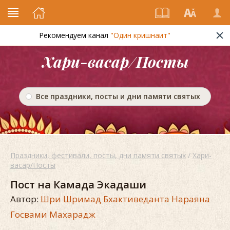
Рекомендуем канал
"Один кришнаит"
Хари-васар/Посты
Все праздники, посты и дни памяти святых
Праздники, фестивали, посты, дни памяти святых
/
Хари-
васар/Посты
Пост на Камада Экадаши
Автор:
Шри Шримад Бхактиведанта Нараяна
Госвами Махарадж