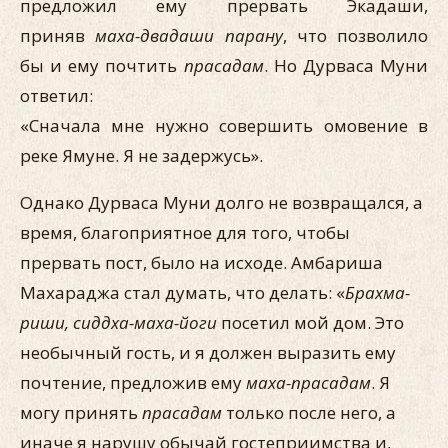
предложил ему прервать Экадаши,
приняв
маха-двадаши парану
, что позволило
бы и ему почтить
прасадам
. Но Дурваса Муни
ответил:
«Сначала мне нужно совершить омовение в
реке Ямуне. Я не задержусь».
Однако Дурваса Муни долго не возвращался, а
время, благоприятное для того, чтобы
прервать пост, было на исходе. Амбариша
Махараджа стал думать, что делать: «
Брахма-
риши, сиддха-маха-йоги
посетил мой дом. Это
необычный гость, и я должен выразить ему
почтение, предложив ему
маха-прасадам
. Я
могу принять
прасадам
только после него, а
иначе я нарушу обычай гостеприимства и,