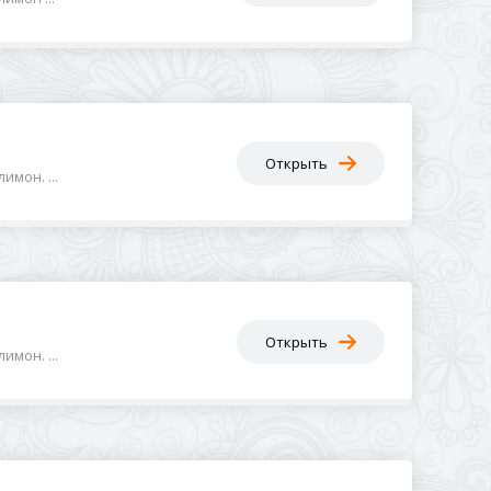
Открыть
мон. ...
Открыть
мон. ...