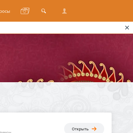
росы
Открыть
имон ...