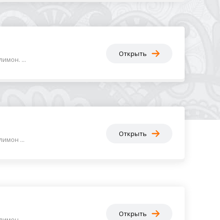
Открыть
мон. ...
Открыть
имон ...
Открыть
мон. ...