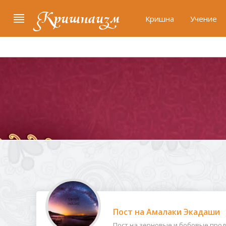
Кришнаизм
Кришна
Учение
Пост на Амалаки Экадаши
Пост на зерновые и бобовые проду