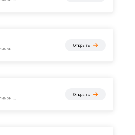
Открыть
мон. ...
Открыть
мон. ...