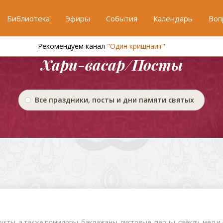
Библиотека
Эфиры
События
Календарь
Воп
Рекомендуем канал
"Один кришнаит"
Хари-васар/Посты
Все праздники, посты и дни памяти святых
кты, а также помидоры, баклажаны, листовые, перцы, свёклу, мед и л