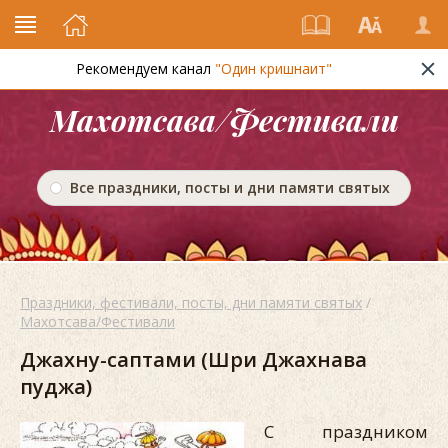
Рекомендуем канал
"Один кришнаит"
Махотсава/Фестивали
Все праздники, посты и дни памяти святых
Праздники, фестивали, посты, дни памяти святых
/
Махотсава/Фестивали
Джахну-саптами (Шри Джахнава
пуджа)
С праздником