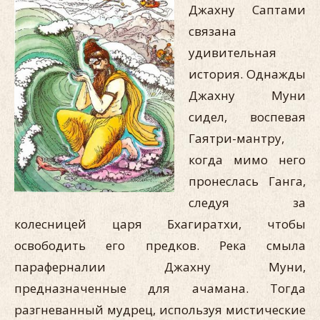
Джахну Саптами
связана
удивительная
история. Однажды
Джахну Муни
сидел, воспевая
Гаятри-мантру,
когда мимо него
пронеслась Ганга,
следуя за
колесницей царя Бхагиратхи, чтобы
освободить его предков. Река смыла
параферналии Джахну Муни,
предназначенные для ачамана. Тогда
разгневанный мудрец, используя мистические