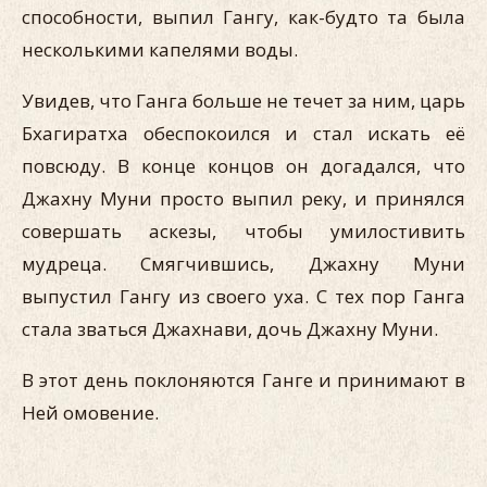
способности, выпил Гангу, как-будто та была
несколькими капелями воды.
Увидев, что Ганга больше не течет за ним, царь
Бхагиратха обеспокоился и стал искать её
повсюду. В конце концов он догадался, что
Джахну Муни просто выпил реку, и принялся
совершать аскезы, чтобы умилостивить
мудреца. Смягчившись, Джахну Муни
выпустил Гангу из своего уха. С тех пор Ганга
стала зваться Джахнави, дочь Джахну Муни.
В этот день поклоняются Ганге и принимают в
Ней омовение.