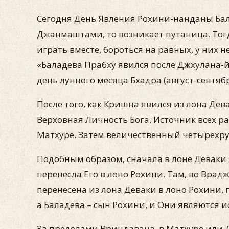
Сегодня День Явления Рохини-нанданы Бала
Джанмаштами, то возникает путаница. Тогд
играть вместе, бороться на равных, у ни
«Баладева Прабху явился после Джхулана-й
день лунного месяца Бхадра (август-сентяб
После того, как Кришна явился из лона Дева
Верховная Личность Бога, Источник всех ра
Матхуре. Затем величественный четырехр
Подобным образом, сначала в лоне Деваки
перенесла Его в лоно Рохини. Там, во Вра
перенесена из лона Деваки в лоно Рохини,
а Баладева – сын Рохини, и Они являются 
За пределами Вриндавана, в Матхуре или 