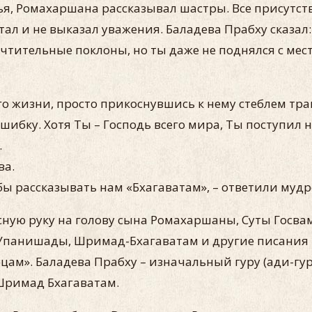
я, Ромахаршана рассказывал шастры. Все присутст
ал и не выказал уважения. Баладева Прабху сказал: 
ительные поклоны, но ты даже не поднялся с места
о жизни, просто прикоснувшись к нему стеблем тра
шибку. Хотя Ты – Господь всего мира, Ты поступил
.
ва.
г бы рассказывать нам «Бхагаватам», – ответили муд
сную руку на голову сына Ромахаршаны, Суты Госва
, Упанишады, Шримад-Бхагаватам и другие писания п
цам». Баладева Прабху – изначальный гуру (ади-гур
 Шримад Бхагаватам.