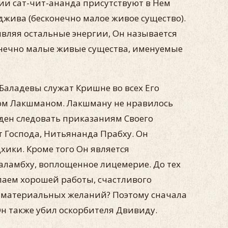
гии сат-чит-ананда присутствуют в Нем
жива (бесконечно малое живое существо).
являя остальные энергии, Он называется
онечно малые живые существа, именуемые
 Баладевы служат Кришне во всех Его
том Лакшманом. Лакшману не нравилось
жден следовать приказаниям Своего
 Господа, Нитьянанда Прабху. Он
хики. Кроме того Он является
аламбху, воплощенное лицемерие. До тех
елаем хорошей работы, счастливого
е материальных желаний? Поэтому сначала
н также убил оскорбителя Двивиду.