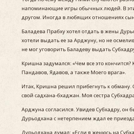
напоминающие игры обычных людей. В этих 
другом. Иногда в любящих отношениях сын
Баладева Прабху хотел отдать в жены Дурьо
хотели выдать ее за Арджуну, но не осмели
не мог уговорить Баладеву выдать Субхадру
Кришна задумался: «Чем все это кончится? 
Пандавов, Ядавов, а также Моего врага».
Итак, Кришна решил прибегнуть к обману. 
свой садхана-бхаджан. Моя сестра Субхадр
Арджуна согласился. Увидев Субхадру, он 
Дурьодхана с нетерпением ждал ее приезда
Дурьодхана думал: «Если я женюсь на Субха