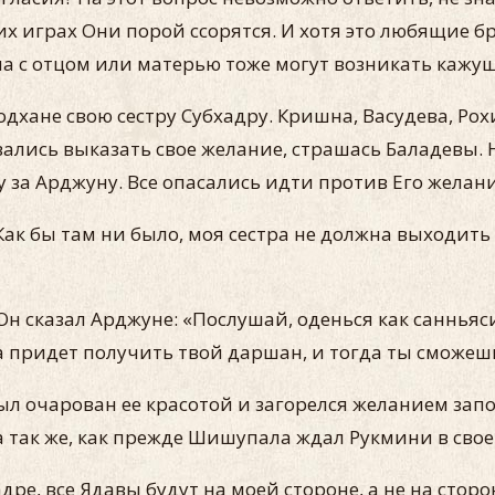
играх Они порой ссорятся. И хотя это любящие брат
а с отцом или матерью тоже могут возникать кажущ
дхане свою сестру Субхадру. Кришна, Васудева, Ро
вались выказать свое желание, страшась Баладевы. 
 за Арджуну. Все опасались идти против Его желани
Как бы там ни было, моя сестра не должна выходить 
Он сказал Арджуне: «Послушай, оденься как санньяс
а придет получить твой даршан, и тогда ты сможешь
был очарован ее красотой и загорелся желанием зап
 так же, как прежде Шишупала ждал Рукмини в свое
дре, все Ядавы будут на моей стороне, а не на сто