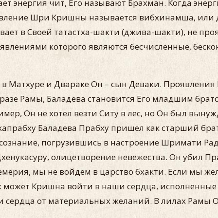
ет энергия чит, Его называют Брахман. Когда энер
оявление Шри Кришны называется вибхинамша, или д
ет в Своей татастха-шакти (джива-шакти), не про
явлениями которого являются бесчисленные, беск
 в Матхуре и Двараке Он – сын Деваки. Проявления
разе Рамы, Баладева становится Его младшим бра
ер, Он не хотел везти Ситу в лес, но Он был выну
хапрабху Баладева Прабху пришел как старший брат
сознание, погрузившись в настроение Шримати Рад
хенукасуру, олицетворение невежества. Он убил Пр
цемерия, мы не войдем в царство бхакти. Если мы ж
к может Кришна войти в наши сердца, исполненны
 сердца от материальных желаний. В лилах Рамы О