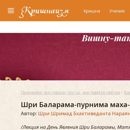
Кришнаизм
Кришна
Учение
Вишну-тат
Праздники, фестивали, посты, дни памяти святых
/
Ви
Шри Баларама-пурнима маха-
Автор:
Шри Шримад Бхактиведанта Нараян
/Лекция на День Явления Шри Баларамы, Матху