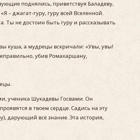
вующие поднялись, приветствуя Баладеву,
«Я – джагат-гуру, гуру всей Вселенной.
. Ты не достоин быть гуру и рассказывать
вы куша, а мудрецы вскричали: «Увы, увы!
 неправильно, убив Ромахаршану,
рецы.
ми, ученика Шукадевы Госвами. Он
роявятся в твоем сердце. Садись на эту
у), дарующий всё знание. Эта история,