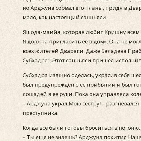
но Арджуна сорвал его планы, придя в Двар
мало, как настоящий санньяси.
Яшода-маийя, которая любит Кришну всем 
Я должна пригласить ее в дом». Она не мо
всех жителей Двараки. Даже Баладева Пра
Субхадре: «Этот санньяси пришел исполнит
Субхадра изящно оделась, украсив себя ше
был предупрежден о ее прибытии и был гото
лошадей в ее руки. Пока она управляла кол
– Арджуна украл Мою сестру! – разгневалс
преступника.
Когда все были готовы броситься в погоню,
– Ты еще не знаешь? Арджуна похитил Нашу 