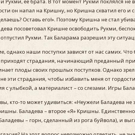
Рукми, ее брата. В тот момент Рукми поклялся не в
сти он напал на Кришну, но Кришна схватил его и св
лаешь? Оставь его!». Поэтому Кришна не стал убиват
дева посоветовал Кришне освободить Рукми, беспоко
и отпустил Рукми. Так Баларама разрешил эту ситу
е, однако наши поступки зависят от нас самих. Что
гда приходят страдания, начинающий преданный при
жинает плоды своих прошлых поступков. Однако зре
не эти страдания, чтобы избавить меня от гордост
с улыбкой, а материалист – со слезами. Игры Бал
ы, кто-то может удивиться: «Неужели Баладева не 
ришны. Баладева – второе «Я» Кришны. Единственное
Баладевы – горн, сделанный из рога буйвола), и вы
ласия? На этот вопрос невозможно ответить, не зна