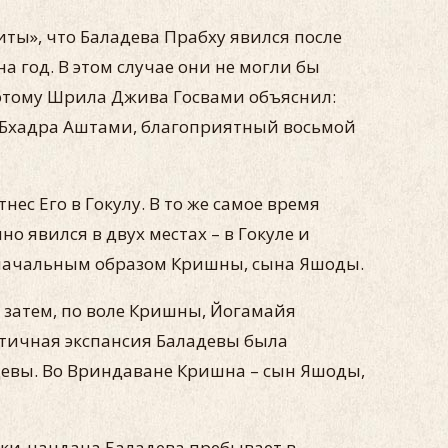
ты», что Баладева Прабху явился после
 год. В этом случае они не могли бы
оэтому Шрила Джива Госвами объяснил:
 в Бхадра Аштами, благоприятный восьмой
ес Его в Гокулу. В то же самое время
о явился в двух местах – в Гокуле и
значальным образом Кришны, сына Яшоды.
 затем, по воле Кришны, Йогамайя
астичная экспансия Баладевы была
девы. Во Вриндаване Кришна – сын Яшоды,
аки-нандана Баладева пребывает в