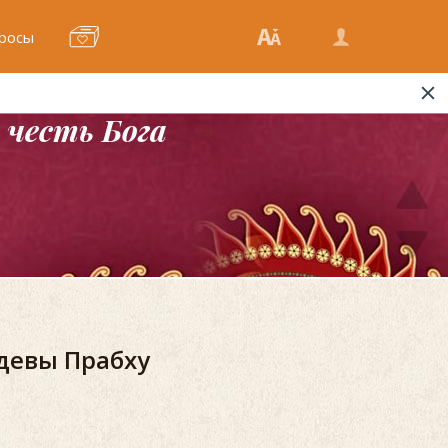
росы
честь Бога
девы Прабху