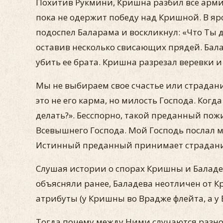
Похитив Рукмини, Кришна разбил все армии 
пока не одержит победу над Кришной. В яро
подоспел Баларама и воскликнул: «Что Ты де
оставив несколько свисающих прядей. Бала
убить ее брата. Кришна разрезал веревки 
Мы не выбираем свое счастье или страдани
это не его карма, но милость Господа. Ко
делать?». Бесспорно, такой преданный по
Всевышнего Господа. Мой Господь послал м
Истинный преданный принимает страдания 
Слушая истории о спорах Кришны и Баладев
объясняли ранее, Баладева неотличен от К
атрибуты (у Кришны во Врадже флейта, а у 
Тогда почему между Ними случаются разног