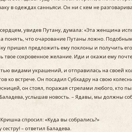
аку в одеждах санньяси. Он ни с кем не разговарива
сердцем, увидев Путану, думала: «Эта женщина исп
гла понять, что очарование Путаны ложно. Подобным
бху пришел предложить ему поклоны и получить его
ь твое сокровенное желание. Иди и окажи ему почте
стью видами украшений, и отправилась на своей ко
в ко встрече. Он посадил Субхадру на свою колесни
есницей, он стоял, поражая стрелами любого, кто пы
я Баладева, услышав новость. – Ядавы, мы должны с
 Кришна спросил: «Куда вы собрались?»
сестру! – ответил Баладева.