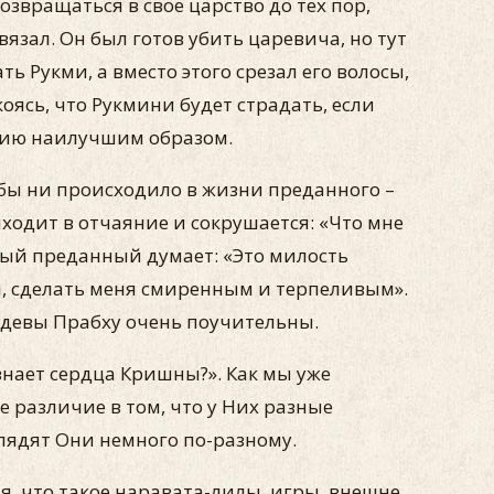
озвращаться в свое царство до тех пор,
язал. Он был готов убить царевича, но тут
ь Рукми, а вместо этого срезал его волосы,
ясь, что Рукмини будет страдать, если
ацию наилучшим образом.
 бы ни происходило в жизни преданного –
ходит в отчаяние и сокрушается: «Что мне
лый преданный думает: «Это милость
и, сделать меня смиренным и терпеливым».
адевы Прабху очень поучительны.
знает сердца Кришны?». Как мы уже
 различие в том, что у Них разные
глядят Они немного по-разному.
я, что такое наравата-лилы, игры, внешне