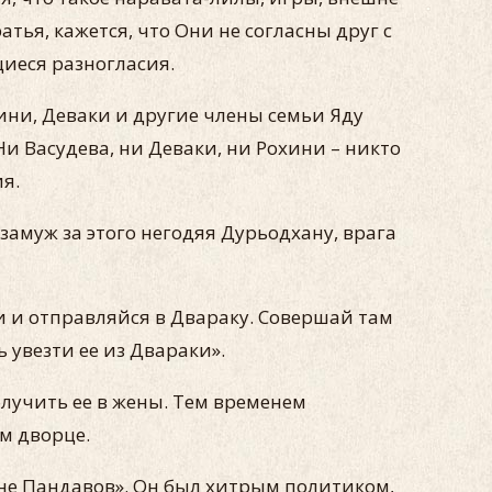
ья, кажется, что Они не согласны друг с
иеся разногласия.
хини, Деваки и другие члены семьи Яду
Ни Васудева, ни Деваки, ни Рохини – никто
я.
замуж за этого негодяя Дурьодхану, врага
и и отправляйся в Двараку. Совершай там
 увезти ее из Двараки».
олучить ее в жены. Тем временем
м дворце.
роне Пандавов». Он был хитрым политиком,