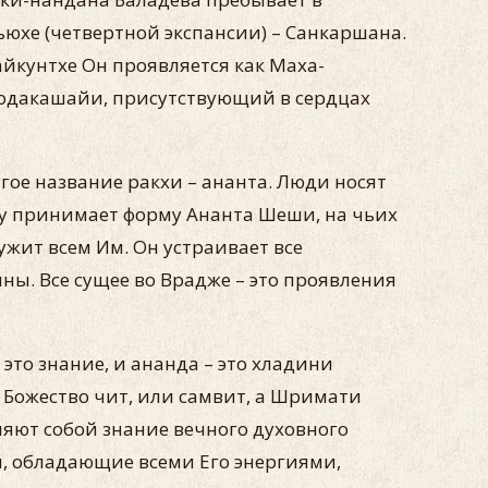
юхе (четвертной экспансии) – Санкаршана.
айкунтхе Он проявляется как Маха-
родакашайи, присутствующий в сердцах
гое название ракхи – ананта. Люди носят
ху принимает форму Ананта Шеши, на чьих
жит всем Им. Он устраивает все
ы. Все сущее во Врадже – это проявления
 это знание, и ананда – это хладини
 Божество чит, или самвит, а Шримати
ляют собой знание вечного духовного
ы, обладающие всеми Его энергиями,