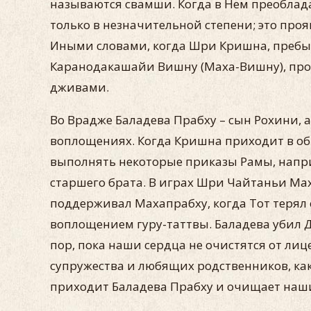
называются свамши. Когда в Нем преоблада
только в незначительной степени; это пр
Иными словами, когда Шри Кришна, пребыва
Каранодакашайи Вишну (Маха-Вишну), про
дживами.
Во Врадже Баладева Прабху – сын Рохини, а
воплощениях. Когда Кришна приходит в об
выполнять некоторые приказы Рамы, наприм
старшего брата. В играх Шри Чайтаньи Ма
поддерживал Махапрабху, когда Тот терял 
воплощением гуру-таттвы. Баладева убил Д
пор, пока наши сердца не очистятся от ли
супружества и любящих родственников, ка
приходит Баладева Прабху и очищает наши