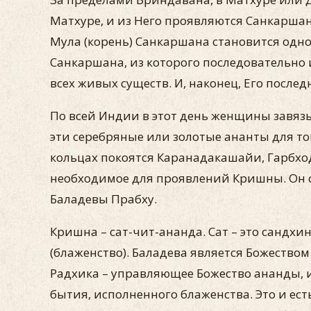
Матхуре, и из Него проявляются Санкаршан
Мула (корень) Санкаршана становится одно
Санкаршана, из которого последовательн
всех живых существ. И, наконец, Его после
По всей Индии в этот день женщины завязы
эти серебряные или золотые ананты для т
кольцах покоятся Каранадакашайи, Гарбхо
необходимое для проявлений Кришны. Он с
Баладевы Прабху.
Кришна – сат-чит-ананда. Сат – это сандхи
(блаженство). Баладева является Божество
Радхика – управляющее Божество ананды, и
бытия, исполненного блаженства. Это и е