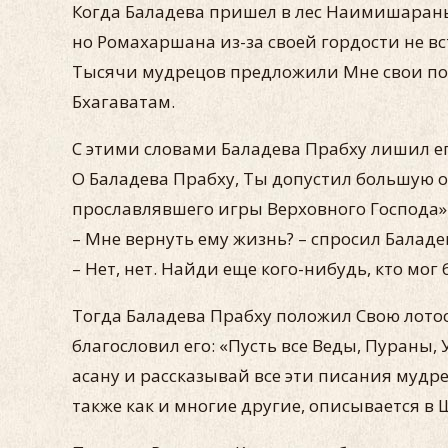
Когда Баладева пришел в лес Наимишарань
но Ромахаршана из-за своей гордости не вст
Тысячи мудрецов предложили Мне свои почт
Бхагаватам.
С этими словами Баладева Прабху лишил ег
О Баладева Прабху, Ты допустил большую о
прославлявшего игры Верховного Господа»
– Мне вернуть ему жизнь? – спросил Баладе
– Нет, нет. Найди еще кого-нибудь, кто мо
Тогда Баладева Прабху положил Свою лото
благословил его: «Пусть все Веды, Пураны
асану и рассказывай все эти писания мудре
также как и многие другие, описывается в