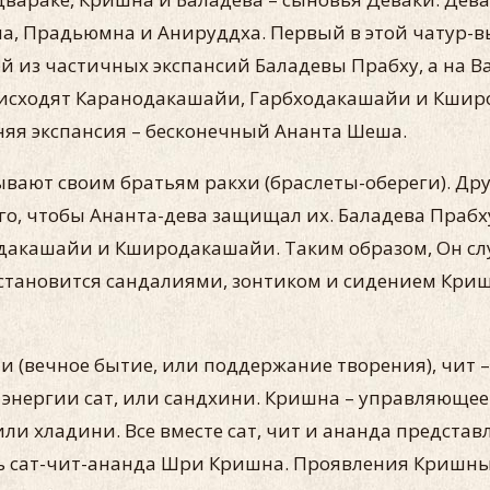
а, Прадьюмна и Анируддха. Первый в этой чатур-вь
й из частичных экспансий Баладевы Прабху, а на В
о исходят Каранодакашайи, Гарбходакашайи и Кши
дняя экспансия – бесконечный Ананта Шеша.
вают своим братьям ракхи (браслеты-обереги). Дру
ого, чтобы Ананта-дева защищал их. Баладева Праб
дакашайи и Кширодакашайи. Таким образом, Он слу
тановится сандалиями, зонтиком и сидением Кришн
ни (вечное бытие, или поддержание творения), чит –
м энергии сат, или сандхини. Кришна – управляющее
ли хладини. Все вместе сат, чит и ананда представ
сть сат-чит-ананда Шри Кришна. Проявления Кришн