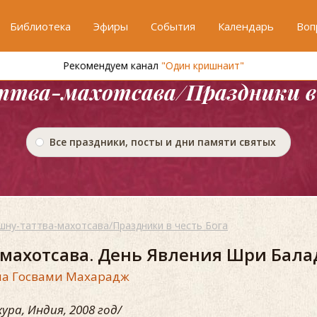
Библиотека
Эфиры
События
Календарь
Воп
Рекомендуем канал
"Один кришнаит"
тва-махотсава/Праздники в 
Все праздники, посты и дни памяти святых
шну-таттва-махотсава/Праздники в честь Бога
махотсава. День Явления Шри Бала
а Госвами Махарадж
ра, Индия, 2008 год/