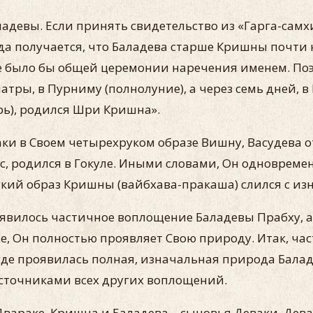
девы. Если принять свидетельство из «Гарга-самхи
а получается, что Баладева старше Кришны почти на
х не было бы общей церемонии наречения именем. П
атры, в Пурниму (полнолуние), а через семь дней,
рь), родился Шри Кришна».
ки в Своем четырехруком образе Вишну, Васудева отн
с, родился в Гокуле. Иными словами, Он одновременн
укий образ Кришны (вайбхава-пракаша) слился с и
 явилось частичное воплощение Баладевы Прабху, а
дже, Он полностью проявляет Свою природу. Итак, ч
 где проявилась полная, изначальная природа Бала
источниками всех других воплощений.
Двараке, Кришна и Баладева – сыновья Деваки. Дев