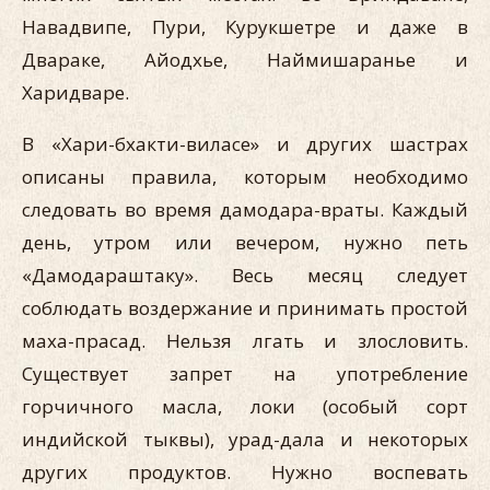
Навадвипе, Пури, Курукшетре и даже в
Двараке, Айодхье, Наймишаранье и
Харидваре.
В «Хари-бхакти-виласе» и других шастрах
описаны правила, которым необходимо
следовать во время дамодара-враты. Каждый
день, утром или вечером, нужно петь
«Дамодараштаку». Весь месяц следует
соблюдать воздержание и принимать простой
маха-прасад. Нельзя лгать и злословить.
Существует запрет на употребление
горчичного масла, локи (особый сорт
индийской тыквы), урад-дала и некоторых
других продуктов. Нужно воспевать