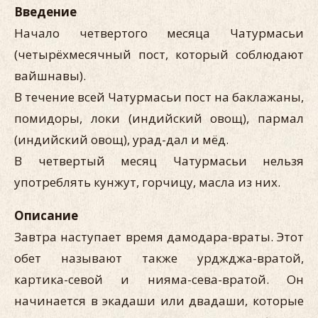
Введение
Начало четвертого месяца Чатурмасьи
(четырёхмесячный пост, который соблюдают
вайшнавы).
В течение всей Чатурмасьи пост на баклажаны,
помидоры, локи (индийский овощ), пармал
(индийский овощ), урад-дал и мёд.
В четвертый месяц Чатурмасьи нельзя
употреблять кунжут, горчицу, масла из них.
Описание
Завтра наступает время дамодара-враты. Этот
обет называют также урджджа-вратой,
картика-севой и нияма-сева-вратой. Он
начинается в экадаши или двадаши, которые