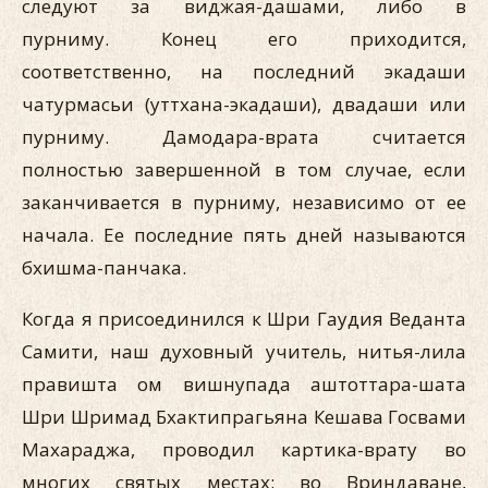
следуют за виджая-дашами, либо в
пурниму. Конец его приходится,
соответственно, на последний экадаши
чатурмасьи (уттхана-экадаши), двадаши или
пурниму. Дамодара-врата считается
полностью завершенной в том случае, если
заканчивается в пурниму, независимо от ее
начала. Ее последние пять дней называются
бхишма-панчака.
Когда я присоединился к Шри Гаудия Веданта
Самити, наш духовный учитель, нитья-лила
правишта ом вишнупада аштоттара-шата
Шри Шримад Бхактипрагьяна Кешава Госвами
Махараджа, проводил картика-врату во
многих святых местах: во Вриндаване,