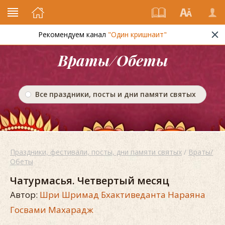
Рекомендуем канал
"Один кришнаит"
Враты/Обеты
Все праздники, посты и дни памяти святых
Праздники, фестивали, посты, дни памяти святых
/
Враты/
Обеты
Чатурмасья. Четвертый месяц
Автор:
Шри Шримад Бхактиведанта Нараяна
Госвами Махарадж