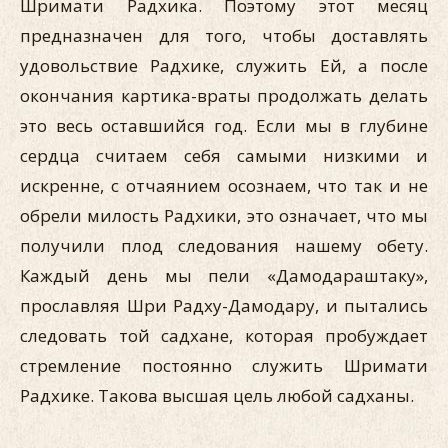
Шримати Радхика. Поэтому этот месяц
предназначен для того, чтобы доставлять
удовольствие Радхике, служить Ей, а после
окончания картика-враты продолжать делать
это весь оставшийся год. Если мы в глубине
сердца считаем себя самыми низкими и
искренне, с отчаянием осознаем, что так и не
обрели милость Радхики, это означает, что мы
получили плод следования нашему обету.
Каждый день мы пели «Дамодараштаку»,
прославляя Шри Радху-Дамодару, и пытались
следовать той садхане, которая пробуждает
стремление постоянно служить Шримати
Радхике. Такова высшая цель любой садханы.