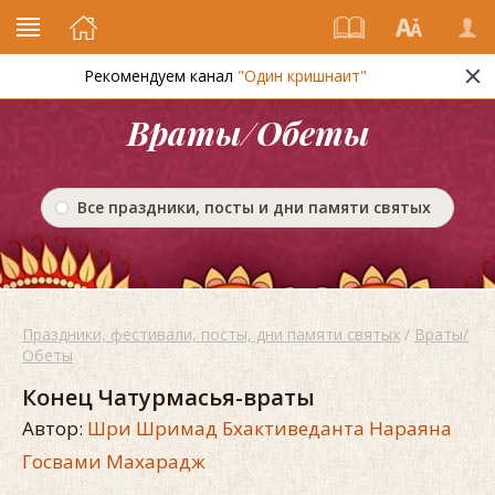
Рекомендуем канал
"Один кришнаит"
Враты/Обеты
Все праздники, посты и дни памяти святых
Праздники, фестивали, посты, дни памяти святых
/
Враты/
Обеты
Конец Чатурмасья-враты
Автор:
Шри Шримад Бхактиведанта Нараяна
Госвами Махарадж