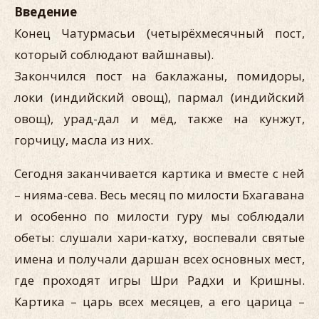
Введение
Конец Чатурмасьи (четырёхмесячный пост,
который соблюдают вайшнавы).
Закончился пост на баклажаны, помидоры,
локи (индийский овощ), пармал (индийский
овощ), урад-дал и мёд, также на кунжут,
горчицу, масла из них.
Сегодня заканчивается картика и вместе с ней
– нияма-сева. Весь месяц по милости Бхагавана
и особенно по милости гуру мы соблюдали
обеты: слушали хари-катху, воспевали святые
имена и получали даршан всех основных мест,
где проходят игры Шри Радхи и Кришны.
Картика – царь всех месяцев, а его царица –