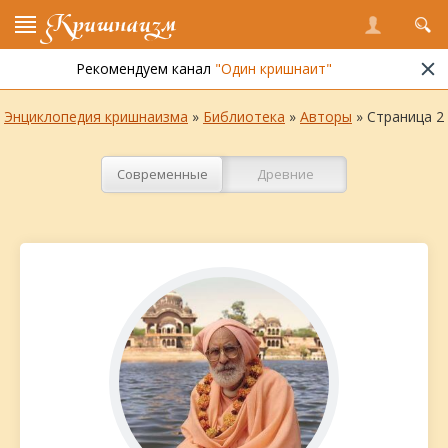
Кришнаизм
Кришнаиты
древние и современные авторы
Рекомендуем канал
"Один кришнаит"
Энциклопедия кришнаизма
»
Библиотека
»
Авторы
» Страница 2
Современные
Древние