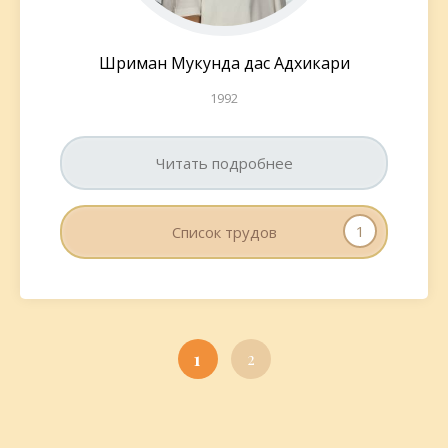
Шриман Мукунда дас Адхикари
1992
Читать подробнее
1
Список трудов
1
2