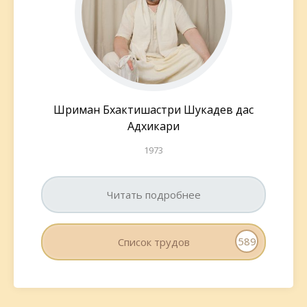
Шриман Бхактишастри Шукадев дас
Адхикари
1973
Читать подробнее
589
Список трудов