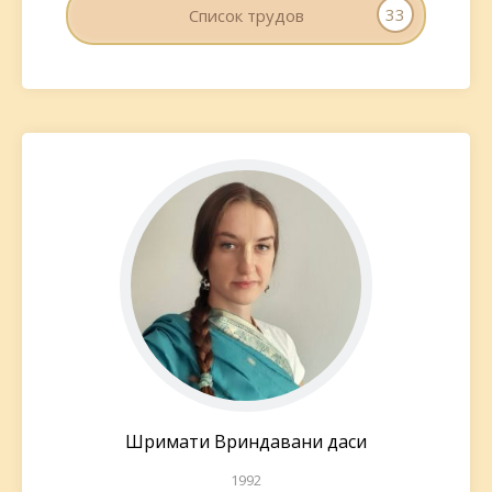
33
Список трудов
Шримати Вриндавани даси
1992