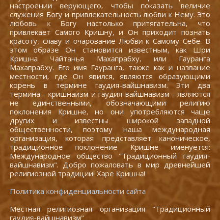
настроении верующего, чтобы показать величие
служения Богу и привлекательность любви к Нему. Это
любовь к Богу настолько притягательна, что
привлекает Самого Кришну, и Он приходит познать
красоту, славу и очарование Любви к Самому Себе. В
этом образе Он становится известным, как Шри
Кришна Чайтанья Махапрабху, или Гауранга
Махапрабху. Его имя Гауранга, также как и название
местности, где Он явился, являются образующими
корень в термине гаудия-вайшнавизм. Эти два
термина - кришнаизм и гаудия-вайшнавизм - являются
не единственными, обозначающими религию
поклонения Кришне, но они употребляются чаще
других и известны широкой западной
общественности, поэтому наша международная
организация, которая представляет каноническое,
традиционное поклонение Кришне именуется:
Международное общество "Традиционный гаудия-
вайшнавизм". Добро пожаловать в мир древнейшей
религиозной традиции! Харе Кришна!
Политика конфиденциальности сайта
Местная религиозная организация "Традиционный
гаудия-вайшнавизм"