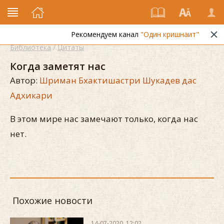
Рекомендуем канал
"Один кришнаит"
Библиотека
/
Цитаты
Когда заметят нас
Автор:
Шриман Бхактишастри Шукадев дас
Адхикари
В этом мире нас замечают только, когда нас
нет.
Похожие новости
14-07-2020, 12:02