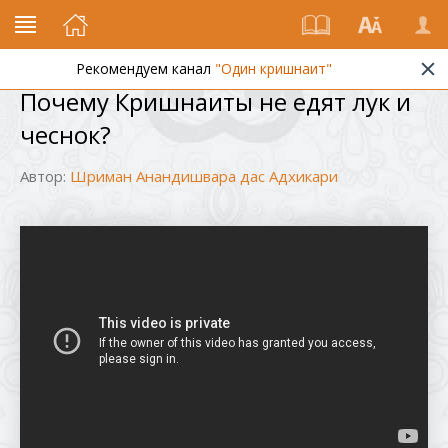
Рекомендуем канал
"Один кришнаит"
Почему Кришнаиты не едят лук и
чеснок?
Автор:
Шриман Анандишвара дас Адхикари