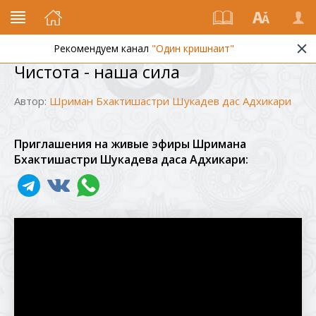
Рекомендуем канал
"Один кришнаит"
Чистота - наша сила
Автор:
Шриман Бхактишастри Шукадев дас Адхикари
Приглашения на живые эфиры Шримана
Бхактишастри Шукадева даса Адхикари: